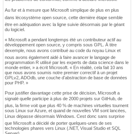
Au fur et à mesure que Microsoft simplique de plus en plus
dans lécosystème open source, cette dernière étape semble
être en adéquation avec la ligne suivie désormais par le géant
du logiciel.
« Microsoft a pendant longtemps été un contributeur actif au
développement open source, y compris sous GPL. À titre
dexemple, nous avons contribué au code du noyau Linux et
nous avons également aidé à faire avancer le langage de
programmation R utilisé par les experts de data science dans le
monde entier, » a écrit Microsoft. « En réalité, cela fait 10 ans
que nous avons soumis notre premier correctif à un projet
GPLv2, ADOdb, une couche d'abstraction de base de données
pour PHP. »
Pour justifier davantage cette prise de décision, Microsoft a
signalé quelle participe à plus de 2000 projets sur GitHub, de
plus, la firme voit que plus 40 % de machines virtuelles tournent
sous Linux sur Azure, et quand de nouvelles VM sont lancées,
Linux dépasse désormais Windows. Cest donc sans surprise
que Microsoft a décidé de porter quelques-unes de ses
technologies phares vers Linux (.NET, Visual Studio et SQL
Server).