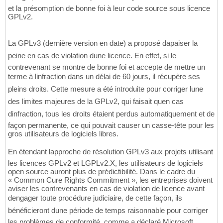
et la présomption de bonne foi à leur code source sous licence
GPLv2.
La GPLv3 (dernière version en date) a proposé dapaiser la
peine en cas de violation dune licence. En effet, si le
contrevenant se montre de bonne foi et accepte de mettre un
terme à linfraction dans un délai de 60 jours, il récupère ses
pleins droits. Cette mesure a été introduite pour corriger lune
des limites majeures de la GPLv2, qui faisait quen cas
dinfraction, tous les droits étaient perdus automatiquement et de
façon permanente, ce qui pouvait causer un casse-tête pour les
gros utilisateurs de logiciels libres.
En étendant lapproche de résolution GPLv3 aux projets utilisant
les licences GPLv2 et LGPLv2.X, les utilisateurs de logiciels
open source auront plus de prédictibilité. Dans le cadre du
« Common Cure Rights Commitment », les entreprises doivent
aviser les contrevenants en cas de violation de licence avant
dengager toute procédure judiciaire, de cette façon, ils
bénéficieront dune période de temps raisonnable pour corriger
les problèmes de conformité, comme a déclaré Microsoft.