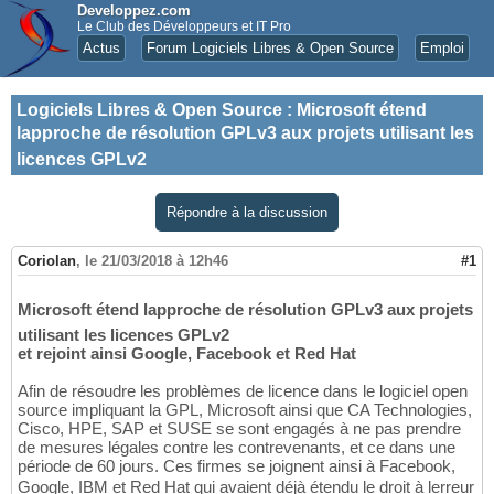
Developpez.com
Le Club des Développeurs et IT Pro
Actus
Forum Logiciels Libres & Open Source
Emploi
Logiciels Libres & Open Source
:
Microsoft étend
lapproche de résolution GPLv3 aux projets utilisant les
licences GPLv2
Répondre à la discussion
Coriolan
,
le 21/03/2018 à 12h46
#1
Microsoft étend lapproche de résolution GPLv3 aux projets
utilisant les licences GPLv2
et rejoint ainsi Google, Facebook et Red Hat
Afin de résoudre les problèmes de licence dans le logiciel open
source impliquant la GPL, Microsoft ainsi que CA Technologies,
Cisco, HPE, SAP et SUSE se sont engagés à ne pas prendre
de mesures légales contre les contrevenants, et ce dans une
période de 60 jours. Ces firmes se joignent ainsi à Facebook,
Google, IBM et Red Hat qui avaient déjà étendu le droit à lerreur