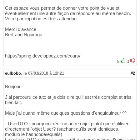
Cet espace vous permet de donner votre point de vue et
éventuellement une autre façon de répondre au même besoin.
Votre participation est très attendue.
Merci d'avance
Bertrand Nguimgo
https://spring.developpez.com/cours/
9
0
eulbobo
,
le 07/03/2018 à 12h21
#2
Bonjour
J'ai parcouru ce tuto et je dois dire qu'il est très complet et très
bien fait.
Mais j'ai quand même quelques questions d'enquiquineur ^^
- UserDTO : pourquoi créer un autre objet plutôt que d'utiliser
directement l'objet User? (sachant qu'ils sont identiques,
modulo le hashcode/equals)
Le pattern DTO oblige à sans arrêt passer d'un type d'objet à un