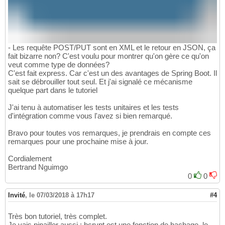
- Les requête POST/PUT sont en XML et le retour en JSON, ça
fait bizarre non? C'est voulu pour montrer qu'on gère ce qu'on
veut comme type de données?
C'est fait express. Car c'est un des avantages de Spring Boot. Il
sait se débrouiller tout seul. Et j'ai signalé ce mécanisme
quelque part dans le tutoriel
J'ai tenu à automatiser les tests unitaires et les tests
d'intégration comme vous l'avez si bien remarqué.
Bravo pour toutes vos remarques, je prendrais en compte ces
remarques pour une prochaine mise à jour.
Cordialement
Bertrand Nguimgo
0
0
Invité
,
le 07/03/2018 à 17h17
#4
Très bon tutoriel, très complet.
Je vais pinailler aussi : bcrypt est une fonction de hachage, le