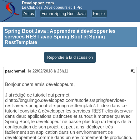
Developpez.com
Le Club des Développeurs et IT Pro
Actus
Forum Spring Boot Java
Emploi
Spring Boot Java
:
Apprendre à développer les
services REST avec Spring Boot et Spring
RestTemplate
Répondre à la discussion
parchemal
,
le 22/02/2018 à 23h11
#1
Bonjour chers amis développeurs,
J'ai rédigé ce tutoriel qui permet
d'http://bnguimgo.developpez.com/tutoriels/spring/services-
rest-avec-springboot-et-spring-resttemplate/. L'idée dans ce
tutoriel consiste à développer les services REST client/serveur
dans deux applications distinctes et surtout à montrer qu'avec
Spring Boot, le développeur ne passe plus trop du temps de la
configuration de son projet, et peut ainsi déployer très
facilement son application dans un environnement de
développement comme dans un environnement de production.