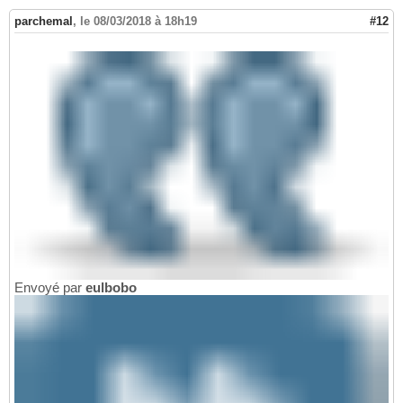
parchemal
,
le 08/03/2018 à 18h19
#12
Envoyé par
eulbobo