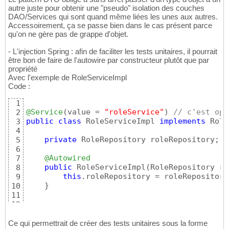
autre juste pour obtenir une "pseudo" isolation des couches
DAO/Services qui sont quand même liées les unes aux autres.
Accessoirement, ça se passe bien dans le cas présent parce
qu'on ne gère pas de grappe d'objet.
- L'injection Spring : afin de faciliter les tests unitaires, il pourrait
être bon de faire de l'autowire par constructeur plutôt que par
propriété
Avec l'exemple de RoleServiceImpl
Code :
1
@Service
(
value = 
"roleService"
)
// c'est opt
2
public
class
 RoleServiceImpl 
implements
 Role
3
4
private
 RoleRepository roleRepository;

5
6
@Autowired
7
public
 RoleServiceImpl
(
RoleRepository ro
8
this
.roleRepository = roleRepository;
9
}
10
11
12
}
13
Ce qui permettrait de créer des tests unitaires sous la forme