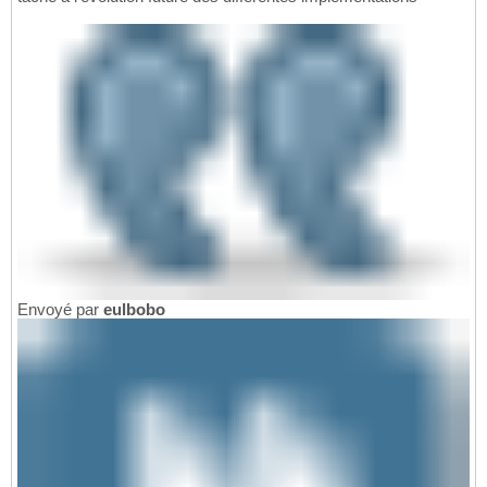
Envoyé par
eulbobo