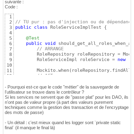
suivante :
Code :
1
// TU pur : pas d'injection ou de dépendance
2
public
class
 RoleServiceImplTest 
{
3
4
@Test
5
public
void
 should_get_all_roles_when_as
6
// ARRANGE
7
        RoleRepository roleRepository = Mock
8
        RoleServiceImpl roleService = 
new
  R
9
10
        Mockito.when
(
roleRepository.findAll
(
11
// ACT
12
        Collection<Role> result = roleServic
13
14
- Pourquoi est-ce que le code "métier" de la sauvegarde de
// ASSERT        
l'utilisateur se trouve dans le contrôleur ?
15
Si les services ne servent que de "passe plat" pour les DAO, ils
        Assertions.assertThat
(
result
)
.isNotN
16
n'ont pas de valeur propre (à part des valeurs purement
                .hasSize
(
5
)
17
techniques comme la gestion des transaction et de l'encryptage
                ....

18
des mots de passe)
}
19
20
- Un détail : c'est mieux quand les logger sont `private static
21
final` (il manque le final là)
}
22