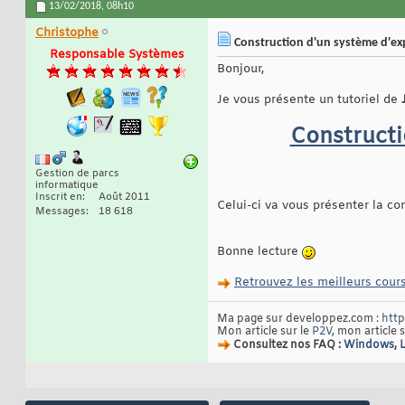
13/02/2018,
08h10
Christophe
Construction d'un système d'exp
Responsable Systèmes
Bonjour,
Je vous présente un tutoriel de
Constructi
Gestion de parcs
informatique
Inscrit en
Août 2011
Celui-ci va vous présenter la co
Messages
18 618
Bonne lecture
Retrouvez les meilleurs cours
Ma page sur developpez.com :
http
Mon article sur le
P2V
, mon article 
Consultez nos FAQ :
Windows
,