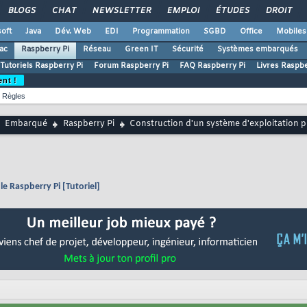
BLOGS
CHAT
NEWSLETTER
EMPLOI
ÉTUDES
DROIT
oft
Java
Dév. Web
EDI
Programmation
SGBD
Office
Mobiles
ac
Raspberry Pi
Réseau
Green IT
Sécurité
Systèmes embarqués
Tutoriels Raspberry Pi
Forum Raspberry Pi
FAQ Raspberry Pi
Livres Raspbe
ent !
Règles
Embarqué
Raspberry Pi
Construction d'un système d'exploitation po
e Raspberry Pi [Tutoriel]