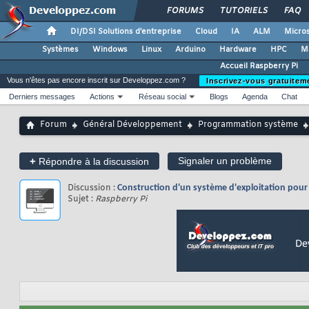
FORUMS
TUTORIELS
FAQ
DI/DSI Solutions d'entreprise
Cloud
IA
ALM
Micros
Systèmes
Windows
Linux
Arduino
Hardware
HPC
M
Accueil Raspberry Pi
Vous n'êtes pas encore inscrit sur Developpez.com ?
Inscrivez-vous gratuitem
Derniers messages
Actions
Réseau social
Blogs
Agenda
Chat
Forum
Général Développement
Programmation système
+
Signaler un problème
Répondre à la discussion
Discussion :
Construction d'un système d'exploitation pour l
Sujet :
Raspberry Pi