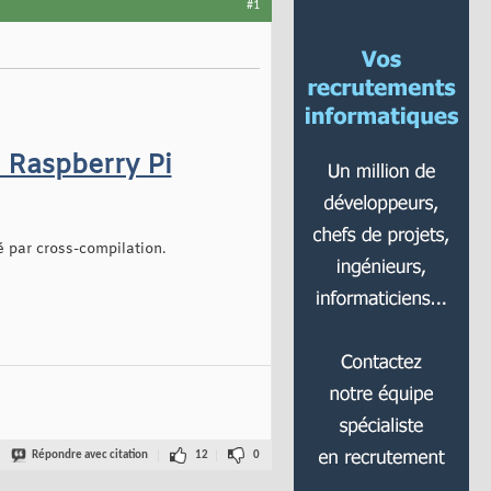
#1
e Raspberry Pi
é par cross-compilation.
Répondre avec citation
12
0