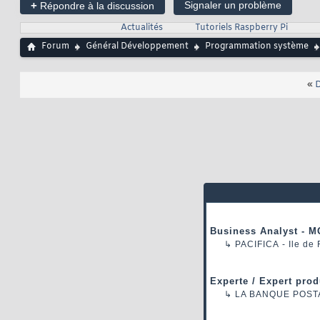
+
Signaler un problème
Répondre à la discussion
Actualités
Tutoriels Raspberry Pi
Forum
Général Développement
Programmation système
«
D
Business Analyst - M
↳
PACIFICA
- Ile de
Experte / Expert prod
↳
LA BANQUE POST