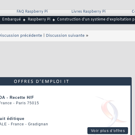
FAQ Raspberry Pi
Livres Raspberry Pi
C
Embarqué
Raspberry Pi
Construction d'un système d'exploitation po
iscussion précédente
|
Discussion suivante
»
OA - Recette H/F
 France - Paris 75015
uit éditique
ALE
- France - Gradignan
Voir plus d'offres