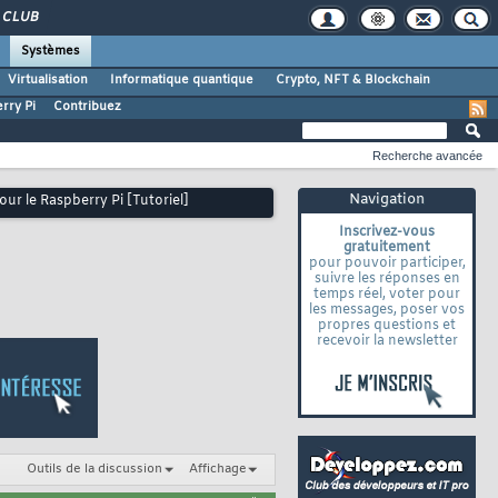
CLUB
Systèmes
Virtualisation
Informatique quantique
Crypto, NFT & Blockchain
rry Pi
Contribuez
Recherche avancée
Navigation
ur le Raspberry Pi [Tutoriel]
Inscrivez-vous
gratuitement
pour pouvoir participer,
suivre les réponses en
temps réel, voter pour
les messages, poser vos
propres questions et
recevoir la newsletter
Outils de la discussion
Affichage