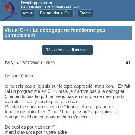
Developpez.com
Le Club des Développeurs et IT Pro
Actus
Forum Visual C++
Emploi
Visual C++
:
Le débogage ne fonctionne pas
correctement
Répondre à la discussion
BNS
,
le 13/07/2006 à 12h39
#1
Bonjour à tous,
je ne sais pas si je suis sur le topic approprié, mais bon... En fait
j'ai un programme en C++, mais je n'arrive pas à le déboguer
(J'entends pas la qu'il ne prend pas en compte de mes points
d'arrets -il ne s'y arrète pas- etc etc.)
Pourtant je suis bien en mode "debug" et le programme
fonctionne plutot bien (1 ou 2 bugs passagés que j'aimerai
corrigé, le débogage pouvant bcp m'aider)
De quoi ca pourrait venir?
merci d'avance pour votre aidre