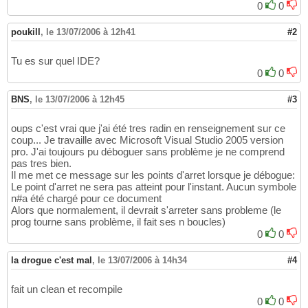
0
0
poukill
,
le 13/07/2006 à 12h41
#2
Tu es sur quel IDE?
0
0
BNS
,
le 13/07/2006 à 12h45
#3
oups c'est vrai que j'ai été tres radin en renseignement sur ce
coup... Je travaille avec Microsoft Visual Studio 2005 version
pro. J'ai toujours pu déboguer sans problème je ne comprend
pas tres bien.
Il me met ce message sur les points d'arret lorsque je débogue:
Le point d'arret ne sera pas atteint pour l'instant. Aucun symbole
n#a été chargé pour ce document
Alors que normalement, il devrait s'arreter sans probleme (le
prog tourne sans problème, il fait ses n boucles)
0
0
la drogue c'est mal
,
le 13/07/2006 à 14h34
#4
fait un clean et recompile
0
0