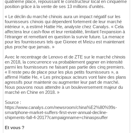
quatrième place, repoussant le constructeur local en cinquième
position grâce à la vente de ses 13 millions d'unités.
« Le déclin du marché chinois aura un impact négatif sur les
fournisseurs chinois qui dépendent fortement de leur marché
intérieur », a estimé Hattie He, analyste chez Canalys. « Cela
affectera leur cash-flow et leur rentabilité, limitant l'expansion à
l'étranger et remettant en question la survie future. La menace
pour les fournisseurs tels que Gionee et Meizu est maintenant
plus proche que jamais. »
Avec le recentrage de Lenovo et de ZTE sur le marché chinois
en 2018, la concurrence va probablement gagner en intensité
parmi les fournisseurs ne faisant pas partie des cinq premiers.
« Il reste peu de place pour les plus petits fournisseurs », a
affirmé Hattie He, « Les principaux acteurs vont faire des plans
agressifs pour maintenir ou augmenter leur part de marché.
Nous pouvons nous attendre à un bouleversement majeur du
marché en Chine en 2018. »
Source :
https://www.canalys.com/newsroom/china%E2%80%99s-
smartphone-market-suffers-first-ever-annual-decline-
shipments-fall-4-2017?campaignname=chinaspsuffer
Et vous ?