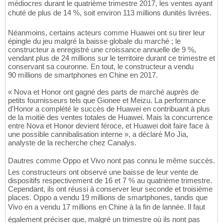
médiocres durant le quatrième trimestre 2017, les ventes ayant
chuté de plus de 14 %, soit environ 113 millions dunités livrées.
Néanmoins, certains acteurs comme Huawei ont su tirer leur
épingle du jeu malgré la baisse globale du marché ; le
constructeur a enregistré une croissance annuelle de 9 %,
vendant plus de 24 millions sur le territoire durant ce trimestre et
conservant sa couronne. En tout, le constructeur a vendu
90 millions de smartphones en Chine en 2017.
« Nova et Honor ont gagné des parts de marché auprès de
petits fournisseurs tels que Gionee et Meizu. La performance
d'Honor a complété le succès de Huawei en contribuant à plus
de la moitié des ventes totales de Huawei. Mais la concurrence
entre Nova et Honor devient féroce, et Huawei doit faire face à
une possible cannibalisation interne », a déclaré Mo Jia,
analyste de la recherche chez Canalys.
Dautres comme Oppo et Vivo nont pas connu le même succès.
Les constructeurs ont observé une baisse de leur vente de
dispositifs respectivement de 16 et 7 % au quatrième trimestre.
Cependant, ils ont réussi à conserver leur seconde et troisième
places. Oppo a vendu 19 millions de smartphones, tandis que
Vivo en a vendu 17 millions en Chine à la fin de lannée. Il faut
également préciser que, malgré un trimestre où ils nont pas