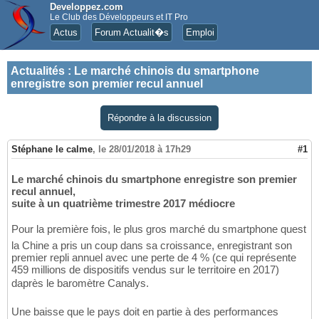
Developpez.com
Le Club des Développeurs et IT Pro
Actus
Forum Actualit�s
Emploi
Actualités
:
Le marché chinois du smartphone
enregistre son premier recul annuel
Répondre à la discussion
Stéphane le calme
,
le 28/01/2018 à 17h29
#1
Le marché chinois du smartphone enregistre son premier
recul annuel,
suite à un quatrième trimestre 2017 médiocre
Pour la première fois, le plus gros marché du smartphone quest
la Chine a pris un coup dans sa croissance, enregistrant son
premier repli annuel avec une perte de 4 % (ce qui représente
459 millions de dispositifs vendus sur le territoire en 2017)
daprès le baromètre Canalys.
Une baisse que le pays doit en partie à des performances