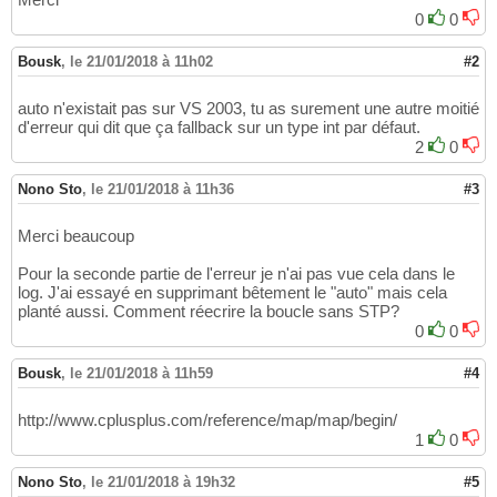
0
0
Bousk
,
le 21/01/2018 à 11h02
#2
auto n'existait pas sur VS 2003, tu as surement une autre moitié
d'erreur qui dit que ça fallback sur un type int par défaut.
2
0
Nono Sto
,
le 21/01/2018 à 11h36
#3
Merci beaucoup
Pour la seconde partie de l'erreur je n'ai pas vue cela dans le
log. J'ai essayé en supprimant bêtement le "auto" mais cela
planté aussi. Comment réecrire la boucle sans STP?
0
0
Bousk
,
le 21/01/2018 à 11h59
#4
http://www.cplusplus.com/reference/map/map/begin/
1
0
Nono Sto
,
le 21/01/2018 à 19h32
#5