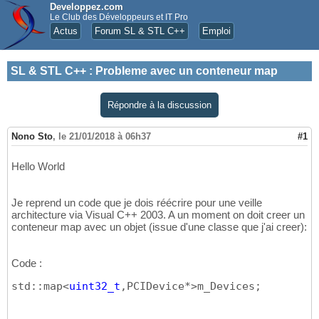
Developpez.com
Le Club des Développeurs et IT Pro
Actus
Forum SL & STL C++
Emploi
SL & STL C++
:
Probleme avec un conteneur map
Répondre à la discussion
Nono Sto
,
le 21/01/2018 à 06h37
#1
Hello World
Je reprend un code que je dois réécrire pour une veille
architecture via Visual C++ 2003. A un moment on doit creer un
conteneur map avec un objet (issue d'une classe que j'ai creer):
Code :
std::map<
uint32_t
,PCIDevice*>m_Devices;