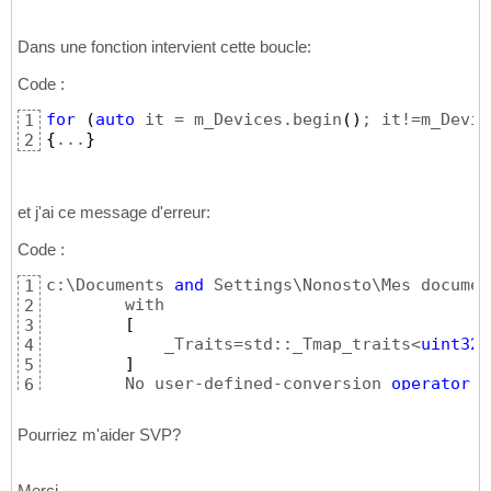
Dans une fonction intervient cette boucle:
Code :
for
(
auto
 it = m_Devices.begin
(
)
; it!=m_Devic
1
{
...
}
2
et j'ai ce message d'erreur:
Code :
c:\Documents 
and
 Settings\Nonosto\Mes documen
1
        with

2
[
3
            _Traits=std::_Tmap_traits<
uint32_
4
]
5
        No user-defined-conversion 
operator
 a
6
Pourriez m'aider SVP?
Merci