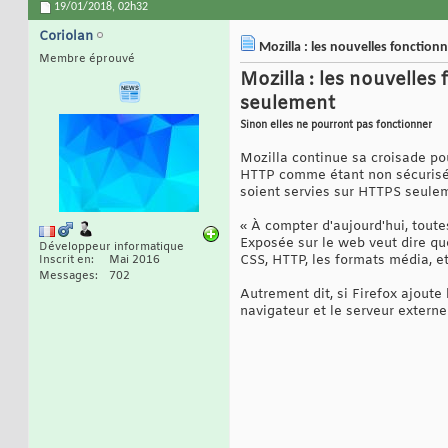
19/01/2018,
02h32
Coriolan
Mozilla : les nouvelles fonction
Membre éprouvé
Mozilla : les nouvelle
seulement
Sinon elles ne pourront pas fonctionner
Mozilla continue sa croisade po
HTTP comme étant non sécurisés,
soient servies sur HTTPS seule
« À compter d'aujourd'hui, toute
Exposée sur le web veut dire que
Développeur informatique
CSS, HTTP, les formats média, et
Inscrit en
Mai 2016
Messages
702
Autrement dit, si Firefox ajoute
navigateur et le serveur extern