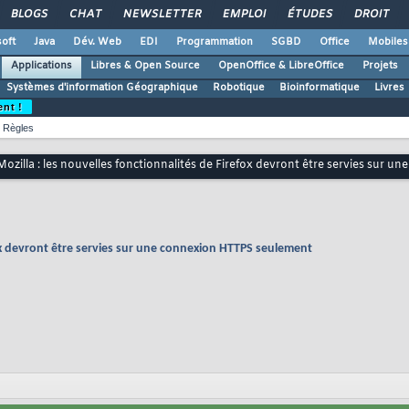
BLOGS
CHAT
NEWSLETTER
EMPLOI
ÉTUDES
DROIT
oft
Java
Dév. Web
EDI
Programmation
SGBD
Office
Mobiles
Applications
Libres & Open Source
OpenOffice & LibreOffice
Projets
Systèmes d'information Géographique
Robotique
Bioinformatique
Livres
ent !
Règles
Mozilla : les nouvelles fonctionnalités de Firefox devront être servies sur
fox devront être servies sur une connexion HTTPS seulement