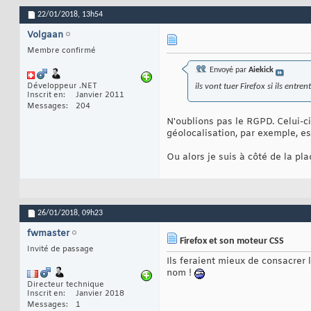
22/01/2018,
13h54
Volgaan
Membre confirmé
Envoyé par
Aiekick
Développeur .NET
ils vont tuer Firefox si ils entr
Inscrit en
Janvier 2011
Messages
204
N'oublions pas le RGPD. Celui-c
géolocalisation, par exemple, e
Ou alors je suis à côté de la pl
26/01/2018,
09h23
fwmaster
Firefox et son moteur CSS
Invité de passage
Ils feraient mieux de consacrer
nom !
Directeur technique
Inscrit en
Janvier 2018
Messages
1