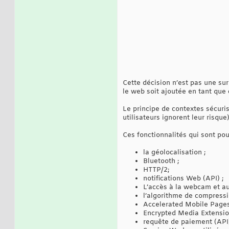
Cette décision n’est pas une sur
le web soit ajoutée en tant que 
Le principe de contextes sécuris
utilisateurs ignorent leur risqu
Ces fonctionnalités qui sont pou
la géolocalisation ;
Bluetooth ;
HTTP/2;
notifications Web (API) ;
L’accès à la webcam et a
l’algorithme de compressi
Accelerated Mobile Pages
Encrypted Media Extensio
requête de paiement (API)