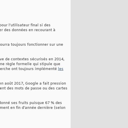
r l’utilisateur final si des
pter des données en recourant à
ourra toujours fonctionner sur une
ive de contextes sécurisés en 2014,
e règle formelle qui stipule que
cherche ont toujours implémenté
les
en août 2017, Google a fait pression
ctent des mots de passe ou des cartes
a donné ses fruits puisque 67 % des
ment en fin d’année dernière (selon