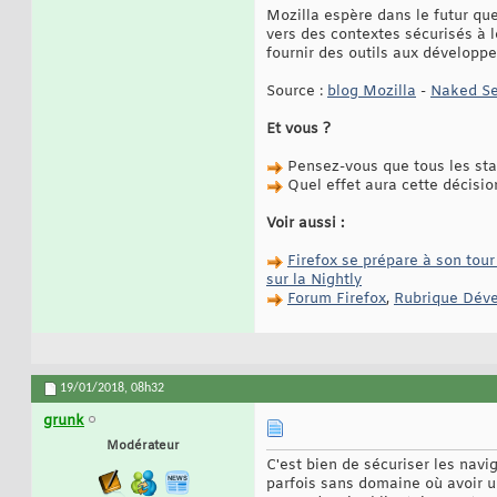
Mozilla espère dans le futur que
vers des contextes sécurisés à l
fournir des outils aux développe
Source :
blog Mozilla
-
Naked Se
Et vous ?
Pensez-vous que tous les stan
Quel effet aura cette décisio
Voir aussi :
Firefox se prépare à son tou
sur la Nightly
Forum Firefox
,
Rubrique Dév
19/01/2018,
08h32
grunk
Modérateur
C'est bien de sécuriser les navi
parfois sans domaine où avoir un