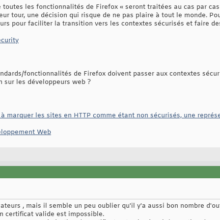
 toutes les fonctionnalités de Firefox « seront traitées au cas par cas
eur tour, une décision qui risque de ne pas plaire à tout le monde. Po
urs pour faciliter la transition vers les contextes sécurisés et faire 
curity
dards/fonctionnalités de Firefox doivent passer aux contextes sécur
n sur les développeurs web ?
r à marquer les sites en HTTP comme étant non sécurisés, une représe
eloppement Web
gateurs , mais il semble un peu oublier qu'il y'a aussi bon nombre d'out
 certificat valide est impossible.