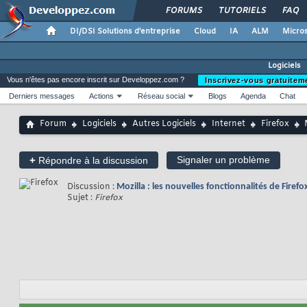
FORUMS
TUTORIELS
FAQ
DI/DSI Solutions d'entreprise
Cloud
IA
ALM
Micros
Logiciels
Vous n'êtes pas encore inscrit sur Developpez.com ?
Inscrivez-vous gratuitem
Derniers messages
Actions
Réseau social
Blogs
Agenda
Chat
Forum
Logiciels
Autres Logiciels
Internet
Firefox
+
Signaler un problème
Répondre à la discussion
Discussion :
Mozilla : les nouvelles fonctionnalités de Fire
Sujet :
Firefox