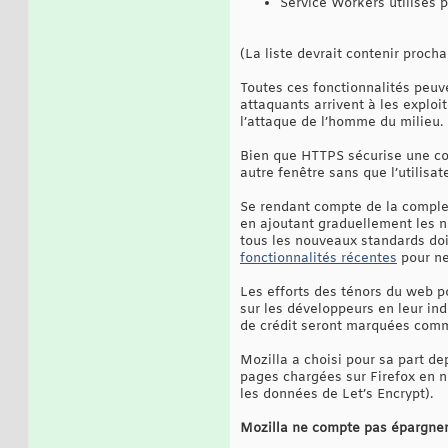
Service Workers utilisés p
(La liste devrait contenir procha
Toutes ces fonctionnalités peuve
attaquants arrivent à les exploi
l’attaque de l’homme du milieu.
Bien que HTTPS sécurise une con
autre fenêtre sans que l’utilisa
Se rendant compte de la complex
en ajoutant graduellement les n
tous les nouveaux standards do
fonctionnalités récentes
pour ne
Les efforts des ténors du web po
sur les développeurs en leur in
de crédit seront marquées comm
Mozilla a choisi pour sa part de
pages chargées sur Firefox en n
les données de Let’s Encrypt).
Mozilla ne compte pas épargner