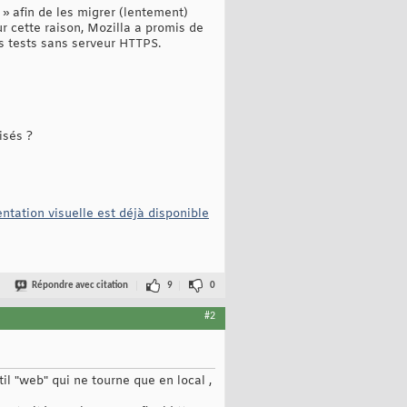
 » afin de les migrer (lentement)
ur cette raison, Mozilla a promis de
des tests sans serveur HTTPS.
isés ?
ntation visuelle est déjà disponible
Répondre avec citation
9
0
#2
il "web" qui ne tourne que en local ,