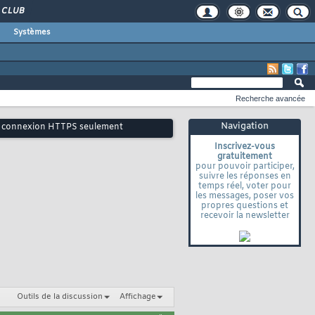
CLUB
Systèmes
Recherche avancée
Navigation
 une connexion HTTPS seulement
Inscrivez-vous
gratuitement
pour pouvoir participer,
suivre les réponses en
temps réel, voter pour
les messages, poser vos
propres questions et
recevoir la newsletter
Outils de la discussion
Affichage