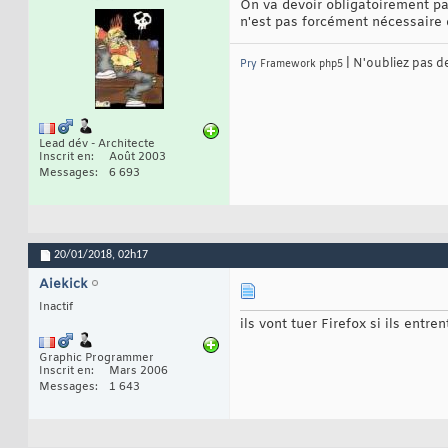
On va devoir obligatoirement pas
n'est pas forcément nécessaire 
| N'oubliez pas d
Pry
Framework php5
Lead dév - Architecte
Inscrit en
Août 2003
Messages
6 693
20/01/2018,
02h17
Aiekick
Inactif
ils vont tuer Firefox si ils entr
Graphic Programmer
Inscrit en
Mars 2006
Messages
1 643