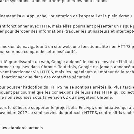
ar la synchronisation en arrière-plan et les notifications.
inement l’API AppCache, l’orientation de l’appareil et le plein écran.)
nt fonctionner avec HTTP, mais elles pourraient présenter un risque pou
ter pour dérober des informations, traquer les utilisateurs et interce
nexion du navigateur à un site web, une fonctionnalité non HTTPS p
teur se rende compte de cette insécurité.
ité grandissante du web, Google a donné le coup d’envoi de l’initiat
ormes requises dans Chrome. Toutefois, Google n’a jamais annoncé un
ivent fonctionner via HTTPS, mais les ingénieurs du moteur de la re
 fonctionner que dans des contextes sécurisés.
ur pousser l’adoption du HTTPS ne se sont pas arrêtés là. Plus tard, 
diquant par courriel que les connexions de leurs sites HTTP qui colle
e non sécurisés sous la version 62 du navigateur Chrome.
puis le début de supporter le projet Let’s Encrypt, une initiative qui 
ovembre 2017 se sont servies du protocole HTTPS, contre 45 % seule
 les standards actuels