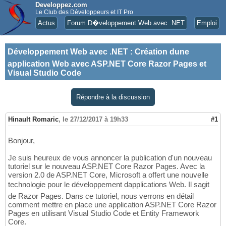
Developpez.com
Le Club des Développeurs et IT Pro
Actus
Forum D�veloppement Web avec .NET
Emploi
Développement Web avec .NET
:
Création dune
application Web avec ASP.NET Core Razor Pages et
Visual Studio Code
Répondre à la discussion
Hinault Romaric
,
le 27/12/2017 à 19h33
#1
Bonjour,
Je suis heureux de vous annoncer la publication d'un nouveau
tutoriel sur le nouveau ASP.NET Core Razor Pages. Avec la
version 2.0 de ASP.NET Core, Microsoft a offert une nouvelle
technologie pour le développement dapplications Web. Il sagit
de Razor Pages. Dans ce tutoriel, nous verrons en détail
comment mettre en place une application ASP.NET Core Razor
Pages en utilisant Visual Studio Code et Entity Framework
Core.