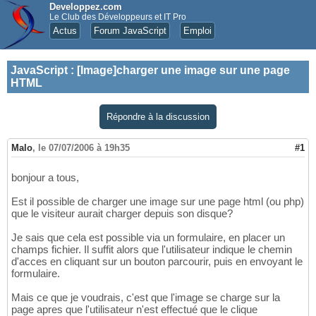
Developpez.com
Le Club des Développeurs et IT Pro
Actus
Forum JavaScript
Emploi
JavaScript
:
[Image]charger une image sur une page
HTML
Répondre à la discussion
Malo
,
le 07/07/2006 à 19h35
#1
bonjour a tous,
Est il possible de charger une image sur une page html (ou php)
que le visiteur aurait charger depuis son disque?
Je sais que cela est possible via un formulaire, en placer un
champs fichier. Il suffit alors que l'utilisateur indique le chemin
d'acces en cliquant sur un bouton parcourir, puis en envoyant le
formulaire.
Mais ce que je voudrais, c'est que l'image se charge sur la
page apres que l'utilisateur n'est effectué que le clique