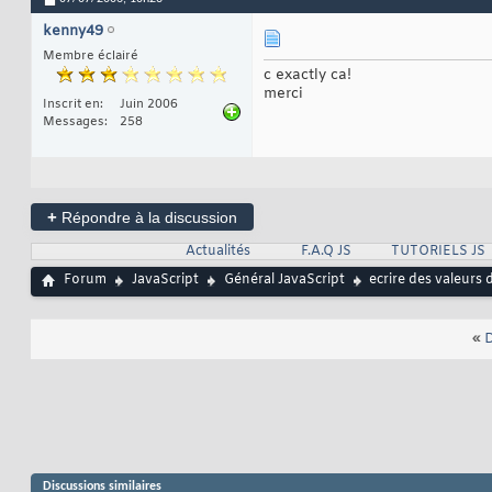
kenny49
Membre éclairé
c exactly ca!
merci
Inscrit en
Juin 2006
Messages
258
+
Répondre à la discussion
Actualités
F.A.Q JS
TUTORIELS JS
Forum
JavaScript
Général JavaScript
ecrire des valeurs 
«
D
Discussions similaires