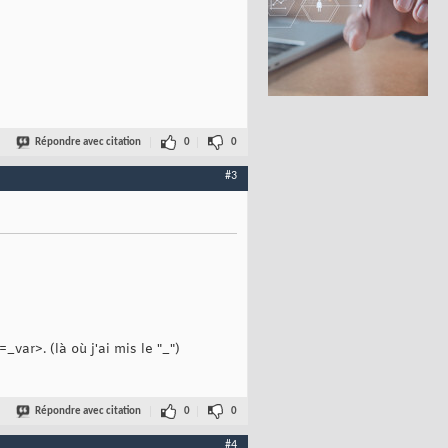
Répondre avec citation
0
0
#3
ar>. (là où j'ai mis le "_")
Répondre avec citation
0
0
#4