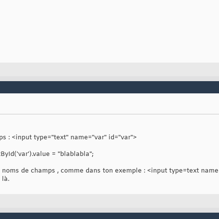
mps : <input type="text" name="var" id="var">
yId('var').value = "blablabla";
s noms de champs , comme dans ton exemple : <input type=text name=_v
là.