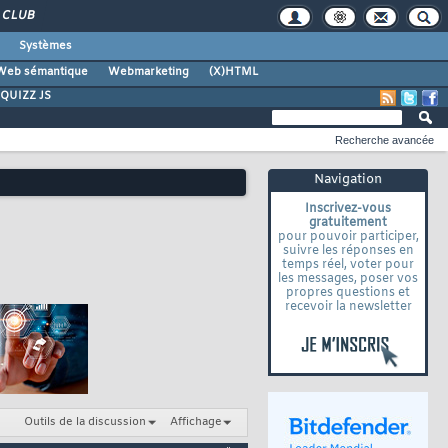
CLUB
Systèmes
Web sémantique
Webmarketing
(X)HTML
QUIZZ JS
Recherche avancée
Navigation
Inscrivez-vous
gratuitement
pour pouvoir participer,
suivre les réponses en
temps réel, voter pour
les messages, poser vos
propres questions et
recevoir la newsletter
Outils de la discussion
Affichage