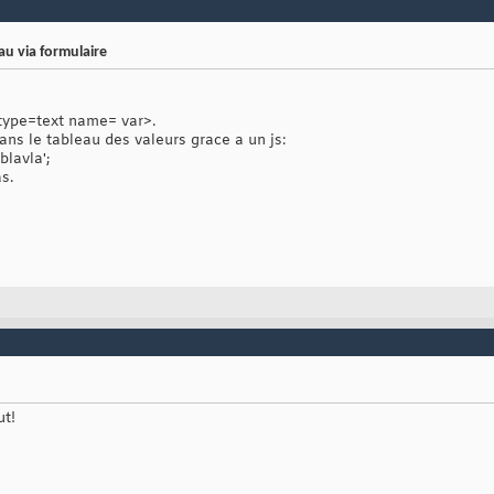
au via formulaire
 type=text name= var>.
dans le tableau des valeurs grace a un js:
blavla';
s.
ut!