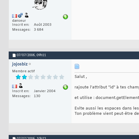
danseur
Inscrit en
Août 2003
Messages
3 684
07/07/2006,
09h11
jojosbiz
Membre actif
Salut ,
rajoute l'attribut "id" à tes cha
Inscrit en
Janvier 2004
Messages
130
et utilise : document.getElementB
Evite aussi les espaces dans le
Ton problème vient peut-être de 
07/07/2006,
10h23