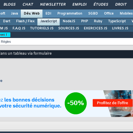
BLOGS
CHAT
NEWSLETTER
EMPLOI
ÉTUDES
DROIT
oft
Java
Dév. Web
EDI
Programmation
SGBD
Office
Mobiles
Dart
Flash / Flex
JavaScript
NodeJS
PHP
Ruby
TypeScript
M JS
F.A.Q JS
TUTORIELS JS
SOURCES JS
EXERCICES JS
LIVRES JS
ent !
Règles
dans un tableau via formulaire
re