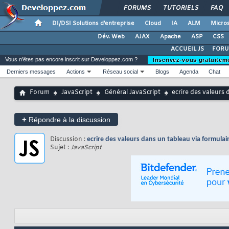
FORUMS
TUTORIELS
FAQ
DI/DSI Solutions d'entreprise
Cloud
IA
ALM
Micros
Dév. Web
AJAX
Apache
ASP
CSS
ACCUEIL JS
FORU
Vous n'êtes pas encore inscrit sur Developpez.com ?
Inscrivez-vous gratuitem
Derniers messages
Actions
Réseau social
Blogs
Agenda
Chat
Forum
JavaScript
Général JavaScript
ecrire des valeurs 
+
Répondre à la discussion
Discussion :
ecrire des valeurs dans un tableau via formulai
Sujet :
JavaScript