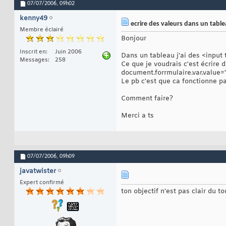
07/07/2006,
09h02
kenny49
ecrire des valeurs dans un table
Membre éclairé
Bonjour
Inscrit en
Juin 2006
Dans un tableau j'ai des <input
Messages
258
Ce que je voudrais c'est écrire 
document.forrmulaire.var.value='
Le pb c'est que ca fonctionne pa
Comment faire?
Merci a ts
07/07/2006,
09h09
javatwister
Expert confirmé
ton objectif n'est pas clair du to