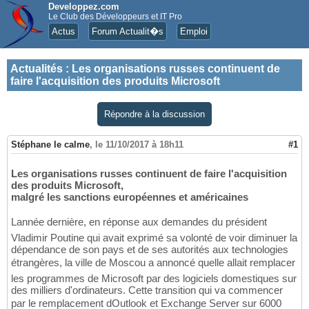
Developpez.com
Le Club des Développeurs et IT Pro
Actus
Forum Actualit�s
Emploi
Actualités
:
Les organisations russes continuent de
faire l'acquisition des produits Microsoft
Répondre à la discussion
Stéphane le calme
,
le 11/10/2017 à 18h11
#1
Les organisations russes continuent de faire l'acquisition
des produits Microsoft,
malgré les sanctions européennes et américaines
Lannée dernière, en réponse aux demandes du président
Vladimir Poutine qui avait exprimé sa volonté de voir diminuer la
dépendance de son pays et de ses autorités aux technologies
étrangères, la ville de Moscou a annoncé quelle allait remplacer
les programmes de Microsoft par des logiciels domestiques sur
des milliers d'ordinateurs. Cette transition qui va commencer
par le remplacement dOutlook et Exchange Server sur 6000