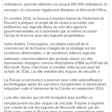
ordinateurs, pourrait sétendre sur jusquà 600 000 ordinateurs et
serveurs, et concerner également Windows et Microsoft Office.
En octobre 2016, la Douma (chambre basse du Parlement de
Russie) a préparé un projet de loi visant à accorder une
préférence aux logiciels libres au sein des agences
gouvernementales et à restreindre par la même occasion
l'achat de licences pour des logiciels propriétaires.
Selon Andrey Chernogorov, secrétaire exécutif de la
commission de la Douma chargée de la stratégie sur les
systèmes dinformation, « de nombreux éditeurs logiciels
nationaux commercialisent des produits basés sur des
frameworks étrangers comme WebSphere d'IBM ou ASP.net de
Microsoft. Nous cherchons à combler cette lacune pour les
achats de l'État, car elle entraîne des risques de sécurité. »
La Russie a commencé à pousser pour cette autosuffisance
technologique après les sanctions européennes et américaines
imposées suite à l'annexion de la Crimée en septembre 2014.
Lune des raisons qui ont été évoquées pour justifier ce
remplacement est des risques de sécurité. Poutine a exprimé
une crainte de voir les logiciels de Microsoft utilisés par les
États-Unis contre la Russie dans la guerre cybernétique entre