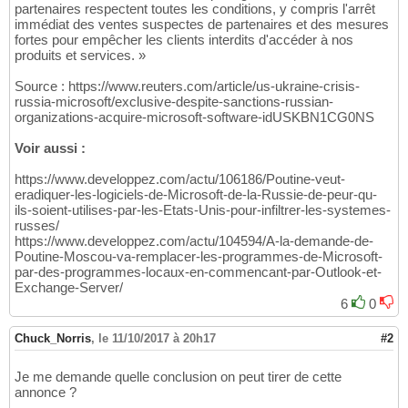
partenaires respectent toutes les conditions, y compris l'arrêt
immédiat des ventes suspectes de partenaires et des mesures
fortes pour empêcher les clients interdits d'accéder à nos
produits et services. »
Source : https://www.reuters.com/article/us-ukraine-crisis-
russia-microsoft/exclusive-despite-sanctions-russian-
organizations-acquire-microsoft-software-idUSKBN1CG0NS
Voir aussi :
https://www.developpez.com/actu/106186/Poutine-veut-
eradiquer-les-logiciels-de-Microsoft-de-la-Russie-de-peur-qu-
ils-soient-utilises-par-les-Etats-Unis-pour-infiltrer-les-systemes-
russes/
https://www.developpez.com/actu/104594/A-la-demande-de-
Poutine-Moscou-va-remplacer-les-programmes-de-Microsoft-
par-des-programmes-locaux-en-commencant-par-Outlook-et-
Exchange-Server/
6
0
Chuck_Norris
,
le 11/10/2017 à 20h17
#2
Je me demande quelle conclusion on peut tirer de cette
annonce ?