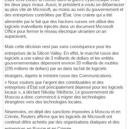
les deux pays rivaux. Aussi, le président a voulu se débarrasser
au plus vite de Microsoft, au moins au sein du gouvernement et
des entreprises contrôlées par lÉtat. Une crainte qui a été
alimentée par le fait que des hackers russes ont utilisé des
logiciels malveillants injectés dans un document Microsoft
Office pour fermer le réseau électrique ukrainien un an
auparavant.
Mais cette décision nest pas sans conséquence pour les
entreprises de la Silicon Valley. En effet, le marché russe des
logiciels a une valeur de 3 milliards de dollars et les entités
gouvernementales dépensent environ 20 milliards de roubles
(295 millions de dollars) par an dans lachat de logiciels
étrangers, daprès le ministre russe des Communications.
« Nous voulons que l'argent des contribuables et des
entreprises d'État soit principalement dépensé pour les logiciels
locaux », a déclaré Nikolay Nikiforov. Le gouvernement de
Moscou a donc commencé à migrer des technologies
étrangères vers des technologies locales.
Néanmoins, en dépit des sanctions imposées à Moscou et en
Crimée, Reuters affirme que les logiciels de Microsoft ont
continué dêtre achetés par des organisations étatiques et des
entreprises en Russie et en Crimée.