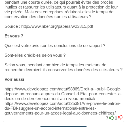
pendant une courte durée, ce qui pourrait éviter des procès
inutiles et rassurer les utilisateurs quant à la protection de leur
vie privée. Mais ces entreprises réduiront-elles le temps de
conservation des données sur les utilisateurs ?
Source : http://www.nber.org/papers/w23815.pdf
Et vous ?
Quel est votre avis sur les conclusions de ce rapport ?
Sont-elles crédibles selon vous ?
Selon vous, pendant combien de temps les moteurs de
recherche devraient-ils conserver les données des utilisateurs ?
Voir aussi
https://www.developpez.com/actu/98869/Droit-a-l-oubli-Google-
depose-un-recours-aupres-du-Conseil-d-Etat-pour-contester-la-
decision-de-dereferencement-au-niveau-mondial/
https://www.developpez.com/actu/125381/Vie-privee-le-patron-
du-FBI-suggere-un-accord-international-entre-les-
gouvernements-pour-un-acces-legal-aux-donnees-chiffrees/
7
0