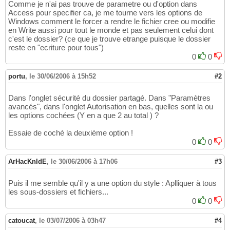
Comme je n'ai pas trouve de parametre ou d'option dans
Access pour specifier ca, je me tourne vers les options de
Windows comment le forcer a rendre le fichier cree ou modifie
en Write aussi pour tout le monde et pas seulement celui dont
c'est le dossier? (ce que je trouve etrange puisque le dossier
reste en "ecriture pour tous")
0
0
portu
,
le 30/06/2006 à 15h52
#2
Dans l'onglet sécurité du dossier partagé. Dans "Paramètres
avancés", dans l'onglet Autorisation en bas, quelles sont la ou
les options cochées (Y en a que 2 au total ) ?
Essaie de coché la deuxième option !
0
0
ArHacKnIdE
,
le 30/06/2006 à 17h06
#3
Puis il me semble qu'il y a une option du style : Aplliquer à tous
les sous-dossiers et fichiers...
0
0
catoucat
,
le 03/07/2006 à 03h47
#4