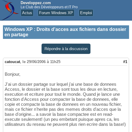
Developpez.com
Le Club des Développeurs et IT Pro
Actus
Forum Windows XP
Emploi
Windows XP
:
Droits d'acces aux fichiers dans dossier
en partage
Répondre à la discussion
catoucat
,
le 29/06/2006 à 11h25
#1
Bonjour,
J'ai un dossier partage sur lequel j'ai une base de donnees
Access, le dossier et la base sont tous les deux en lecture,
execution et ecriture pour tout le monde. Quand je lance une
fonction d'Access pour compacter la base de donnees, elle
copie et compacte la base de donnees en un nouveau fichier,
mais ce fichier n'herite pas des memes droits d'acces que la
base d'origine... a savoir la base compactee est en read-
execute seulement! (un peu embetant puisque apres ca, les
utilisateurs du reseau ne peuvent plus rien ecrire dans la base!)