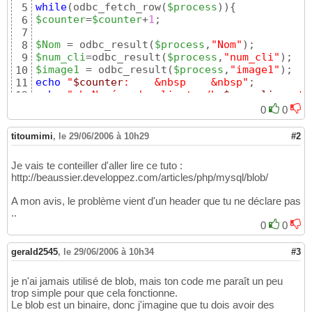
while
(
odbc_fetch_row
(
$process
)
)
{
5
$counter
=
$counter
+
1
;

6
7
$Nom
 = odbc_result
(
$process
,
"Nom"
)
8
$num_cli
=odbc_result
(
$process
,
"num_cli"
)
9
$image1
 = odbc_result
(
$process
,
"image1"
)
10
echo
"
$counter
:    &nbsp    &nbsp"
11
echo
"<b>Numéro du client:</b>
$num_cli
    &n
12
echo
"<b>Nom:</b>
$Nom
;"
13
0
0
echo
"
$image1
"
;
14
titoumimi
,
le 29/06/2006 à 10h29
#2
Je vais te conteiller d'aller lire ce tuto :
http://beaussier.developpez.com/articles/php/mysql/blob/
A mon avis, le problème vient d'un header que tu ne déclare pas
..
0
0
gerald2545
,
le 29/06/2006 à 10h34
#3
je n'ai jamais utilisé de blob, mais ton code me paraît un peu
trop simple pour que cela fonctionne.
Le blob est un binaire, donc j'imagine que tu dois avoir des