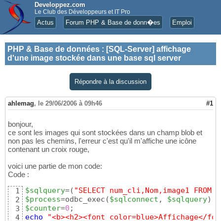
Developpez.com
Le Club des Développeurs et IT Pro
Actus
Forum PHP & Base de donn�es
Emploi
PHP & Base de données
:
[SQL-Server] affichage
d'une image stockée dans une base sql server
Répondre à la discussion
ahlemag
,
le 29/06/2006 à 09h46
#1
bonjour,
ce sont les images qui sont stockées dans un champ blob et
non pas les chemins, l'erreur c'est qu'il m'affiche une icône
contenant un croix rouge,
voici une partie de mon code:
Code :
$sqlquery
=
(
"SELECT num_cli,Nom,image1 FROM c
1
$process
=odbc_exec
(
$sqlconnect
, 
$sqlquery
)
2
$counter
=
0
3
echo
"<b><h2><font color=blue>Affichage</fon
4