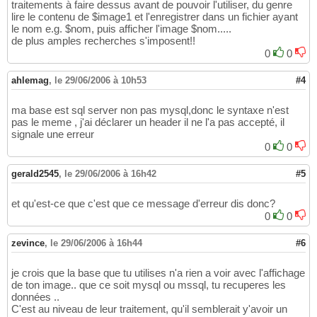
traitements à faire dessus avant de pouvoir l'utiliser, du genre
lire le contenu de $image1 et l'enregistrer dans un fichier ayant
le nom e.g. $nom, puis afficher l'image $nom.....
de plus amples recherches s'imposent!!
0
0
ahlemag
,
le 29/06/2006 à 10h53
#4
ma base est sql server non pas mysql,donc le syntaxe n'est
pas le meme , j'ai déclarer un header il ne l'a pas accepté, il
signale une erreur
0
0
gerald2545
,
le 29/06/2006 à 16h42
#5
et qu'est-ce que c'est que ce message d'erreur dis donc?
0
0
zevince
,
le 29/06/2006 à 16h44
#6
je crois que la base que tu utilises n'a rien a voir avec l'affichage
de ton image.. que ce soit mysql ou mssql, tu recuperes les
données ..
C'est au niveau de leur traitement, qu'il semblerait y'avoir un