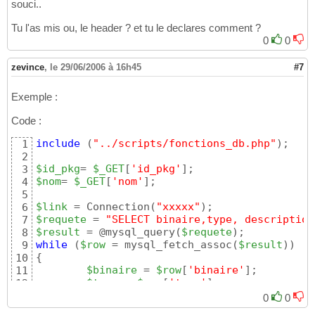
souci..
Tu l'as mis ou, le header ? et tu le declares comment ?
0
0
zevince
,
le 29/06/2006 à 16h45
#7
Exemple :
Code :
include
(
"../scripts/fonctions_db.php"
)
;

1
2
$id_pkg
= 
$_GET
[
'id_pkg'
]
3
$nom
= 
$_GET
[
'nom'
]
;

4
5
$link
 = Connection
(
"xxxxx"
)
6
$requete
 = 
"SELECT binaire,type, description
7
$result
 = @mysql_query
(
$requete
)
8
while
(
$row
 = mysql_fetch_assoc
(
$result
)
)
9
{
10
$binaire
 = 
$row
[
'binaire'
]
;

11
$type
 = 
$row
[
'type'
]
;

12
$alt
 = 
$row
[
'description'
]
13
0
0
}
14