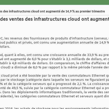
 des infrastructures cloud ont augmenté de 14,9 % au premier trimestre
des ventes des infrastructures cloud ont augment
C, les revenus des fournisseurs de produits d'infrastructure (serveu
cloud ​​publics et privés, ont connu une augmentation annuelle de 14,9 
ollars.
ud, quant à elles, ont connu une croissance annuelle de 33,9 % au pre
vé ont augmenté de 6,0 % pour s'établir à 3,1 milliards de dollars, et 
tablir à 4,8 milliards de dollars. En comparaison, le chiffre d'affaires 
n cloud) a diminué de 8,0 % par rapport à la même période l'année der
re cloud privé a été boostée par la vente des commutateurs Ethernet 
 par le stockage (catégorie dans laquelle les serveurs ne figuraient 
% et de la catégorie serveurs qui a progressé de 2,1 %. La croissanc
nté de 49,5 %, suivie par la catégorie commutateur Ethernet qui a pr
. Dans les déploiements informatiques traditionnels, la vente des ser
écédente), les catégories commutateurs Ethernet et serveurs ayant di
en 2016, les achats de stockage pour les environnements informatiq