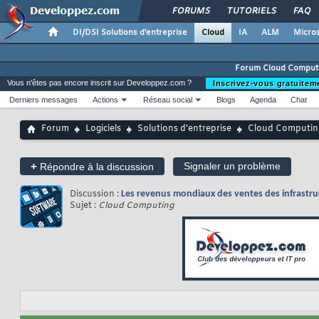
FORUMS
TUTORIELS
FAQ
DI/DSI Solutions d'entreprise
Cloud
IA
ALM
Micros
Forum Cloud Comput
Vous n'êtes pas encore inscrit sur Developpez.com ?
Inscrivez-vous gratuitem
Derniers messages
Actions
Réseau social
Blogs
Agenda
Chat
Forum
Logiciels
Solutions d'entreprise
Cloud Computin
+
Signaler un problème
Répondre à la discussion
Discussion :
Les revenus mondiaux des ventes des infrastru
Sujet :
Cloud Computing