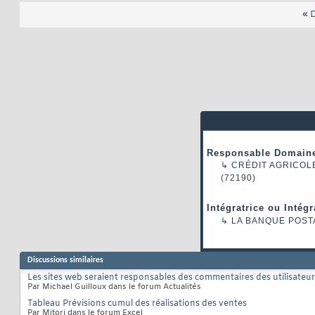
«
D
Responsable Domaine
↳
CRÉDIT AGRICOL
(72190)
Intégratrice ou Intég
↳
LA BANQUE POST
Discussions similaires
Les sites web seraient responsables des commentaires des utilisateu
Par Michael Guilloux dans le forum Actualités
Tableau Prévisions cumul des réalisations des ventes
Par Mitori dans le forum Excel