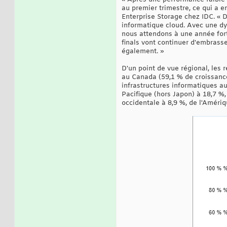
au premier trimestre, ce qui a e
Enterprise Storage chez IDC. « 
informatique cloud. Avec une dy
nous attendons à une année forte
finals vont continuer d'embrass
également. »
D'un point de vue régional, les 
au Canada (59,1 % de croissance
infrastructures informatiques au
Pacifique (hors Japon) à 18,7 %,
occidentale à 8,9 %, de l'Amériqu