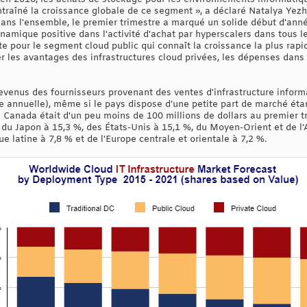
ntraîné la croissance globale de ce segment », a déclaré Natalya Yezh
Dans l'ensemble, le premier trimestre a marqué un solide début d'anné
namique positive dans l'activité d'achat par hyperscalers dans tous 
 pour le segment cloud public qui connaît la croissance la plus rapide
er les avantages des infrastructures cloud privées, les dépenses dan
revenus des fournisseurs provenant des ventes d'infrastructure inform
 annuelle), même si le pays dispose d’une petite part de marché ét
 Canada était d'un peu moins de 100 millions de dollars au premier tri
 du Japon à 15,3 %, des États-Unis à 15,1 %, du Moyen-Orient et de l’
e latine à 7,8 % et de l'Europe centrale et orientale à 7,2 %.