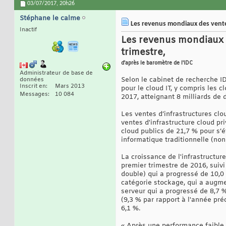
03/07/2017,
20h26
Stéphane le calme
Les revenus mondiaux des ventes
Inactif
Les revenus mondiaux 
trimestre,
d'après le baromètre de l'IDC
Administrateur de base de
Selon le cabinet de recherche ID
données
Inscrit en
Mars 2013
pour le cloud IT, y compris les 
Messages
10 084
2017, atteignant 8 milliards de d
Les ventes d’infrastructures clo
ventes d'infrastructure cloud pri
cloud ​​publics de 21,7 % pour s’é
informatique traditionnelle (no
La croissance de l'infrastructu
premier trimestre de 2016, suivi
double) qui a progressé de 10,0 
catégorie stockage, qui a augme
serveur qui a progressé de 8,7 %
(9,3 % par rapport à l'année pr
6,1 %.
« Après une performance faible 