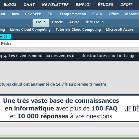
BLOGS
CHAT
NEWSLETTER
EMPLOI
ÉTUDES
DROIT
oft
Java
Dév. Web
EDI
Programmation
SGBD
Office
Mobiles
Cloud
Oracle
Azure
IBM Cloud
ing
Livres Cloud Computing
Tutoriels Cloud Computing
Microsoft Azure
ent !
Règles
g
Les revenus mondiaux des ventes des infrastructures cloud ont augmen
ctures cloud ont augmenté de 14,9 % au premier trimestre