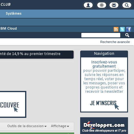
CLUB
Systèmes
IBM Cloud
Recherche avancée
Navigation
té de 14,9 % au premier trimestre
Inscrivez-vous
gratuitement
pour pouvoir participer,
suivre les réponses en
temps réel, voter pour
les messages, poser vos
propres questions et
recevoir la newsletter
Outils de la discussion
Affichage