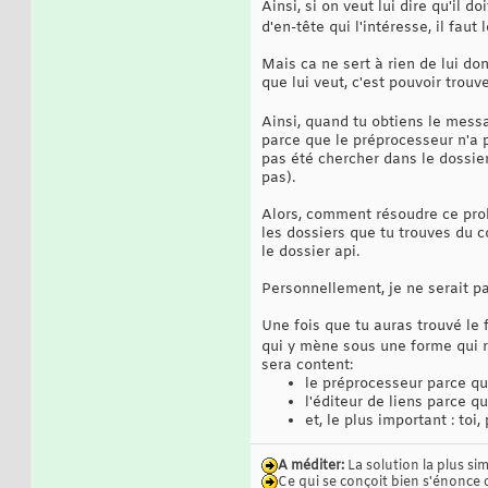
Ainsi, si on veut lui dire qu'il 
d'en-tête qui l'intéresse, il faut 
Mais ca ne sert à rien de lui do
que lui veut, c'est pouvoir trouv
Ainsi, quand tu obtiens le mess
parce que le préprocesseur n'a 
pas été chercher dans le dossier
pas).
Alors, comment résoudre ce pr
les dossiers que tu trouves du c
le dossier api.
Personnellement, je ne serait pa
Une fois que tu auras trouvé le 
qui y mène sous une forme qui 
sera content:
le préprocesseur parce qu'i
l'éditeur de liens parce qu
et, le plus important : to
A méditer:
La solution la plus si
Ce qui se conçoit bien s'énonce 