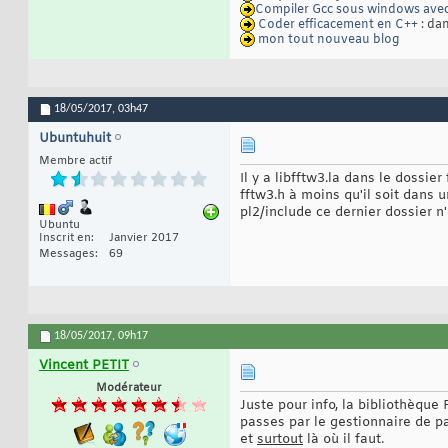
Compiler Gcc sous windows av
Coder efficacement en C++
: dan
mon tout nouveau blog
18/05/2017,
03h47
Ubuntuhuit
Membre actif
Il y a libfftw3.la dans le dossier
fftw3.h à moins qu'il soit dans 
pl2/include ce dernier dossier n'
Ubuntu
Inscrit en
Janvier 2017
Messages
69
18/05/2017,
09h17
Vincent PETIT
Modérateur
Juste pour info, la bibliothèque
passes par le gestionnaire de pa
et
surtout
là où il faut.