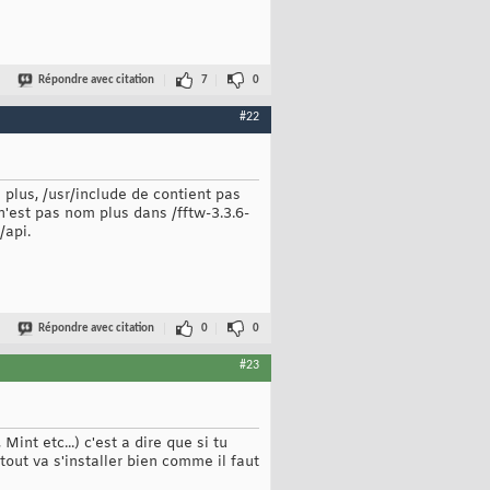
Répondre avec citation
7
0
#22
on plus, /usr/include de contient pas
n'est pas nom plus dans /fftw-3.3.6-
/api.
Répondre avec citation
0
0
#23
nt etc...) c'est a dire que si tu
tout va s'installer bien comme il faut