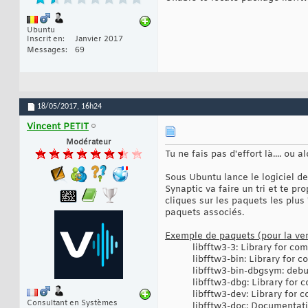
Ubuntu
Inscrit en
Janvier 2017
Messages
69
18/05/2017,
16h24
Vincent PETIT
Modérateur
Tu ne fais pas d'effort là.... ou a
Sous Ubuntu lance le logiciel d
Synaptic va faire un tri et te p
cliques sur les paquets les plus
paquets associés.
Exemple de paquets (pour la vers
libfftw3-3: Library for co
libfftw3-bin: Library for 
libfftw3-bin-dbgsym: debu
libfftw3-dbg: Library for
libfftw3-dev: Library for
Consultant en Systèmes
libfftw3-doc: Documentati