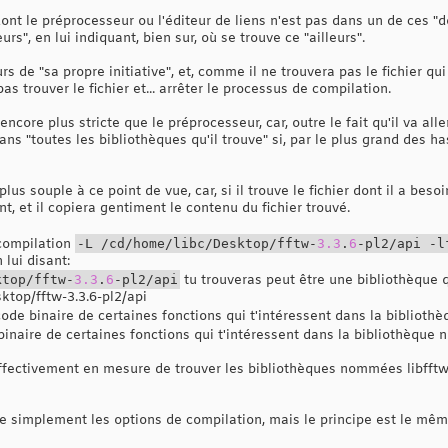
ont le préprocesseur ou l'éditeur de liens n'est pas dans un de ces "dos
leurs", en lui indiquant, bien sur, où se trouve ce "ailleurs".
urs de "sa propre initiative", et, comme il ne trouvera pas le fichier qui
as trouver le fichier et... arrêter le processus de compilation.
, encore plus stricte que le préprocesseur, car, outre le fait qu'il va a
dans "toutes les bibliothèques qu'il trouve" si, par le plus grand des ha
us souple à ce point de vue, car, si il trouve le fichier dont il a bes
ent, et il copiera gentiment le contenu du fichier trouvé.
 compilation
-L /cd/home/libc/Desktop/fftw-
3.3
.
6
-pl2/api -l
 lui disant:
ktop/fftw-
3.3
.
6
-pl2/api
tu trouveras peut être une bibliothèque qu
ktop/fftw-3.3.6-pl2/api
code binaire de certaines fonctions qui t'intéressent dans la bibliot
binaire de certaines fonctions qui t'intéressent dans la bibliothèque
effectivement en mesure de trouver les bibliothèques nommées libfftw3
e simplement les options de compilation, mais le principe est le mêm