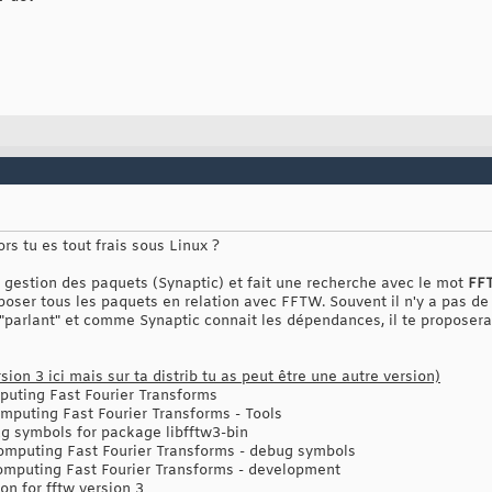
lors tu es tout frais sous Linux ?
e gestion des paquets (Synaptic) et fait une recherche avec le mot
FF
roposer tous les paquets en relation avec FFTW. Souvent il n'y a pas de
 "parlant" et comme Synaptic connait les dépendances, il te proposera 
ion 3 ici mais sur ta distrib tu as peut être une autre version)
mputing Fast Fourier Transforms
computing Fast Fourier Transforms - Tools
g symbols for package libfftw3-bin
 computing Fast Fourier Transforms - debug symbols
 computing Fast Fourier Transforms - development
on for fftw version 3