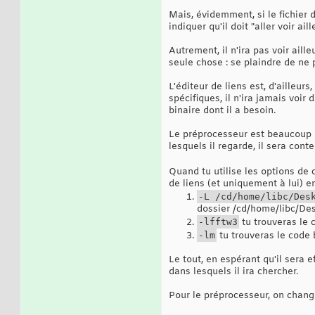
Mais, évidemment, si le fichier d
indiquer qu'il doit "aller voir ail
Autrement, il n'ira pas voir aille
seule chose : se plaindre de ne p
L'éditeur de liens est, d'ailleurs
spécifiques, il n'ira jamais voir 
binaire dont il a besoin.
Le préprocesseur est beaucoup pl
lesquels il regarde, il sera cont
Quand tu utilise les options de
de liens (et uniquement à lui) en
-L /cd/home/libc/Des
dossier /cd/home/libc/Des
-lfftw3
tu trouveras le 
-lm
tu trouveras le code 
Le tout, en espérant qu'il sera 
dans lesquels il ira chercher.
Pour le préprocesseur, on chang