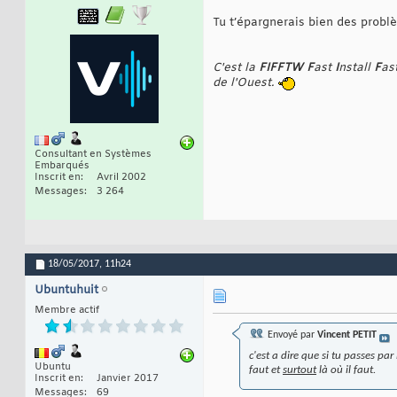
Tu t’épargnerais bien des probl
C'est la
FIFFTW
F
ast
I
nstall
F
as
de l'Ouest.
Consultant en Systèmes
Embarqués
Inscrit en
Avril 2002
Messages
3 264
18/05/2017,
11h24
Ubuntuhuit
Membre actif
Envoyé par
Vincent PETIT
c'est a dire que si tu passes pa
Ubuntu
faut et
surtout
là où il faut.
Inscrit en
Janvier 2017
Messages
69