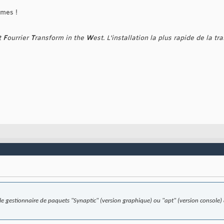
èmes !
t
F
ourrier
T
ransform in the
W
est. L'installation la plus rapide de la t
r le gestionnaire de paquets "Synaptic" (version graphique) ou "apt" (version console) 