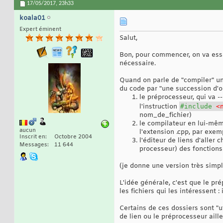
17/05/2017,
23h33
koala01
Expert éminent
Salut,
Bon, pour commencer, on va ess
nécessaire.
Quand on parle de "compiler" un
du code par "une succession d'ou
le préprocesseur, qui va 
l'instruction
#include
<n
nom_de_fichier)
le compilateur en lui-même
aucun
l'extension .cpp, par exe
Inscrit en
Octobre 2004
l'éditeur de liens d'aller
Messages
11 644
processeur) des fonctions 
(je donne une version très simpl
L'idée générale, c'est que le pr
les fichiers qui les intéressent :
Certains de ces dossiers sont "u
de lien ou le préprocesseur aille 