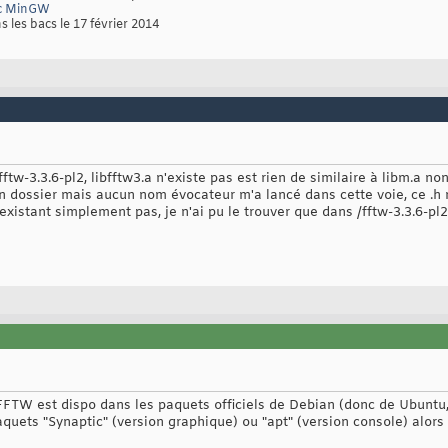
ec MinGW
s les bacs le 17 février 2014
 fftw-3.3.6-pl2, libfftw3.a n'existe pas est rien de similaire à libm.a n
un dossier mais aucun nom évocateur m'a lancé dans cette voie, ce .h 
existant simplement pas, je n'ai pu le trouver que dans /fftw-3.3.6-pl2
 FFTW est dispo dans les paquets officiels de Debian (donc de Ubuntu, Mi
quets "Synaptic" (version graphique) ou "apt" (version console) alors 