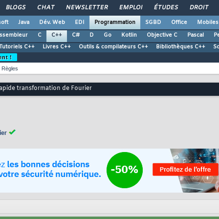
BLOGS
CHAT
NEWSLETTER
EMPLOI
ÉTUDES
DROIT
oft
Java
Dév. Web
EDI
Programmation
SGBD
Office
Mobiles
ssembleur
C
C++
C#
D
Go
Kotlin
Objective C
Pascal
Pe
Tutoriels C++
Livres C++
Outils & compilateurs C++
Bibliothèques C++
S
ent !
Règles
apide transformation de Fourier
ier