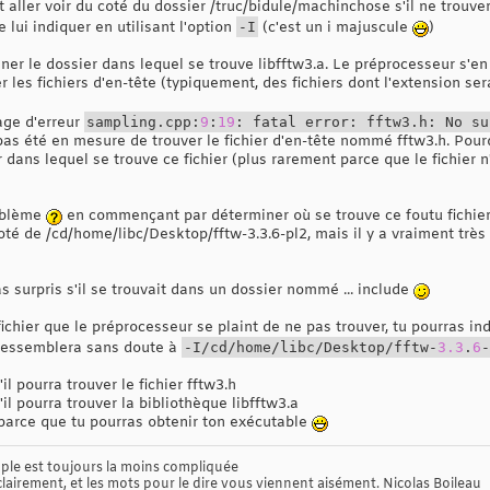
doit aller voir du coté du dossier /truc/bidule/machinchose s'il ne trouv
le lui indiquer en utilisant l'option
-I
(c'est un i majuscule
)
nner le dossier dans lequel se trouve libfftw3.a. Le préprocesseur s'e
er les fichiers d'en-tête (typiquement, des fichiers dont l'extension ser
age d'erreur
sampling.cpp:
9
:
19
: fatal error: fftw3.h: No s
pas été en mesure de trouver le fichier d'en-tête nommé fftw3.h. Pour
 dans lequel se trouve ce fichier (plus rarement parce que le fichier
oblème
en commençant par déterminer où se trouve ce foutu fichier.
oté de /cd/home/libc/Desktop/fftw-3.3.6-pl2, mais il y a vraiment très
s surpris s'il se trouvait dans un dossier nommé ... include
fichier que le préprocesseur se plaint de ne pas trouver, tu pourras i
ressemblera sans doute à
-I/cd/home/libc/Desktop/fftw-
3.3
.
6
-
l pourra trouver le fichier fftw3.h
'il pourra trouver la bibliothèque libfftw3.a
i, parce que tu pourras obtenir ton exécutable
mple est toujours la moins compliquée
clairement, et les mots pour le dire vous viennent aisément. Nicolas Boileau