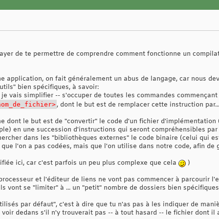
ayer de te permettre de comprendre comment fonctionne un compilateu
e application, on fait généralement un abus de langage, car nous dev
tils" bien spécifiques, à savoir:
-- je vais simplifier -- s'occuper de toutes les commandes commençant
om_de_fichier>
, dont le but est de remplacer cette instruction par..
 dont le but est de "convertir" le code d'un fichier d'implémentation (
mple) en une succession d'instructions qui seront compréhensibles par
 chercher dans les "bibliothèques externes" le code binaire (celui qui 
que l'on a pas codées, mais que l'on utilise dans notre code, afin de g
ifiée ici, car c'est parfois un peu plus complexe que cela
)
éprocesseur et l'éditeur de liens ne vont pas commencer à parcourir l
 ils vont se "limiter" à ... un "petit" nombre de dossiers bien spécifiques
tilisés par défaut", c'est à dire que tu n'as pas à les indiquer de man
voir dedans s'il n'y trouverait pas -- à tout hasard -- le fichier dont il 