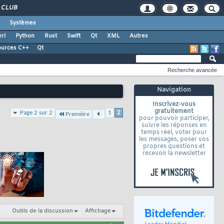
CLUB
Systèmes
rl
Python
Rust
Swift
Qt
XML
Autres
ources C++
Qt
Recherche avancée
Navigation
Inscrivez-vous
gratuitement
Page 2 sur 2
1
2
Première
pour pouvoir participer,
suivre les réponses en
temps réel, voter pour
les messages, poser vos
propres questions et
recevoir la newsletter
Outils de la discussion
Affichage