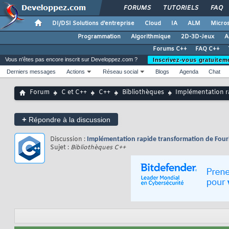
FORUMS
TUTORIELS
FAQ
DI/DSI Solutions d'entreprise
Cloud
IA
ALM
Micros
Programmation
Algorithmique
2D-3D-Jeux
A
Forums C++
FAQ C++
Vous n'êtes pas encore inscrit sur Developpez.com ?
Inscrivez-vous gratuitem
Derniers messages
Actions
Réseau social
Blogs
Agenda
Chat
Forum
C et C++
C++
Bibliothèques
Implémentation r
+
Répondre à la discussion
Discussion :
Implémentation rapide transformation de Four
Sujet :
Bibliothèques C++