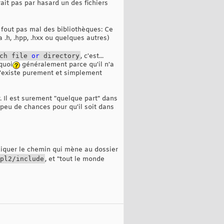
erait pas par hasard un des fichiers
n fout pas mal des bibliothèques: Ce
a .h, .hpp, .hxx ou quelques autres)
uch file
or
directory
, c'est...
quoi
généralement parce qu'il n'a
 n'existe purement et simplement
 Il est surement "quelque part" dans
 peu de chances pour qu'il soit dans
ndiquer le chemin qui mène au dossier
pl2/include
, et "tout le monde