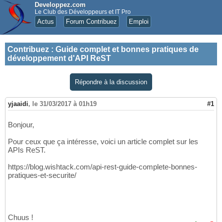
Developpez.com
Le Club des Développeurs et IT Pro
Actus
Forum Contribuez
Emploi
Contribuez
:
Guide complet et bonnes pratiques de
développement d'API ReST
Répondre à la discussion
yjaaidi
,
le 31/03/2017 à 01h19
#1
Bonjour,
Pour ceux que ça intéresse, voici un article complet sur les
APIs ReST.
https://blog.wishtack.com/api-rest-guide-complete-bonnes-
pratiques-et-securite/
Chuus !