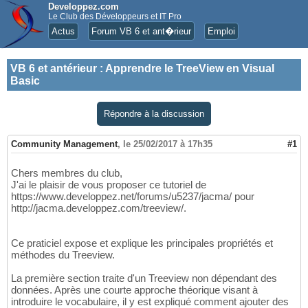
Developpez.com
Le Club des Développeurs et IT Pro
Actus
Forum VB 6 et ant�rieur
Emploi
VB 6 et antérieur
:
Apprendre le TreeView en Visual
Basic
Répondre à la discussion
Community Management
,
le 25/02/2017 à 17h35
#1
Chers membres du club,
J'ai le plaisir de vous proposer ce tutoriel de
https://www.developpez.net/forums/u5237/jacma/ pour
http://jacma.developpez.com/treeview/.
Ce praticiel expose et explique les principales propriétés et
méthodes du Treeview.
La première section traite d'un Treeview non dépendant des
données. Après une courte approche théorique visant à
introduire le vocabulaire, il y est expliqué comment ajouter des