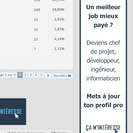
138
18,80%
100
2,82%
15
5,83%
31
4,14%
22
1,32%
7
ge 1 sur 5
1
2
3
4
5
Dernière