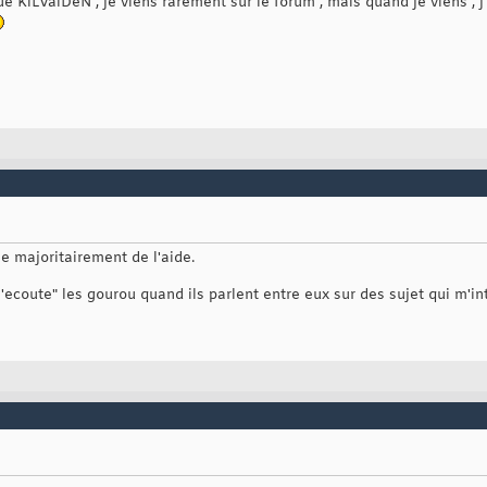
KiLVaiDeN , je viens rarement sur le forum , mais quand je viens , 
e majoritairement de l'aide.
j'ecoute" les gourou quand ils parlent entre eux sur des sujet qui m'in