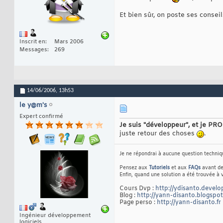
Et bien sûr, on poste ses consei
Inscrit en
Mars 2006
Messages
269
14/06/2006,
13h53
le y@m's
Expert confirmé
Je suis "développeur", et je PR
juste retour des choses
.
Je ne répondrai à aucune question techni
Pensez aux
Tutoriels
et aux
FAQs
avant de 
Enfin, quand une solution a été trouvée à
Cours Dvp :
http://ydisanto.devel
Blog :
http://yann-disanto.blogspo
Page perso :
http://yann-disanto.fr
Ingénieur développement
logiciels