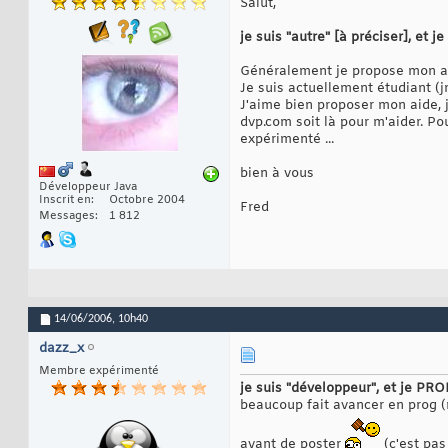
Salut,
je suis "autre" [à préciser], et
Généralement je propose mon a
Je suis actuellement étudiant (j
J'aime bien proposer mon aide, j
dvp.com soit là pour m'aider. P
expérimenté ...
bien à vous
Développeur Java
Inscrit en
Octobre 2004
Fred
Messages
1 812
14/06/2006,
10h40
dazz_x
Membre expérimenté
je suis "développeur", et je PR
beaucoup fait avancer en prog (
avant de poster
(c'est pas