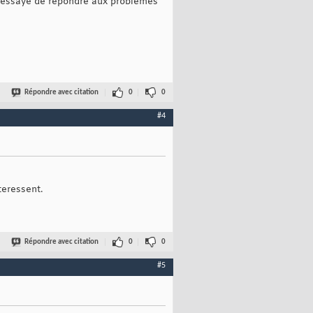
j'essaye de répondre aux problemes
Répondre avec citation
0
0
#4
teressent.
Répondre avec citation
0
0
#5