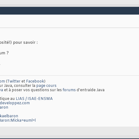
sité!) pour savoir :
rum ?
.
com
(
Twitter
et
Facebook
)
ur Java, consulter la
page cours
va
et à poser vos questions sur les
forums
d'entraide Java
atique au
LIAS / ISAE-ENSMA
developpez.com
baron
ckaelbaron
/Baron:Micka=euml=l