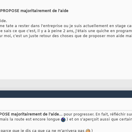
 je PROPOSE majoritairement de l'aide
ide.
me tate a rester dans l'entreprise ou je suis actuellement en stage ca
e sais ce que c'est, il y a à peine 2 ans, j'étais une quiche en progra
our moi, c'est un juste retour des choses que de proposer mon aide ma
OPOSE majoritairement de l'aide
.... pour progresser. En fait, réfléchir
mais la route est encore longue
) et on s'aperçoit aussi que certai
 parce que je dis ça que ça ne m'arrivera pas
)