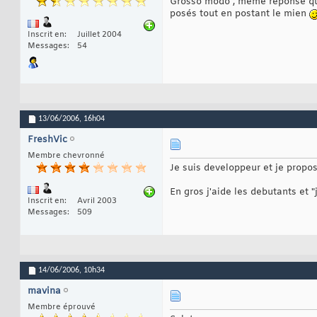
Grosso modo , meme réponse que 
posés tout en postant le mien
Inscrit en
Juillet 2004
Messages
54
13/06/2006,
16h04
FreshVic
Membre chevronné
Je suis developpeur et je propos
En gros j'aide les debutants et "
Inscrit en
Avril 2003
Messages
509
14/06/2006,
10h34
mavina
Membre éprouvé