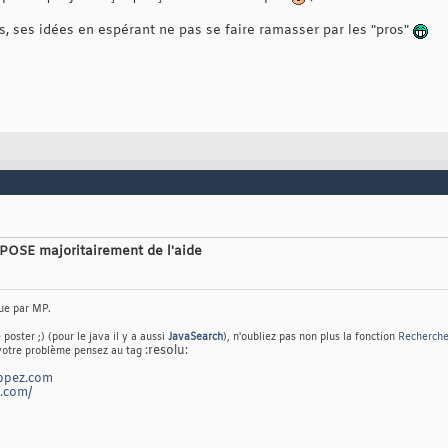
ls, ses idées en espérant ne pas se faire ramasser par les "pros"
OPOSE majoritairement de l'aide
que par MP.
poster ;)
(pour le java il y a aussi
JavaSearch
), n'oubliez pas non plus la fonction
Recherche
:resolu:
 votre problème
pensez au tag
oppez.com
t.com/