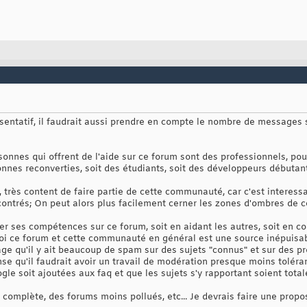
ésentatif, il faudrait aussi prendre en compte le nombre de messages 
sonnes qui offrent de l'aide sur ce forum sont des professionnels, pou
nnes reconverties, soit des étudiants, soit des développeurs débuta
, très content de faire partie de cette communauté, car c'est interessa
ontrés; On peut alors plus facilement cerner les zones d'ombres de c
er ses compétences sur ce forum, soit en aidant les autres, soit en c
moi ce forum et cette communauté en général est une source inépuisa
age qu'il y ait beaucoup de spam sur des sujets "connus" et sur des 
se qu'il faudrait avoir un travail de modération presque moins toléran
gle soit ajoutées aux faq et que les sujets s'y rapportant soient tot
s complète, des forums moins pollués, etc... Je devrais faire une prop