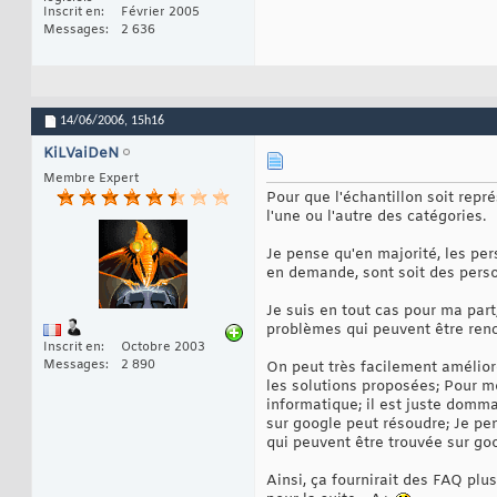
Inscrit en
Février 2005
Messages
2 636
14/06/2006,
15h16
KiLVaiDeN
Membre Expert
Pour que l'échantillon soit repr
l'une ou l'autre des catégories.
Je pense qu'en majorité, les per
en demande, sont soit des perso
Je suis en tout cas pour ma part
problèmes qui peuvent être renc
Inscrit en
Octobre 2003
Messages
2 890
On peut très facilement amélior
les solutions proposées; Pour 
informatique; il est juste domm
sur google peut résoudre; Je pen
qui peuvent être trouvée sur goo
Ainsi, ça fournirait des FAQ plu