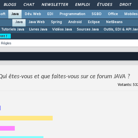
BLOGS
CHAT
NEWSLETTER
EMPLOI
ÉTUDES
DROIT
oft
Java
Dév. Web
EDI
Programmation
SGBD
Office
Mobiles
Java
Java Web
Spring
Android
Eclipse
NetBeans
Tutoriels Java
Livres Java
Vidéos Java
Sources Java
Outils, EDI & API Jav
ent !
Règles
Qui êtes-vous et que faites-vous sur ce forum JAVA ?
Votants
53