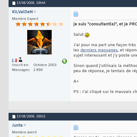
13/06/2006,
10h44
KiLVaiDeN
Membre Expert
je suis "consultant(e)", et je P
Salut
J'ai pour ma part une façon très 
les
derniers messages
, et répo
sujet interessant et j'y poste un
Inscrit en
Octobre 2003
Sinon quand j'utilisais la méth
Messages
2 890
peu de réponse, je tentais de r
A+
PS : J'ai cliqué sur le mauvais 
13/06/2006,
10h52
Junta
Membre averti