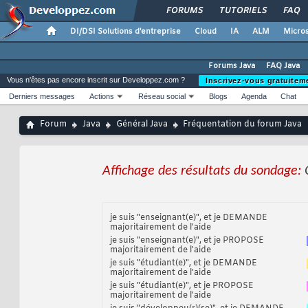
FORUMS
TUTORIELS
FAQ
DI/DSI Solutions d'entreprise
Cloud
IA
ALM
Micros
Forums Java
FAQ Java
Vous n'êtes pas encore inscrit sur Developpez.com ?
Inscrivez-vous gratuitem
Derniers messages
Actions
Réseau social
Blogs
Agenda
Chat
Forum
Java
Général Java
Fréquentation du forum Java
Affichage des résultats du sondage:
je suis "enseignant(e)", et je DEMANDE
majoritairement de l'aide
je suis "enseignant(e)", et je PROPOSE
majoritairement de l'aide
je suis "étudiant(e)", et je DEMANDE
majoritairement de l'aide
je suis "étudiant(e)", et je PROPOSE
majoritairement de l'aide