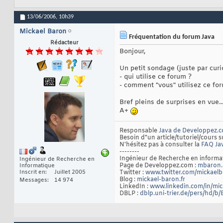
13/06/2006,
10h39
Mickael Baron
Fréquentation du forum Java
Rédacteur
Bonjour,
Un petit sondage (juste par curio
- qui utilise ce forum ?
- comment "vous" utilisez ce fo
Bref pleins de surprises en vue..
A+
Responsable
Java de Developpez.
Besoin d"un article/tutoriel/cours s
N'hésitez pas à consulter la
FAQ Ja
--------
Ingénieur de Recherche en inform
Ingénieur de Recherche en
Page de Developpez.com :
mbaron.
Informatique
Inscrit en
Juillet 2005
Twitter :
www.twitter.com/mickael
Blog :
mickael-baron.fr
Messages
14 974
LinkedIn :
www.linkedin.com/in/mi
DBLP :
dblp.uni-trier.de/pers/hd/b