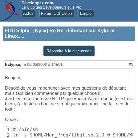
Developpez.com
Le Club des Développeurs et IT Pro
Actus
Forum EDI Delphi
Emploi
EDI Delphi
:
[Kylix] Re Re: débutant sur Kylix et
Linux.....
Répondre à la discussion
Eclypse
,
le 08/05/2002 à 14h01
#1
Bonjour,
Désolé de vous importuner avec mes questions de débutant
mais faut bien commencer par quelque chose !!!
J'ai bien recu l'adresse HTTP que vous m'avez donné (elle tres
bien), j'ai testé un bout de script que voilà mais il ne fait rien du
tout :
Code :
#!/bin/sh

1
ln -s $HOME/Mon_Prog/libqt.so.2.3.0 $HOME/Mon
2