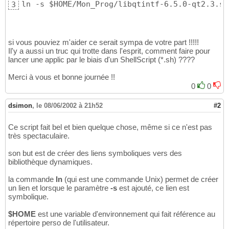
ln -s $HOME/Mon_Prog/libqtintf-6.5.0-qt2.3.so
3
si vous pouviez m'aider ce serait sympa de votre part !!!!!
Il'y a aussi un truc qui trotte dans l'esprit, comment faire pour
lancer une applic par le biais d'un ShellScript (*.sh) ????
Merci à vous et bonne journée !!
0
0
dsimon
,
le 08/06/2002 à 21h52
#2
Ce script fait bel et bien quelque chose, même si ce n'est pas
très spectaculaire.
son but est de créer des liens symboliques vers des
bibliothèque dynamiques.
la commande
ln
(qui est une commande Unix) permet de créer
un lien et lorsque le paramètre
-s
est ajouté, ce lien est
symbolique.
$HOME
est une variable d'environnement qui fait référence au
répertoire perso de l'utilisateur.