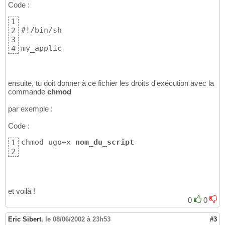
Code :
1
#!/bin/sh

2
3
my_applic
4
ensuite, tu doit donner à ce fichier les droits d'exécution avec la
commande
chmod
par exemple :
Code :
chmod ugo+x 
nom_du_script
1
2
et voilà !
0
0
Eric Sibert
,
le 08/06/2002 à 23h53
#3