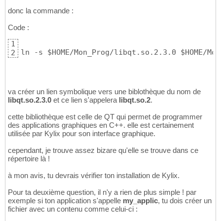
donc la commande :
Code :
1
ln -s $HOME/Mon_Prog/libqt.so.2.3.0 $HOME/Mon
2
va créer un lien symbolique vers une biblothèque du nom de
libqt.so.2.3.0
et ce lien s'appelera
libqt.so.2
.
cette bibliothèque est celle de QT qui permet de programmer
des applications graphiques en C++. elle est certainement
utilisée par Kylix pour son interface graphique.
cependant, je trouve assez bizare qu'elle se trouve dans ce
répertoire là !
à mon avis, tu devrais vérifier ton installation de Kylix.
Pour ta deuxième question, il n'y a rien de plus simple ! par
exemple si ton application s'appelle
my_applic
, tu dois créer un
fichier avec un contenu comme celui-ci :