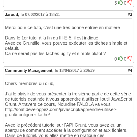
5
0
Jarodd
,
le 07/02/2017 à 18h11
#3
Merci pour ce tuto, c'est une très bonne entrée en matière
Dans le 1er tuto, à la fin du III-E-5, il est indiqué :
Avec ce Gruntfile, vous pouvez exécuter les tâches simple et
default.
Ca ne serait pas les tâches uglify et simple plutôt ?
0
0
Community Management
,
le 18/04/2017 à 20h39
#4
Chers membres du club,
J'ai le plaisir de vous présenter la troisième partie de cette série
de tutoriels destinée à vous apprendre à utiliser l'outil JavaScript
Grunt. A travers ce cours, Nourdine FALOLA va vous
http://soat.developpez.com/javascript/apprendre-utiliser-
grunt/configurer-tache/
Avec le précédent tutoriel sur l'API Grunt, vous avez eu un
aperçu de comment accéder à la configuration et aux fichiers.
Dans ce tutoriel, vous allez mettre en pratique ces