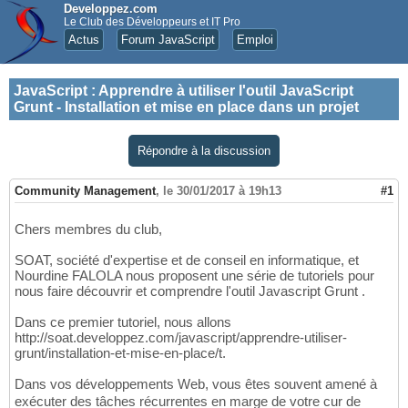
Developpez.com
Le Club des Développeurs et IT Pro
Actus
Forum JavaScript
Emploi
JavaScript
:
Apprendre à utiliser l'outil JavaScript
Grunt - Installation et mise en place dans un projet
Répondre à la discussion
Community Management
,
le 30/01/2017 à 19h13
#1
Chers membres du club,
SOAT, société d'expertise et de conseil en informatique, et
Nourdine FALOLA nous proposent une série de tutoriels pour
nous faire découvrir et comprendre l'outil Javascript Grunt .
Dans ce premier tutoriel, nous allons
http://soat.developpez.com/javascript/apprendre-utiliser-
grunt/installation-et-mise-en-place/t.
Dans vos développements Web, vous êtes souvent amené à
exécuter des tâches récurrentes en marge de votre cur de