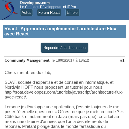
Developpez.com
Le Club des Développeurs et IT Pro
Actus
Forum React
Emploi
React
:
Apprendre à implémenter l'architecture Flux
avec React
Répondre à la discussion
Community Management
,
le 18/01/2017 à 19h12
#1
Chers membres du club,
SOAT, société d'expertise et de conseil en informatique, et
Nordwin HOFF nous proposent un tutoriel pour nous
http://soat.developpez.com/tutoriels/javascript/architecture-flux-
avec-react/.
Lorsque je développe une application, j'essaie toujours de me
poser l'éternelle question : « Où est-ce que je mets ce code ? ».
Côté back et notamment en Java (mais pas que), cela fait au
moins une dizaine d'années que l'on a des éléments de
réponse. M'étant plongé dans le monde fantastique du