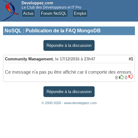
Developpez.com
Le Club des Développeurs et IT Pro
Actus
Forum NoSQL
Emploi
NoSQL
:
Publication de la FAQ MongoDB
Répondre à la discussion
Community Management
,
le 17/12/2016 à 23h47
#1
Ce message n'a pas pu être affiché car il comporte des erreurs.
8
0
Répondre à la discussion
© 2000-2026 - www.developpez.com