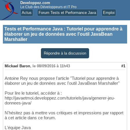
Developpez.com
Le Club des Développeurs et IT Pro
Actus
Forum Tests et Performance Java
Emploi
Tests et Performance Java
:
Tutoriel pour apprendre à
élaborer un jeu de données avec l'outil JavaBean
Marshaller
Répondre à la discussion
Mickael Baron
,
le 08/09/2016 à 11h43
#1
Antoine Rey nous propose l'article "Tutoriel pour apprendre à
élaborer un jeu de données avec l'outil JavaBean Marshaller"
Pour lire le tutoriel, accéder à :
http://javaetmoi.developpez.com/tutoriels/java/generer-jeu-
donnees-java/
N'hésitez pas à mettre vos critiques et impressions par rapport
à cet article dans ce forum.
L'équipe Java