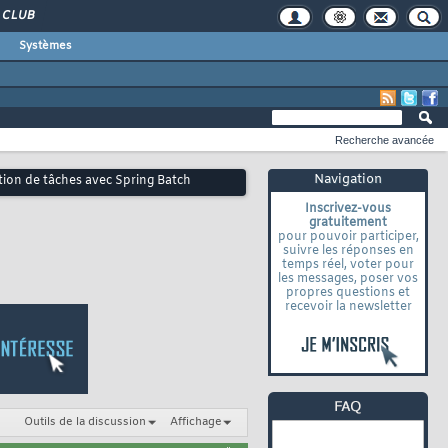
CLUB
Systèmes
Recherche avancée
Navigation
tion de tâches avec Spring Batch
Inscrivez-vous
gratuitement
pour pouvoir participer,
suivre les réponses en
temps réel, voter pour
les messages, poser vos
propres questions et
recevoir la newsletter
Outils de la discussion
Affichage