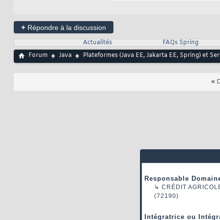
+
Répondre à la discussion
Actualités
FAQs Spring
Forum
Java
Plateformes (Java EE, Jakarta EE, Spring) et Se
«
D
Responsable Domaine
↳
CRÉDIT AGRICOL
(72190)
Intégratrice ou Intég