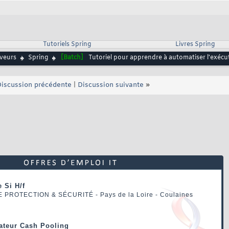
Tutoriels Spring
Livres Spring
rveurs
Spring
[Batch]
Tutoriel pour apprendre à automatiser l'exécu
iscussion précédente
|
Discussion suivante
»
 Si H/f
E PROTECTION & SÉCURITÉ
- Pays de la Loire - Coulaines
rateur Cash Pooling