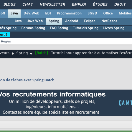
BLOGS
CHAT
NEWSLETTER
EMPLOI
ÉTUDES
DROIT
oft
Java
Dév. Web
EDI
Programmation
SGBD
Office
Mobiles
Java
Java Web
Spring
Android
Eclipse
NetBeans
ités Spring
Forums Spring
FAQ Spring
Tutoriels Spring
Livres Spring
ent !
Règles
rveurs
Spring
[Batch]
Tutoriel pour apprendre à automatiser l'exécu
ion de tâches avec Spring Batch