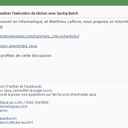
atiser l'exécution de tâches avec Spring Batch
 conseil en informatique, et Matthieu Lefèvre, nous propose un tutori
g.
at.developpez.com/tutoriels...che-scheduler/
 pour apprendre Java
profitez de cette discussion
com
(
Twitter
et
Facebook
)
ur Java, consulter la
page cours
va
et à poser vos questions sur les
forums
d'entraide Java
atique au
LIAS / ISAE-ENSMA
developpez.com
baron
ckaelbaron
/Baron:Micka=euml=l