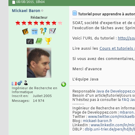
08/08/2015,
18h04
Mickael Baron
Tutoriel pour apprendre à autom
Rédacteur
SOAT, société d'expertise et de
l'exécution de tâches avec Sprin
Voici l'URL du tutoriel :
http://so
Lire aussi les
Cours et tutoriels
Si vous avez des commentaires, 
Merci d'avance
L'équipe Java
Ingénieur de Recherche en
Responsable
Java de Developpez.
Informatique
Besoin d"un article/tutoriel/cours s
Inscrit en
Juillet 2005
N'hésitez pas à consulter la
FAQ Ja
Messages
14 974
--------
Ingénieur de Recherche en inform
Page de Developpez.com :
mbaron.
Twitter :
www.twitter.com/mickael
Blog :
mickael-baron.fr
LinkedIn :
www.linkedin.com/in/mi
DBLP :
dblp.uni-trier.de/pers/hd/b