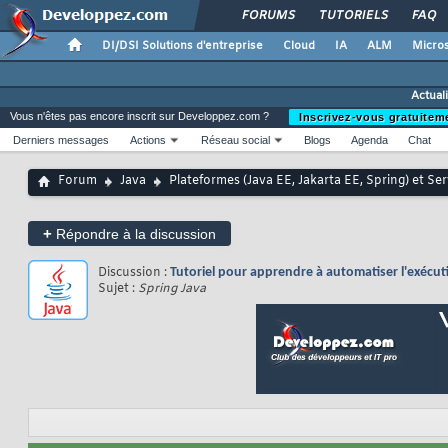
FORUMS
TUTORIELS
FAQ
DI/DSI Solutions d'entreprise
Cloud
IA
ALM
Micros
Actual
Vous n'êtes pas encore inscrit sur Developpez.com ?
Inscrivez-vous gratuitem
Derniers messages
Actions
Réseau social
Blogs
Agenda
Chat
Forum
Java
Plateformes (Java EE, Jakarta EE, Spring) et Se
+
Répondre à la discussion
Discussion :
Tutoriel pour apprendre à automatiser l'exécut
Sujet :
Spring Java