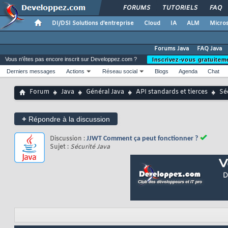
FORUMS
TUTORIELS
FAQ
DI/DSI Solutions d'entreprise
Cloud
IA
ALM
Micros
Forums Java
FAQ Java
Vous n'êtes pas encore inscrit sur Developpez.com ?
Inscrivez-vous gratuitem
Derniers messages
Actions
Réseau social
Blogs
Agenda
Chat
Forum
Java
Général Java
API standards et tierces
Sé
+
Répondre à la discussion
Discussion :
JJWT Comment ça peut fonctionner ?
Sujet :
Sécurité Java