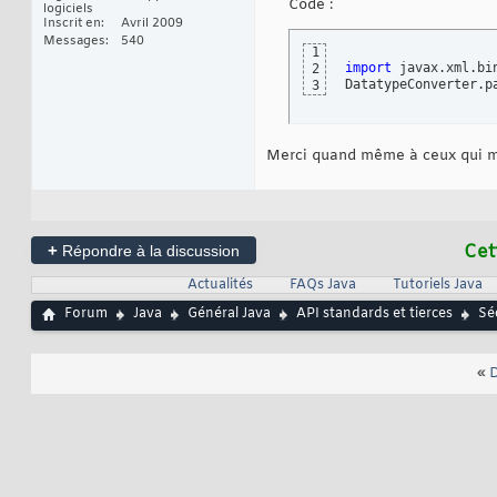
Code :
logiciels
Inscrit en
Avril 2009
Messages
540
1
import
 javax.xml.bi
2
DatatypeConverter.p
3
Merci quand même à ceux qui m
+
Cet
Répondre à la discussion
Actualités
FAQs Java
Tutoriels Java
Forum
Java
Général Java
API standards et tierces
Sé
«
D