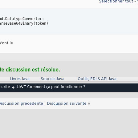
Sélectionner tout
-
nd.DatatypeConverter;

arseBase64Binary
(
token
)
'ont lu
te discussion est résolue.
Livres Java
Sources Java
Outils, EDI & API Java
curité
JJWT Comment ça peut fonctionner ?
iscussion précédente
|
Discussion suivante
»