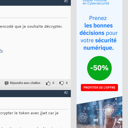
#1
 encodé que je souhaite décrypter.
fy
Répondre avec citation
0
0
#2
rypter le token avec jjwt car je