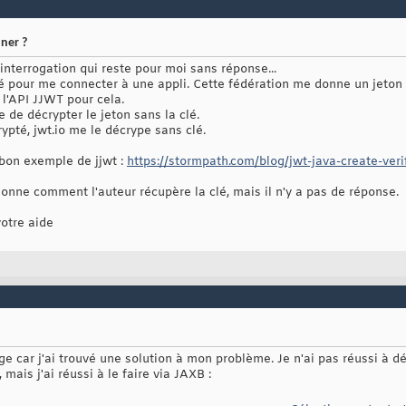
ner ?
 interrogation qui reste pour moi sans réponse...
ité pour me connecter à une appli. Cette fédération me donne un jeton
r l'API JJWT pour cela.
 de décrypter le jeton sans la clé.
rypté, jwt.io me le décrype sans clé.
bon exemple de jjwt :
https://stormpath.com/blog/jwt-java-create-veri
nne comment l'auteur récupère la clé, mais il n'y a pas de réponse.
otre aide
car j'ai trouvé une solution à mon problème. Je n'ai pas réussi à déc
 mais j'ai réussi à le faire via JAXB :