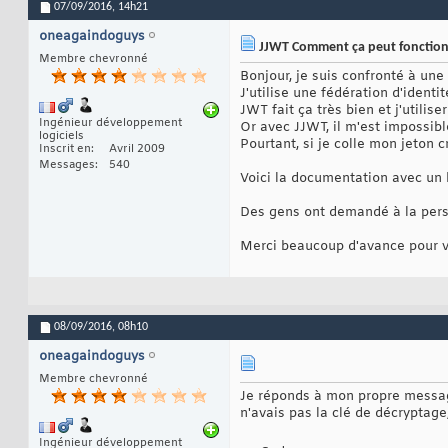
07/09/2016,
14h21
oneagaindoguys
JJWT Comment ça peut fonction
Membre chevronné
Bonjour, je suis confronté à une
J'utilise une fédération d'ident
JWT fait ça très bien et j'utilise
Ingénieur développement
Or avec JJWT, il m'est impossible
logiciels
Pourtant, si je colle mon jeton c
Inscrit en
Avril 2009
Messages
540
Voici la documentation avec un 
Des gens ont demandé à la perso
Merci beaucoup d'avance pour v
08/09/2016,
08h10
oneagaindoguys
Membre chevronné
Je réponds à mon propre message 
n'avais pas la clé de décryptage,
Ingénieur développement