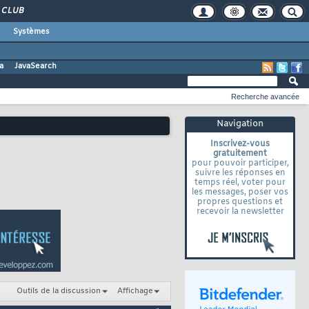
CLUB
Systèmes
a
JavaSearch
Recherche avancée
Navigation
Inscrivez-vous
gratuitement
pour pouvoir participer,
suivre les réponses en
temps réel, voter pour
les messages, poser vos
propres questions et
recevoir la newsletter
Outils de la discussion
Affichage