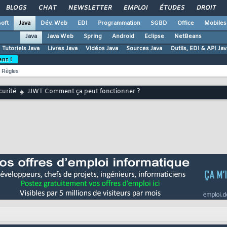
BLOGS
CHAT
NEWSLETTER
EMPLOI
ÉTUDES
DROIT
oft
Java
Dév. Web
EDI
Programmation
SGBD
Office
Mobiles
Java
Java Web
Spring
Android
Eclipse
NetBeans
Tutoriels Java
Livres Java
Vidéos Java
Sources Java
Outils, EDI & API Jav
ent !
Règles
curité
JJWT Comment ça peut fonctionner ?