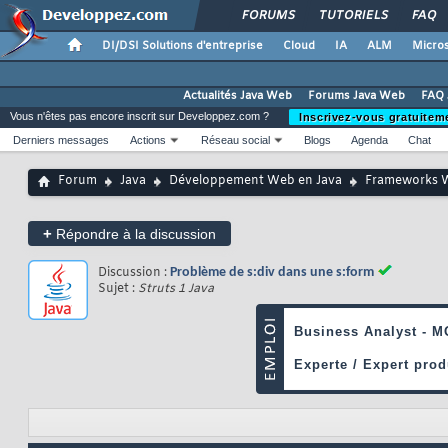
FORUMS
TUTORIELS
FAQ
DI/DSI Solutions d'entreprise
Cloud
IA
ALM
Micros
Actualités Java Web
Forums Java Web
FAQ 
Vous n'êtes pas encore inscrit sur Developpez.com ?
Inscrivez-vous gratuitem
Derniers messages
Actions
Réseau social
Blogs
Agenda
Chat
Forum
Java
Développement Web en Java
Frameworks 
+
Répondre à la discussion
Discussion :
Problème de s:div dans une s:form
Sujet :
Struts 1 Java