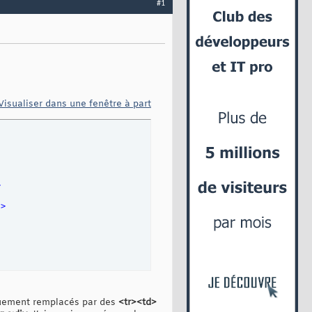
#1
Visualiser dans une fenêtre à part
>
"
>
xt/css"
 />
quement remplacés par des
<tr><td>