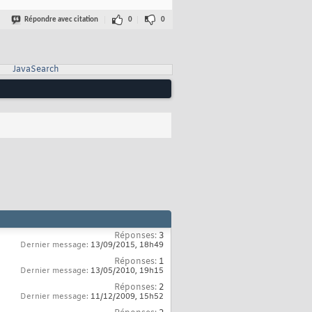
RM
</a>
Répondre avec citation
0
0
placeholder
=
"Email"
class
=
"form-control"
 />
JavaSearch
nne"
placeholder
=
"Mot de passe"
class
=
"form-control"
 />
tn btn-success"
 />
<br />
lier"
var
=
"mdpOublier"
>
</s:url>
<span>
Mot de passe oublié
</span>
</s:a>
Réponses:
3
Dernier message:
13/09/2015,
18h49
Réponses:
1
Dernier message:
13/05/2010,
19h15
Réponses:
2
Dernier message:
11/12/2009,
15h52