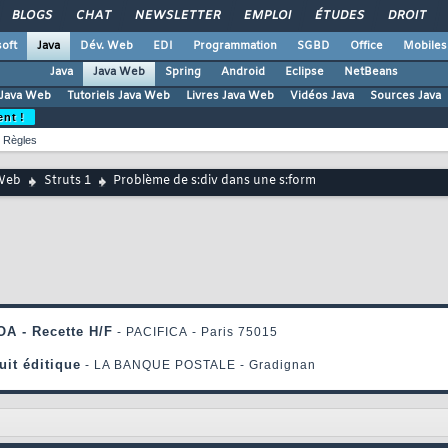
BLOGS
CHAT
NEWSLETTER
EMPLOI
ÉTUDES
DROIT
oft
Java
Dév. Web
EDI
Programmation
SGBD
Office
Mobiles
Java
Java Web
Spring
Android
Eclipse
NetBeans
Java Web
Tutoriels Java Web
Livres Java Web
Vidéos Java
Sources Java
ent !
Règles
Web
Struts 1
Problème de s:div dans une s:form