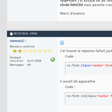
</td></tr>
. j’ai essayé de les r
<link 
19
struts-html.tld
mais pareille c’es
20
<!-- C
21
Merci d’avance.
<link 
22
<link 
23
<link 
24
<l
25
26
<!-- J
27
08/10/2016,
19h06
<!--[i
28
romson2
<scrip
29
30
Membre confirmé
<!-- H
31
J’ai trouvé la réponse fallait ju
<!--[i
32
	      <sc
33
Code :
Étudiant
	      <sc
34
Inscrit en
Avril 2008
	    <![end
35
Messages
68
<s:form 
class
=
"navbar-for
</head>
36
37
<body>
38
39
il aurait dû apparaître
<n
40
41
Code :
42
43
<s:form cssClass=
"navbar-
44
45
46
47