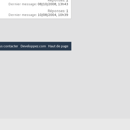
Réponses:
2
Dernier message:
08/10/2008,
13h43
Réponses:
1
Dernier message:
10/08/2004,
10h39
s contacter
Developpez.com
Haut de page