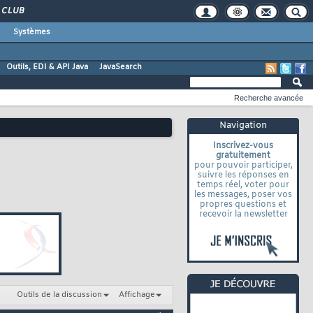
CLUB
Systèmes
Outils, EDI & API Java
JavaSearch
Recherche avancée
Navigation
Inscrivez-vous
gratuitement
pour pouvoir participer,
suivre les réponses en
temps réel, voter pour
les messages, poser vos
propres questions et
recevoir la newsletter
Outils de la discussion
Affichage