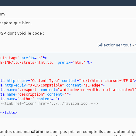
orm
espère que bien.
JSP dont voici le code :
Sélectionner tout
-
ruts-tags"
prefix
=
"s"
%>
EB-INF/tld/struts-html.tld"
prefix
=
"html"
 %>
eta 
http-equiv
=
"Content-Type"
content
=
"text/html; charset=UTF-8"
ta 
http-equiv
=
"X-UA-Compatible"
content
=
"IE=edge"
>
eta 
name
=
"viewport"
content
=
"width=device-width, initial-scale=1
eta 
name
=
"description"
content
=
""
>
eta 
name
=
"author"
content
=
""
>
--<link rel="icon" href="../../favicon.ico">-->
t
</title>
-- Bootstrap core CSS -->
ink 
href
=
"views/css/bootstrap.min.css"
rel
=
"stylesheet"
type
=
"te
sentes dans ma
s:form
ne sont pas pris en compte ils sont automati
-- IE10 viewport hack for Surface/desktop Windows 8 bug -->