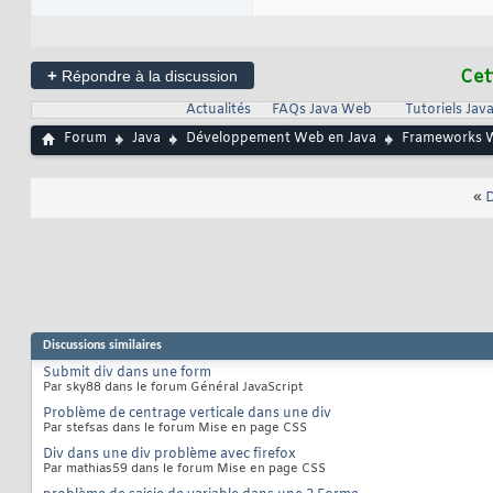
48
49
50
51
52
+
Cet
Répondre à la discussion
53
54
Actualités
FAQs Java Web
Tutoriels Ja
55
56
Forum
Java
Développement Web en Java
Frameworks 
57
58
59
«
D
60
61
62
63
64
</
65
</body>
</htm>
66
Discussions similaires
Submit div dans une form
Par sky88 dans le forum Général JavaScript
Problème de centrage verticale dans une div
Par stefsas dans le forum Mise en page CSS
Div dans une div problème avec firefox
Par mathias59 dans le forum Mise en page CSS