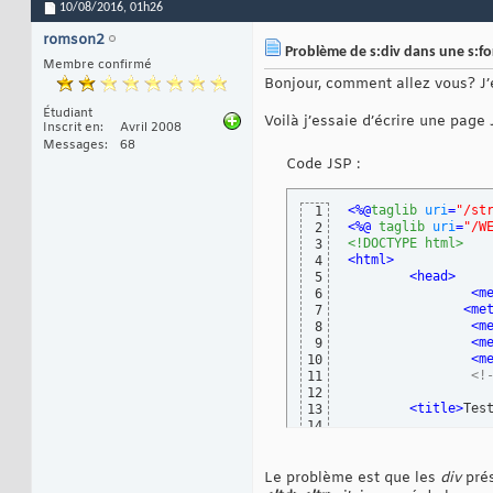
10/08/2016,
01h26
romson2
Problème de s:div dans une s:f
Membre confirmé
Bonjour, comment allez vous? J’
Étudiant
Voilà j’essaie d’écrire une page 
Inscrit en
Avril 2008
Messages
68
Code JSP :
<%@
taglib
uri
=
"/st
1
<%@ 
taglib
uri
=
"/W
2
<!DOCTYPE html>
3
<html>
4
<head>
5
<m
6
<me
7
<m
8
<m
9
<m
10
<!
11
12
<title>
Tes
13
14
<!
15
<l
16
17
Le problème est que les
div
pré
<!
18