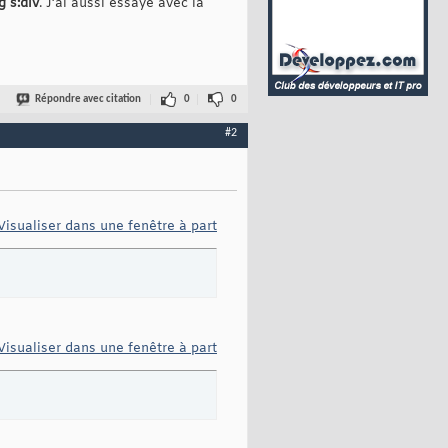
 s:div
. J’ai aussi essayé avec la
t"
type
=
"text/css"
 />
/>
/>
Répondre avec citation
0
0
s"
 />
->
#2
ing.js"></script><![endif]-->
edia queries -->
"></script>
Visualiser dans une fenêtre à part
script>
Visualiser dans une fenêtre à part
 collapsed"
data-toggle
=
"collapse"
data-target
=
"#navbar"
aria-ex
ation
</span>