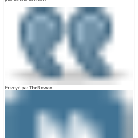
Envoyé par
TheRowan