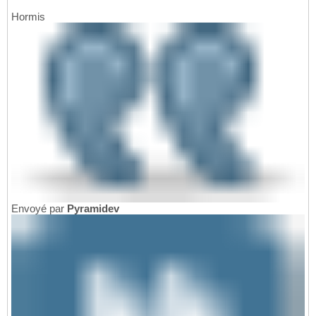
Hormis
Envoyé par
Pyramidev