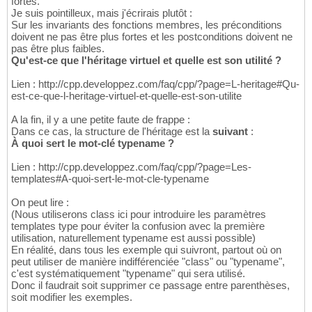
fortes.
Je suis pointilleux, mais j'écrirais plutôt :
Sur les invariants des fonctions membres, les préconditions
doivent ne pas être plus fortes et les postconditions doivent ne
pas être plus faibles.
Qu'est-ce que l'héritage virtuel et quelle est son utilité ?
Lien : http://cpp.developpez.com/faq/cpp/?page=L-heritage#Qu-
est-ce-que-l-heritage-virtuel-et-quelle-est-son-utilite
A la fin, il y a une petite faute de frappe :
Dans ce cas, la structure de l'héritage est la
suivant
:
À quoi sert le mot-clé typename ?
Lien : http://cpp.developpez.com/faq/cpp/?page=Les-
templates#A-quoi-sert-le-mot-cle-typename
On peut lire :
(Nous utiliserons class ici pour introduire les paramètres
templates type pour éviter la confusion avec la première
utilisation, naturellement typename est aussi possible)
En réalité, dans tous les exemple qui suivront, partout où on
peut utiliser de manière indifférenciée "class" ou "typename",
c'est systématiquement "typename" qui sera utilisé.
Donc il faudrait soit supprimer ce passage entre parenthèses,
soit modifier les exemples.