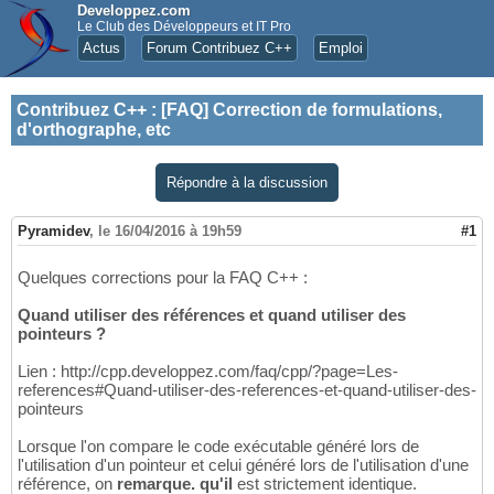
Developpez.com
Le Club des Développeurs et IT Pro
Actus
Forum Contribuez C++
Emploi
Contribuez C++
:
[FAQ] Correction de formulations,
d'orthographe, etc
Répondre à la discussion
Pyramidev
,
le 16/04/2016 à 19h59
#1
Quelques corrections pour la FAQ C++ :
Quand utiliser des références et quand utiliser des
pointeurs ?
Lien : http://cpp.developpez.com/faq/cpp/?page=Les-
references#Quand-utiliser-des-references-et-quand-utiliser-des-
pointeurs
Lorsque l'on compare le code exécutable généré lors de
l'utilisation d'un pointeur et celui généré lors de l'utilisation d'une
référence, on
remarque. qu'il
est strictement identique.