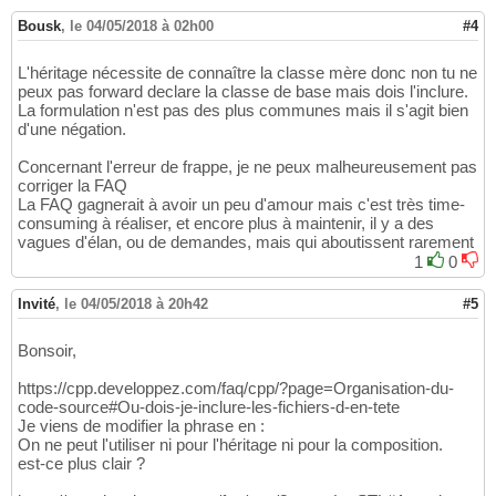
Bousk
,
le 04/05/2018 à 02h00
#4
L'héritage nécessite de connaître la classe mère donc non tu ne
peux pas forward declare la classe de base mais dois l'inclure.
La formulation n'est pas des plus communes mais il s'agit bien
d'une négation.
Concernant l'erreur de frappe, je ne peux malheureusement pas
corriger la FAQ
La FAQ gagnerait à avoir un peu d'amour mais c'est très time-
consuming à réaliser, et encore plus à maintenir, il y a des
vagues d'élan, ou de demandes, mais qui aboutissent rarement
1
0
Invité
,
le 04/05/2018 à 20h42
#5
Bonsoir,
https://cpp.developpez.com/faq/cpp/?page=Organisation-du-
code-source#Ou-dois-je-inclure-les-fichiers-d-en-tete
Je viens de modifier la phrase en :
On ne peut l'utiliser ni pour l'héritage ni pour la composition.
est-ce plus clair ?