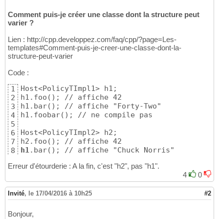
Comment puis-je créer une classe dont la structure peut
varier ?
Lien : http://cpp.developpez.com/faq/cpp/?page=Les-
templates#Comment-puis-je-creer-une-classe-dont-la-
structure-peut-varier
Code :
Host<PolicyTImpl1> h1; 

1
h1.foo(); // affiche 42 

2
h1.bar(); // affiche "Forty-Two" 

3
h1.foobar(); // ne compile pas 

4
5
Host<PolicyTImpl2> h2; 

6
7
h1
8
h1
.foobar(); // affiche "C++"
9
Erreur d'étourderie : A la fin, c'est "h2", pas "h1".
4
0
Invité
,
le 17/04/2016 à 10h25
#2
Bonjour,