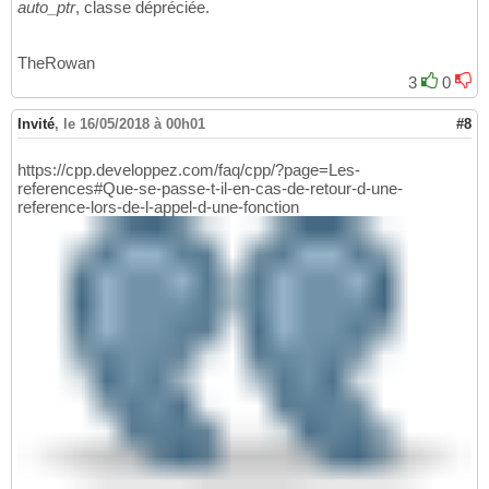
auto_ptr
, classe dépréciée.
TheRowan
3
0
Invité
,
le 16/05/2018 à 00h01
#8
https://cpp.developpez.com/faq/cpp/?page=Les-
references#Que-se-passe-t-il-en-cas-de-retour-d-une-
reference-lors-de-l-appel-d-une-fonction