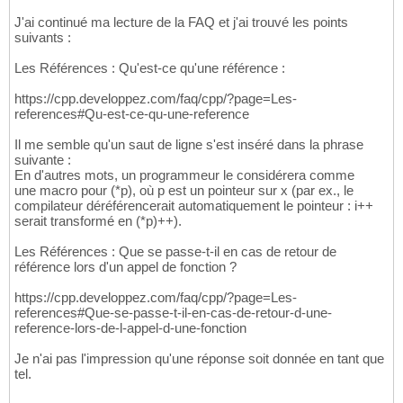
J'ai continué ma lecture de la FAQ et j'ai trouvé les points
suivants :
Les Références : Qu'est-ce qu'une référence :
https://cpp.developpez.com/faq/cpp/?page=Les-
references#Qu-est-ce-qu-une-reference
Il me semble qu'un saut de ligne s'est inséré dans la phrase
suivante :
En d'autres mots, un programmeur le considérera comme
une macro pour (*p), où p est un pointeur sur x (par ex., le
compilateur déréférencerait automatiquement le pointeur : i++
serait transformé en (*p)++).
Les Références : Que se passe-t-il en cas de retour de
référence lors d'un appel de fonction ?
https://cpp.developpez.com/faq/cpp/?page=Les-
references#Que-se-passe-t-il-en-cas-de-retour-d-une-
reference-lors-de-l-appel-d-une-fonction
Je n'ai pas l'impression qu'une réponse soit donnée en tant que
tel.