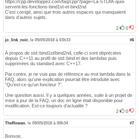
https://cpp.developpez.com/faq/cpp/?page=La-STL#A-quoi-
servent-les-fonctions-bind1st-et-bind2nd
C'est corrigé, ainsi que trois autres espaces qui manquaient
dans d'autres sujets.
2
0
jo_link_noir
,
le 05/05/2018 à 03h33
#6
À propos de std::bind1st/bind2nd, celle-ci sont dépréciées
depuis C++11 au profil de std::bind et des lambdas puis
supprimées du standard avec C++17.
Par contre, je ne vois pas de référence au mot lambda dans la
FAQ, alors qu'une explication pourrait être introduite avec
"Qu'est-ce qu'un foncteur ?".
Une question aussi. Il y a quelques années, suite à un projet de
mise à jour de la FAQ, un doc en ligne était disponible pour
modification. Est-ce toujours d'actualité ?
2
0
TheRowan
,
le 09/05/2018 à 00h34
#7
Bonsoir,