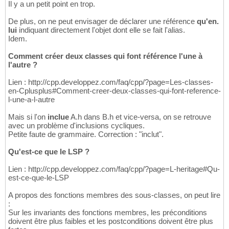
Il y a un petit point en trop.
De plus, on ne peut envisager de déclarer une référence
qu'en.
lui
indiquant directement l'objet dont elle se fait l'alias.
Idem.
Comment créer deux classes qui font référence l'une à
l'autre ?
Lien : http://cpp.developpez.com/faq/cpp/?page=Les-classes-
en-Cplusplus#Comment-creer-deux-classes-qui-font-reference-
l-une-a-l-autre
Mais si l'on
inclue
A.h dans B.h et vice-versa, on se retrouve
avec un problème d'inclusions cycliques.
Petite faute de grammaire. Correction : "inclut".
Qu'est-ce que le LSP ?
Lien : http://cpp.developpez.com/faq/cpp/?page=L-heritage#Qu-
est-ce-que-le-LSP
A propos des fonctions membres des sous-classes, on peut lire
:
Sur les invariants des fonctions membres, les préconditions
doivent être plus faibles et les postconditions doivent être plus