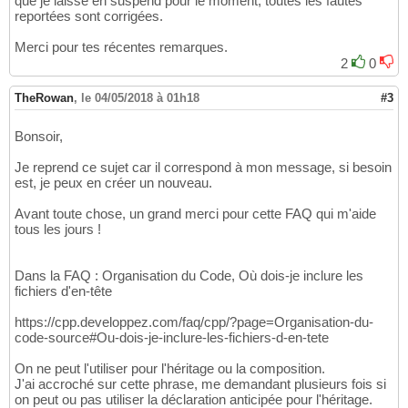
que je laisse en suspend pour le moment, toutes les fautes
reportées sont corrigées.
Merci pour tes récentes remarques.
2
0
TheRowan
,
le 04/05/2018 à 01h18
#3
Bonsoir,
Je reprend ce sujet car il correspond à mon message, si besoin
est, je peux en créer un nouveau.
Avant toute chose, un grand merci pour cette FAQ qui m'aide
tous les jours !
Dans la FAQ : Organisation du Code, Où dois-je inclure les
fichiers d'en-tête
https://cpp.developpez.com/faq/cpp/?page=Organisation-du-
code-source#Ou-dois-je-inclure-les-fichiers-d-en-tete
On ne peut l'utiliser pour l'héritage ou la composition.
J'ai accroché sur cette phrase, me demandant plusieurs fois si
on peut ou pas utiliser la déclaration anticipée pour l'héritage.