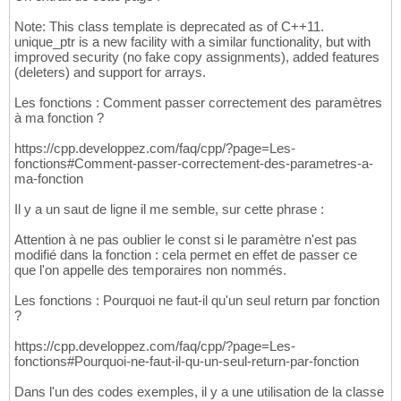
Note: This class template is deprecated as of C++11.
unique_ptr is a new facility with a similar functionality, but with
improved security (no fake copy assignments), added features
(deleters) and support for arrays.
Les fonctions : Comment passer correctement des paramètres
à ma fonction ?
https://cpp.developpez.com/faq/cpp/?page=Les-
fonctions#Comment-passer-correctement-des-parametres-a-
ma-fonction
Il y a un saut de ligne il me semble, sur cette phrase :
Attention à ne pas oublier le const si le paramètre n'est pas
modifié dans la fonction : cela permet en effet de passer ce
que l'on appelle des temporaires non nommés.
Les fonctions : Pourquoi ne faut-il qu'un seul return par fonction
?
https://cpp.developpez.com/faq/cpp/?page=Les-
fonctions#Pourquoi-ne-faut-il-qu-un-seul-return-par-fonction
Dans l'un des codes exemples, il y a une utilisation de la classe