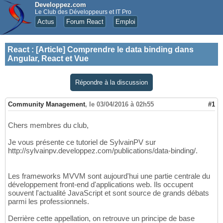
Developpez.com
Le Club des Développeurs et IT Pro
Actus
Forum React
Emploi
React
:
[Article] Comprendre le data binding dans
Angular, React et Vue
Répondre à la discussion
Community Management
,
le 03/04/2016 à 02h55
#1
Chers membres du club,
Je vous présente ce tutoriel de SylvainPV sur
http://sylvainpv.developpez.com/publications/data-binding/.
Les frameworks MVVM sont aujourd'hui une partie centrale du
développement front-end d'applications web. Ils occupent
souvent l'actualité JavaScript et sont source de grands débats
parmi les professionnels.
Derrière cette appellation, on retrouve un principe de base