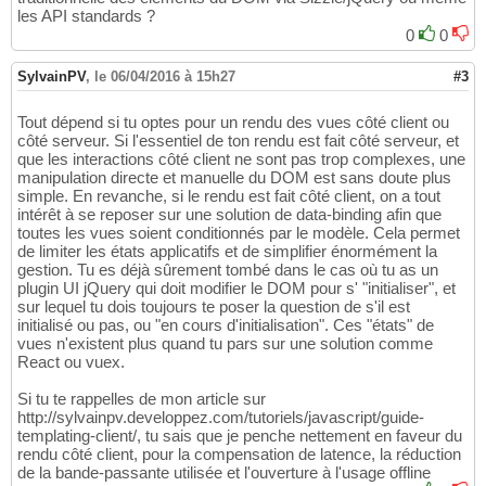
les API standards ?
0
0
SylvainPV
,
le 06/04/2016 à 15h27
#3
Tout dépend si tu optes pour un rendu des vues côté client ou
côté serveur. Si l'essentiel de ton rendu est fait côté serveur, et
que les interactions côté client ne sont pas trop complexes, une
manipulation directe et manuelle du DOM est sans doute plus
simple. En revanche, si le rendu est fait côté client, on a tout
intérêt à se reposer sur une solution de data-binding afin que
toutes les vues soient conditionnés par le modèle. Cela permet
de limiter les états applicatifs et de simplifier énormément la
gestion. Tu es déjà sûrement tombé dans le cas où tu as un
plugin UI jQuery qui doit modifier le DOM pour s' "initialiser", et
sur lequel tu dois toujours te poser la question de s'il est
initialisé ou pas, ou "en cours d'initialisation". Ces "états" de
vues n'existent plus quand tu pars sur une solution comme
React ou vuex.
Si tu te rappelles de mon article sur
http://sylvainpv.developpez.com/tutoriels/javascript/guide-
templating-client/, tu sais que je penche nettement en faveur du
rendu côté client, pour la compensation de latence, la réduction
de la bande-passante utilisée et l'ouverture à l'usage offline