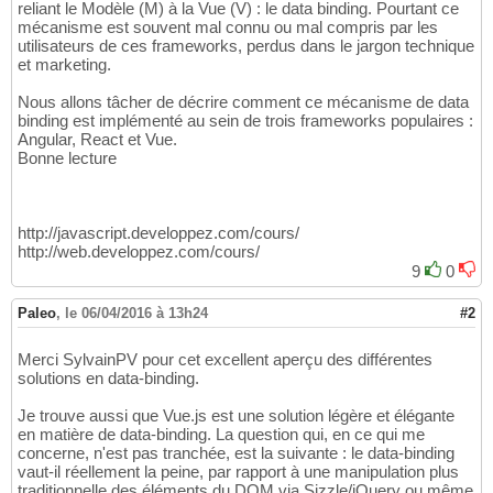
reliant le Modèle (M) à la Vue (V) : le data binding. Pourtant ce
mécanisme est souvent mal connu ou mal compris par les
utilisateurs de ces frameworks, perdus dans le jargon technique
et marketing.
Nous allons tâcher de décrire comment ce mécanisme de data
binding est implémenté au sein de trois frameworks populaires :
Angular, React et Vue.
Bonne lecture
http://javascript.developpez.com/cours/
http://web.developpez.com/cours/
9
0
Paleo
,
le 06/04/2016 à 13h24
#2
Merci SylvainPV pour cet excellent aperçu des différentes
solutions en data-binding.
Je trouve aussi que Vue.js est une solution légère et élégante
en matière de data-binding. La question qui, en ce qui me
concerne, n'est pas tranchée, est la suivante : le data-binding
vaut-il réellement la peine, par rapport à une manipulation plus
traditionnelle des éléments du DOM via Sizzle/jQuery ou même