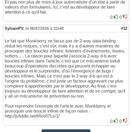
Et pas non plus de mise à jour automatisée d'un état à partir de
valeurs d'un formulaires. Ici, c'est au développeur de faire
attention à ce qu'il fait.
0
0
SylvainPV
,
le 06/07/2016 à 11h40
#12
Le fait que Monkberry ne fasse pas de 2-way data-binding
réduit les risques, c'est sûr, mais il y a d'autres manières de
provoquer des boucles infinies: listeners d'évènements, hooks,
setters... . La raison pour laquelle j'associe 2-way d-b avec
boucles infinies dans l'article, c'est que ce mécanisme induit
beaucoup d'opérations discrètes qui peuvent échapper au
développeur et le surprendre, d'où l'émergence de bugs /
boucles infinies. Mais ce n'est pas le 2-way d-b qui est à
l'origine du problème, c'est juste un facteur aggravant car plus
complexe à appréhender par le développeur. Au final, c'est
toujours au développeur de faire attention et de se corriger, qu'il
y ait un mécanisme de prévention ou non.
Pour reprendre l'exemple de l'article avec Monkberry et
provoquer une boucle infinie de façon naïve :
http://jsfiddle.net/65re07Ls/1/
0
0