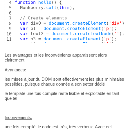
function
hello
(
)
{
4
  Monkberry.
call
(
this
)
;

5
6
// Create elements
7
var
 div0 = 
document
.
createElement
(
'div'
)
;

8
var
 p1 = 
document
.
createElement
(
'p'
)
;

9
var
 text2 = 
document
.
createTextNode
(
''
)
;

10
var
 p3 = 
document
.
createElement
(
'p'
)
;

11
var
 i4 = 
document
.
createElement
(
'i'
)
;

12
13
// Construct dom
14
Les avantages et les inconvénients apparaissent alors
  p1.
appendChild
(
document
.
createTextNode
(
" H
clairement:
15
  p1.
appendChild
(
text2
)
;

16
Avantages:
  p1.
appendChild
(
document
.
createTextNode
(
"! 
17
  i4.
appendChild
(
document
.
createTextNode
(
"al
18
les mises à jour du DOM sont effectivement les plus minimales
  p3.
appendChild
(
document
.
createTextNode
(
"Mo
19
possibles, puisque chaque donnée a son setter dédié
  p3.
appendChild
(
i4
)
;

20
  p3.
appendChild
(
document
.
createTextNode
(
" a
21
le template une fois compilé reste lisible et exploitable en tant
  div0.
appendChild
(
p1
)
;

22
que tel
  div0.
appendChild
(
p3
)
;

23
24
// Update functions
25
this
.__update__ = 
{
Inconvénients:
26
name
: 
function
(
name
)
{
27
une fois compilé, le code est très, très verbeux. Avec cet
      text2.textContent = 
name
;

28