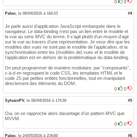
0
0
Paleo
,
le 06/04/2016 à 16h33
#4
Je parle aussi d'application JavaScript embarquée dans le
navigateur. Le data-binding n'est pas un lien entre le modèle et
la vue au sens MVC du terme. Il s'agit plutôt d'un moyen d'agir
sur la vue au travers d'une représentation. Je veux dire que les
modèles des vues ne sont pas le modèle de l'application, et la
synchronisation entre les (modèles de) vues et le modèle de
l'application est en dehors de la problématique du data-binding.
On peut programmer de manière modulaire, par "composants",
c-à-d en regroupant le code CSS, les templates HTML et le
code JS par petites entités fonctionnelles, tout en manipulant
directement des éléments du DOM.
0
0
SylvainPV
,
le 06/04/2016 à 17h30
#5
Oui, on se rapproche alors davantage d'un pattern MVC que
MVVM.
0
0
Paleo
,
le 24/05/2016 à 23h00
#6