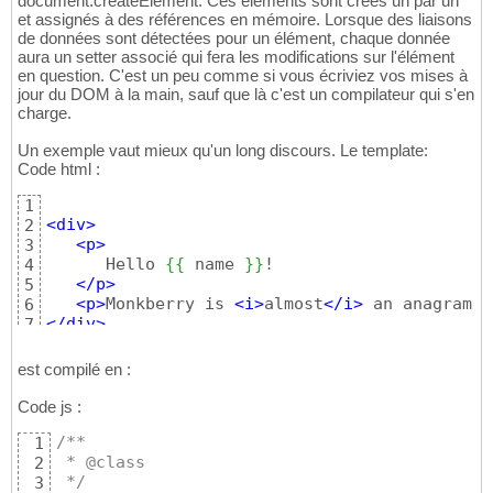
document.createElement. Ces éléments sont créés un par un
et assignés à des références en mémoire. Lorsque des liaisons
de données sont détectées pour un élément, chaque donnée
aura un setter associé qui fera les modifications sur l'élément
en question. C'est un peu comme si vous écriviez vos mises à
jour du DOM à la main, sauf que là c'est un compilateur qui s'en
charge.
Un exemple vaut mieux qu'un long discours. Le template:
Code html :
1
<
div
>
2
<
p
>
3
      Hello 
{
{
 name 
}
}
!

4
</
p
>
5
<
p
>
Monkberry is 
<
i
>
almost
</
i
>
 an anagram o
6
</
div
>
7
est compilé en :
Code js :
/**
1
 * @class
2
 */
3