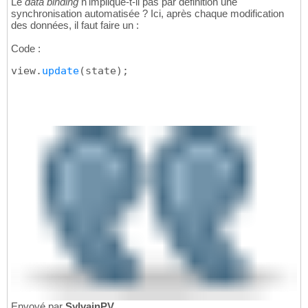
Le
data binding
n'implique-t-il pas par définition une
synchronisation automatisée ? Ici, après chaque modification
des données, il faut faire un :
Code :
view.
update
(
state
)
;
Envoyé par
SylvainPV