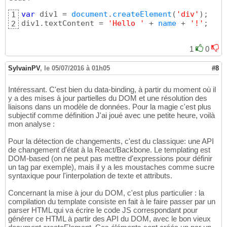
var
 div1 = 
document
.
createElement
(
'div'
)
;

1
div1.textContent = 
'Hello '
 + 
name
 + 
'!'
;
2
1
0
SylvainPV
,
le 05/07/2016 à 01h05
#8
Intéressant. C'est bien du data-binding, à partir du moment où il
y a des mises à jour partielles du DOM et une résolution des
liaisons dans un modèle de données. Pour la magie c'est plus
subjectif comme définition J'ai joué avec une petite heure, voilà
mon analyse :
Pour la détection de changements, c'est du classique: une API
de changement d'état à la React/Backbone. Le templating est
DOM-based (on ne peut pas mettre d'expressions pour définir
un tag par exemple), mais il y a les moustaches comme sucre
syntaxique pour l'interpolation de texte et attributs.
Concernant la mise à jour du DOM, c'est plus particulier : la
compilation du template consiste en fait à le faire passer par un
parser HTML qui va écrire le code JS correspondant pour
générer ce HTML à partir des API du DOM, avec le bon vieux