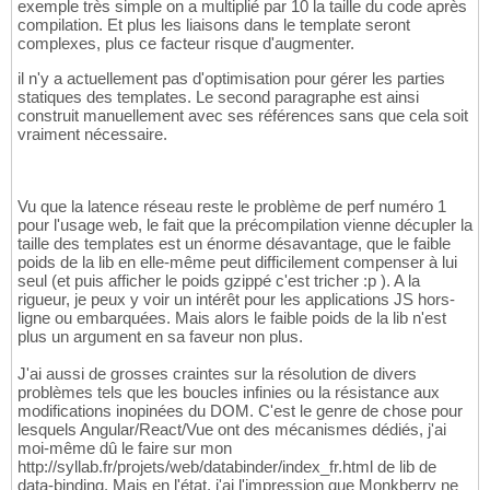
exemple très simple on a multiplié par 10 la taille du code après
}
29
compilation. Et plus les liaisons dans le template seront
}
;

30
complexes, plus ce facteur risque d'augmenter.
31
// Set root nodes
32
il n'y a actuellement pas d'optimisation pour gérer les parties
this
.nodes = 
[
div0
]
33
statiques des templates. Le second paragraphe est ainsi
}
34
construit manuellement avec ses références sans que cela soit
hello.
prototype
 = 
Object
.
create
(
Monkberry.
pr
35
vraiment nécessaire.
hello.
prototype
.
constructor
 = hello;

36
hello.pool = 
[
]
;

37
hello.
prototype
.update = 
function
(
__data__
)
38
Vu que la latence réseau reste le problème de perf numéro 1
if
(
__data__.
name
 !== 
undefined
)
{
39
pour l'usage web, le fait que la précompilation vienne décupler la
this
.__update__.
name
(
__data__.
name
)
;

40
taille des templates est un énorme désavantage, que le faible
}
41
poids de la lib en elle-même peut difficilement compenser à lui
}
;

42
seul (et puis afficher le poids gzippé c'est tricher :p ). A la
43
rigueur, je peux y voir un intérêt pour les applications JS hors-
window
44
ligne ou embarquées. Mais alors le faible poids de la lib n'est
//# sourceMappingURL=view.js.map
45
plus un argument en sa faveur non plus.
J'ai aussi de grosses craintes sur la résolution de divers
problèmes tels que les boucles infinies ou la résistance aux
modifications inopinées du DOM. C'est le genre de chose pour
lesquels Angular/React/Vue ont des mécanismes dédiés, j'ai
moi-même dû le faire sur mon
http://syllab.fr/projets/web/databinder/index_fr.html de lib de
data-binding. Mais en l'état, j'ai l'impression que Monkberry ne