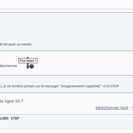
e tel quel, ca merde.
indevienne
ns, je ne tombes jamais sur le message "enregistrement supprimé", ni le STOP
la ligne 55 ?
Sélectionner tout
-
ALORS
STOP