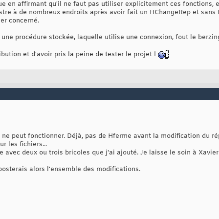
e en affirmant qu'il ne faut pas utiliser explicitement ces fonctions,
istre à de nombreux endroits après avoir fait un HChangeRep et sans H
ier concerné.
 à une procédure stockée, laquelle utilise une connexion, fout le ber
bution et d'avoir pris la peine de tester le projet !
t ne peut fonctionner. Déjà, pas de Hferme avant la modification du rép
 les fichiers...
 avec deux ou trois bricoles que j'ai ajouté. Je laisse le soin à Xavier
s posterais alors l'ensemble des modifications.