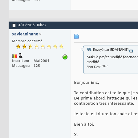
31/03/2016,
10h23
xavier.ninane
Membre confirmé
Envoyé par
EDM-TAHITI
Mais le projet modifié fonctionne
Inscrit en
Mai 2004
modifié.
Messages
125
Bon Dev!!!!!!
Bonjour Eric,
Ta contribution est telle que je
De prime abord, l'attaque qui es
contribution très intéressante.
Je teste et triture ton code et 
Bien à toi.
X.