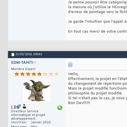
Je pense pouvoir être catégoriqu
la mesure où j'utilise le HEnreg
d'erreur de pointage vers le fich
Je garde l'intuition que l'appel
En tout cas merci de votre contri
31/03/2016,
09h43
EDM-TAHITI
Membre Expert
Hello,
Effectivement, le projet en l'éta
du changement de répertoire pour
Mais le projet modifié fonctionne
philosophie du projet modifié.
Si tel n'était pas le cas, je vou
Bon Dev!!!!!!
Directeur Service
informatique et projet
développement
Inscrit en
Janvier 2010
Messages
994