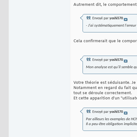
Autrement dit, le comportement 
Envoyé par
yoshi570
- J'ai systématiquement l'erreu
Cela confirmerait que le comport
Envoyé par
yoshi570
Mon analyse est qu'il semble qu
Votre théorie est séduisante. Je
Notamment en regard du fait que 
tout se déroule correctement.
Et cette apparition d'un "utilisa
Envoyé par
yoshi570
Par ailleurs les exemples de H
Il a peu-être obligation implici