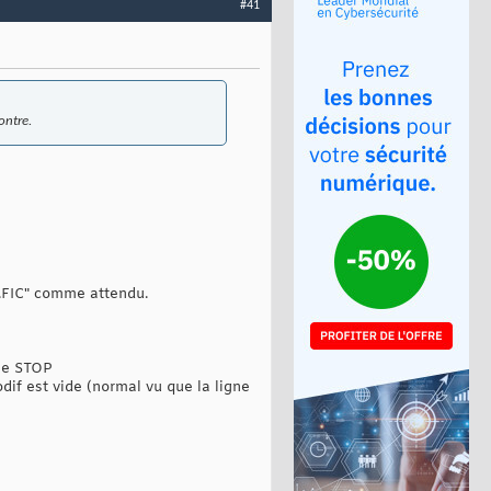
#41
ontre.
t.FIC" comme attendu.
 le STOP
dif est vide (normal vu que la ligne