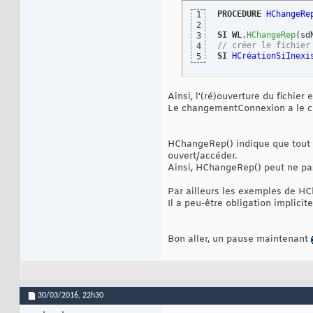
PROCEDURE
HChangeRe
1
2
SI
WL
.
HChangeRep
(
sd
3
// créer le fichier
4
SI
HCréationSiInexi
5
Ainsi, l'(ré)ouverture du fichier
Le changementConnexion a le che
HChangeRep() indique que tout ce
ouvert/accéder.
Ainsi, HChangeRep() peut ne pas 
Par ailleurs les exemples de HC
Il a peu-être obligation implicit
Bon aller, un pause maintenant
30/03/2016,
22h30