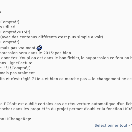
n
\Compta\")
s utilisé
\Compta\2015\")
(avec des contenus différents c'est plus simple a voir)
\Compta\")
, mais pas vraiment
suppression sera dans le 2015: pas bien
e données: Youpi on est dans le bon fichier, la suppression ce fera on 
dans LigneFacture
 ".\1\Compta\")
 mais pas vraiment
s et c'est réglé ? Heu, et bien ca marche pas ... le changement ne ce f
e PCSoft est oublié certains cas de réouverture automatique d'un fich
cher dans les propriétés du projet permet d'oublier la fonction HCré
ction HChangeRep:
Sélectionner tout
-