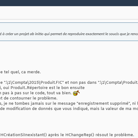
 à créer un projet ab initio qui permet de reproduire exactement le soucis que je renc
e tel quel, ca merde.
 de ".\1\Compta\2015\Produit.FIC" et non pas dans ".\1\Compta\Produi
, oui Produit..Répertoire est le bon ensuite
en pas à pas sur le code, tout va bien.
t de contourner le problème.
ns, je ne tombes jamais sur le message "enregistrement supprimé", ni
 de modification de donnés que vous indiqué, mais la valeur de ma mo
HCréationSiInexistant() après le HChangeRep() résout le problème.