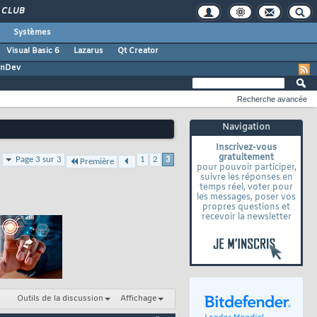
CLUB
Systèmes
Visual Basic 6
Lazarus
Qt Creator
inDev
Recherche avancée
Navigation
Inscrivez-vous
gratuitement
Page 3 sur 3
1
2
3
Première
pour pouvoir participer,
suivre les réponses en
temps réel, voter pour
les messages, poser vos
propres questions et
recevoir la newsletter
Outils de la discussion
Affichage