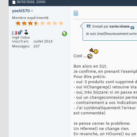
30/03/2016,
21h50
yoshi570
Membre expérimenté
Envoyé par
xavier.ninane
Je suis (mal)heureusement arrivé
Ingé Indus
Inscrit en
Juillet 2014
Messages
107
Cool ...
Bon alors en 51t.
Je confirme, en prenant l'exempl
Pour être précis:
- oui: 3 produits sont supprimé
- oui HChangerep() retourne Vrai
- oui, très bizzare: si on passe 
- oui un changeconnexion perme
- contrairement a vos indicatio
- J'ai systématiquement l'erreur
est commentée)
Je pense cerner le problème:
Un Hferme() ne change rien.
En revanche, un HOuvre() ou un 