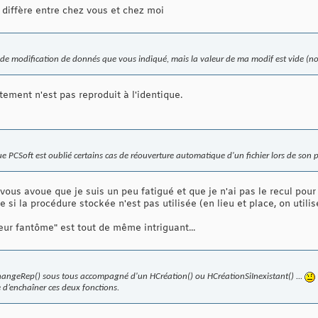
diffère entre chez vous et chez moi
r de modification de donnés que vous indiqué, mais la valeur de ma modif est vide (n
ement n'est pas reproduit à l'identique.
e PCSoft est oublié certains cas de réouverture automatique d'un fichier lors de son p
 vous avoue que je suis un peu fatigué et que je n'ai pas le recul pour
si la procédure stockée n'est pas utilisée (en lieu et place, on utili
teur fantôme" est tout de même intriguant...
ChangeRep() sous tous accompagné d'un HCréation() ou HCréationSiInexistant() ...
te d’enchaîner ces deux fonctions.