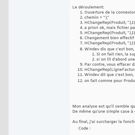
Le déroulement:
Ouverture de la connexio
chemin = ".\"
HChangeRep(Produit, ".\1
a priori ok, mais fichier pa
HChangeRep(Produit, ".\1
Changement bien effectif 
HChangeRep(Produit, ".\1
Windev dis que c'est bon
Si on fait rien, la 
si on lit d'abord un
Par contre, vous effacer 
HChangeRep(LigneFacture,
Windev dit que c'est bon,
on fait comme pour Produit
Mon analyse est qu'il semble qu
De même qu'une simple case à co
Au final, j'ai surcharger la fon
Code :