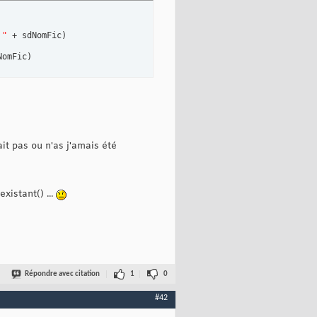
 "
 + sdNomFic
)
NomFic
)
it pas ou n'as j'amais été
istant() ...
Répondre avec citation
1
0
#42