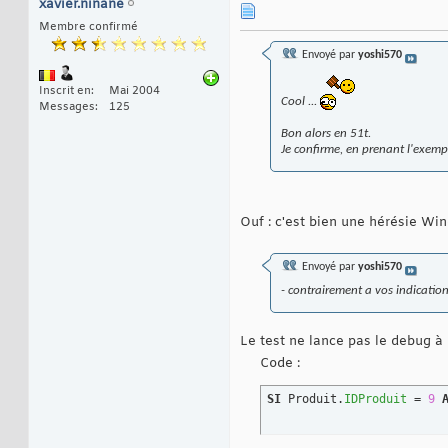
xavier.ninane
Membre confirmé
Envoyé par
yoshi570
Inscrit en
Mai 2004
Cool ...
Messages
125
Bon alors en 51t.
Je confirme, en prenant l'exempl
Ouf : c'est bien une hérésie W
Envoyé par
yoshi570
- contrairement a vos indicatio
Le test ne lance pas le debug à 
Code :
SI
 Produit.
IDProduit
 = 
9