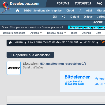
FORUMS
TUTORIELS
FAQ
DI/DSI Solutions d'entreprise
Cloud
IA
ALM
Micros
EDI
4D
Delphi
Eclipse
JetBr
ACCUEIL
Vous n'êtes pas encore inscrit sur Developpez.com ?
Inscrivez-vous gratuitem
Derniers messages
Actions
Réseau social
Blogs
Agenda
Chat
Forum
Environnements de développement
WinDev
[W
+
Répondre à la discussion
Discussion :
HChangeRep non respecté en C/S
Sujet :
WinDev