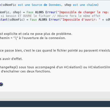
p
(
sdNomFic 
est
une
Source
de
Données
, sRep 
est
une
chaîne
)
NomFic, sRep
)
 = 
Faux
ALORS
Erreur
(
"Impossible de changer le rep:
 si besoin ET OUVRE le fichier // HOuvre fera le même effet
stant
(
sdNomFic
)
 = 
Faux
ALORS
Erreur
(
"Impossible d'ouvrir: "
 + sd
 est explicite et cela ne pose plus de problème.
min = ".\" à l'ouverture de la connexion.
 passe bien, c'est le cas quand le fichier pointé au paravent n'exista
avoir d'effet.
hangeRep() sous tous accompagné d'un HCréation() ou HCréationSiInex
e d’enchaîner ces deux fonctions.