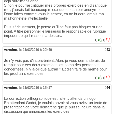
déjà surdimensionné.
Sinon je pourrai critiquer mes propres exercices en disant que
moi, j'aurais fait beaucoup mieux que cet auteur anonyme.
Donc faites comme vous le sentez, ça ne bridera jamais ma
malhonnêteté intellectuelle
Plus sérieusement, je pense qu'il ne faut pas bloquer sur ce
point. A titre personnel je laisserais le responsable de rubrique
imposer ce qu'il ressent la-dessus.
0
0
vermine
,
le 21/03/2016 à 20h49
#43
Je n'y vois pas d'inconvénient. Alors je vous demanderais de
remplir pour ces deux exercices les noms des personnes
concernées. N'y a-t-il que autran ? Et d'en faire de même pour
les prochains exercices.
0
0
vermine
,
le 21/03/2016 à 22h17
#44
La correction orthographique est faite. J'attends un logo.
En attendant Godot, je voulais savoir si vous aviez un texte de
présentation de votre démarche que je puisse inclure dans la
discussion qui annoncera les exercices.