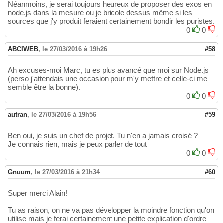
Néanmoins, je serai toujours heureux de proposer des exos en
node.js dans la mesure ou je bricole dessus même si les
sources que j'y produit feraient certainement bondir les puristes.
0
0
ABCIWEB
,
le 27/03/2016 à 19h26
#58
Ah excuses-moi Marc, tu es plus avancé que moi sur Node.js
(perso j'attendais une occasion pour m'y mettre et celle-ci me
semble être la bonne).
0
0
autran
,
le 27/03/2016 à 19h56
#59
Ben oui, je suis un chef de projet. Tu n'en a jamais croisé ?
Je connais rien, mais je peux parler de tout
0
0
Gnuum
,
le 27/03/2016 à 21h34
#60
Super merci Alain!
Tu as raison, on ne va pas développer la moindre fonction qu'on
utilise mais je ferai certainement une petite explication d'ordre