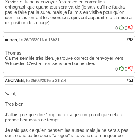
Xavier, si tu peux envoyer l'exercice en correction
orthographique quand tout sera validé (je sais qu'il ne faudra
pas le faire par la suite, mais je l'ai mis en visible pour qu'on
identifie facilement les exercices qui vont apparaître à la mise à
disposition de la page).
0
0
autran
,
le 26/03/2016 à 18h21
#52
Thomas,
Ça me semble très bien, je trouve correct de renvoyer vers
Wikipédia. C'est à mon sens une bonne idée.
0
0
ABCIWEB
,
le 26/03/2016 à 21h14
#53
Salut,
Très bien
J'allais presque dire "trop bien" car je comprend que cela te
prenne beaucoup de temps.
Je sais pas ce qu'en pensent les autres mais je ne serais pas
contre une partie cours "allégée" si tu venais à manquer de