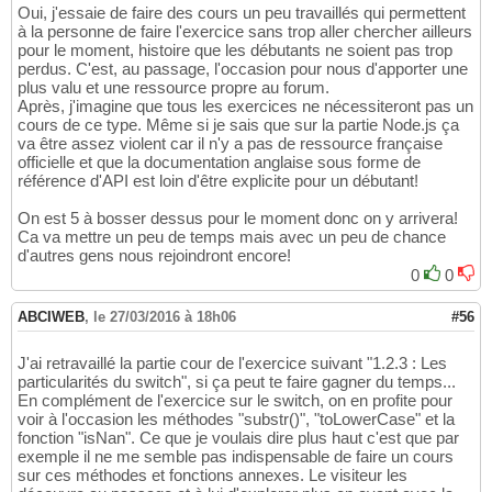
Oui, j'essaie de faire des cours un peu travaillés qui permettent
à la personne de faire l'exercice sans trop aller chercher ailleurs
pour le moment, histoire que les débutants ne soient pas trop
perdus. C'est, au passage, l'occasion pour nous d'apporter une
plus valu et une ressource propre au forum.
Après, j'imagine que tous les exercices ne nécessiteront pas un
cours de ce type. Même si je sais que sur la partie Node.js ça
va être assez violent car il n'y a pas de ressource française
officielle et que la documentation anglaise sous forme de
référence d'API est loin d'être explicite pour un débutant!
On est 5 à bosser dessus pour le moment donc on y arrivera!
Ca va mettre un peu de temps mais avec un peu de chance
d'autres gens nous rejoindront encore!
0
0
ABCIWEB
,
le 27/03/2016 à 18h06
#56
J'ai retravaillé la partie cour de l'exercice suivant "1.2.3 : Les
particularités du switch", si ça peut te faire gagner du temps...
En complément de l'exercice sur le switch, on en profite pour
voir à l'occasion les méthodes "substr()", "toLowerCase" et la
fonction "isNan". Ce que je voulais dire plus haut c'est que par
exemple il ne me semble pas indispensable de faire un cours
sur ces méthodes et fonctions annexes. Le visiteur les