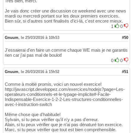
Très bien, merci.
Je vais donc créer une discussion ce weekend avec une news
mardi ou mercredi portant sur les deux premiers exercices.
Bien sûr, si d'autres sont finalisés d'ici-là, c'est encore mieux.
1
0
Gnuum
,
le 25/03/2016 à 10h53
#50
J'essaierai d'en faire un comme chaque WE mais je ne garantis
rien car j'ai pas mal de boulot!
0
0
Gnuum
,
le 26/03/2016 à 15h52
#51
Comme à moitié promis, voici un nouvel exercice!
http://javascript.developpez.com/exercices/nodejs?page=Les-
operateurs-conditionnels-et-le-typage-implicite#-Facile-
Indispensable-Exercice-1-2-2-Les-structures-conditionnelles-
avec-l-instruction-switch
Même chose que d'habitude!
Sylvain, si tu peux vérifier qu'il n'y a pas d'erreur.
Alain, si tu peux vérifier que je n'ai pas dénaturé ton exercice.
Marc, si tu peux vérifier que tout est bien compréhensible.