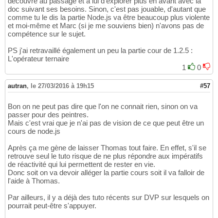
découvre au passage et à lui d'explorer plus en avant avec la
doc suivant ses besoins. Sinon, c'est pas jouable, d'autant que
comme tu le dis la partie Node.js va être beaucoup plus violente
et moi-même et Marc (si je me souviens bien) n'avons pas de
compétence sur le sujet.
PS j'ai retravaillé également un peu la partie cour de 1.2.5 :
L'opérateur ternaire
1
0
autran
,
le 27/03/2016 à 19h15
#57
Bon on ne peut pas dire que l'on ne connait rien, sinon on va
passer pour des peintres.
Mais c'est vrai que je n'ai pas de vision de ce que peut être un
cours de node.js
Après ça me gène de laisser Thomas tout faire. En effet, s'il se
retrouve seul le tuto risque de ne plus répondre aux impératifs
de réactivité qui lui permettent de rester en vie.
Donc soit on va devoir alléger la partie cours soit il va falloir de
l'aide à Thomas.
Par ailleurs, il y a déjà des tuto récents sur DVP sur lesquels on
pourrait peut-être s'appuyer.