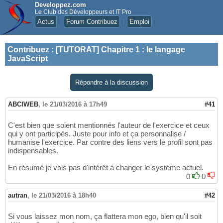
Developpez.com
Le Club des Développeurs et IT Pro
Actus
Forum Contribuez
Emploi
Contribuez
:
[TUTORAT] Chapitre 1 : le langage
JavaScript
Répondre à la discussion
ABCIWEB
,
le 21/03/2016 à 17h49
#41
C'est bien que soient mentionnés l'auteur de l'exercice et ceux
qui y ont participés. Juste pour info et ça personnalise /
humanise l'exercice. Par contre des liens vers le profil sont pas
indispensables.
En résumé je vois pas d'intérêt á changer le système actuel.
0
0
autran
,
le 21/03/2016 à 18h40
#42
Si vous laissez mon nom, ça flattera mon ego, bien qu'il soit