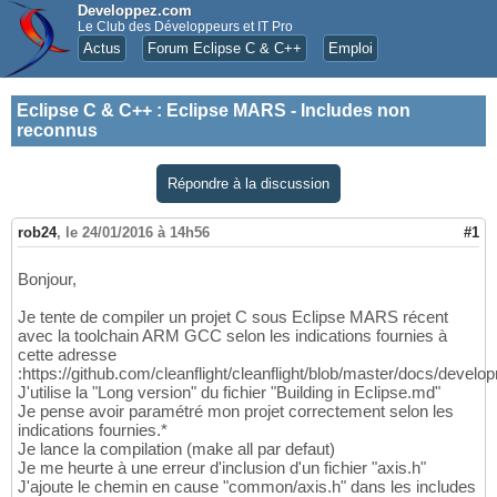
Developpez.com
Le Club des Développeurs et IT Pro
Actus
Forum Eclipse C & C++
Emploi
Eclipse C & C++
:
Eclipse MARS - Includes non
reconnus
Répondre à la discussion
rob24
,
le 24/01/2016 à 14h56
#1
Bonjour,
Je tente de compiler un projet C sous Eclipse MARS récent
avec la toolchain ARM GCC selon les indications fournies à
cette adresse
:https://github.com/cleanflight/cleanflight/blob/master/docs/dev
J'utilise la "Long version" du fichier "Building in Eclipse.md"
Je pense avoir paramétré mon projet correctement selon les
indications fournies.*
Je lance la compilation (make all par defaut)
Je me heurte à une erreur d'inclusion d'un fichier "axis.h"
J'ajoute le chemin en cause "common/axis.h" dans les includes