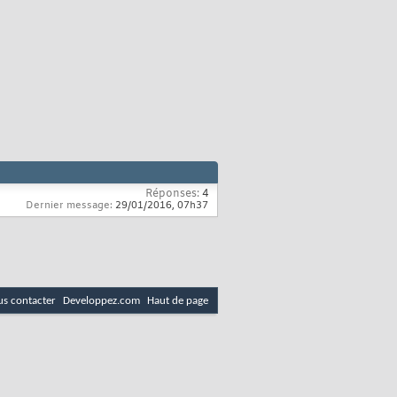
Réponses:
4
Dernier message:
29/01/2016,
07h37
s contacter
Developpez.com
Haut de page