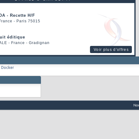
OA - Recette H/F
 France - Paris 75015
uit éditique
ALE
- France - Gradignan
Voir plus d'offres
t Docker
Nou