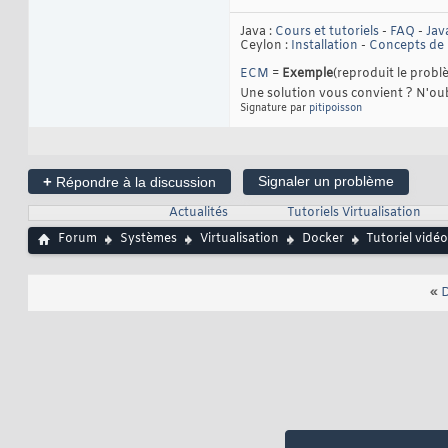
Java :
Cours et tutoriels
-
FAQ
-
Jav
Ceylon :
Installation
-
Concepts de
ECM
=
Exemple
(reproduit le prob
Une solution vous convient ? N'oub
Signature par
pitipoisson
+
Signaler un problème
Répondre à la discussion
Actualités
Tutoriels Virtualisation
Forum
Systèmes
Virtualisation
Docker
Tutoriel vidé
«
D