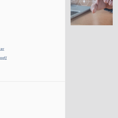
ker
Loof/