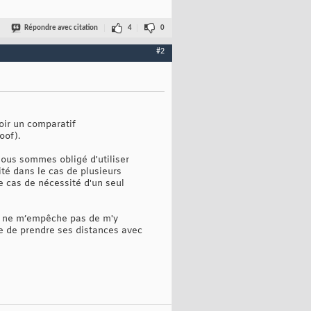
Répondre avec citation
4
0
#2
voir un comparatif
oof).
 nous sommes obligé d'utiliser
ité dans le cas de plusieurs
e cas de nécessité d'un seul
ui ne m’empêche pas de m'y
re de prendre ses distances avec