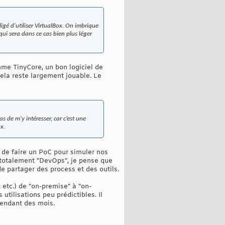
ligé d'utiliser VirtualBox. On imbrique
qui sera dans ce cas bien plus léger
me TinyCore, un bon logiciel de
cela reste largement jouable. Le
 de m'y intéresser, car c’est une
x.
s de faire un PoC pour simuler nos
e totalement "DevOps", je pense que
e partager des process et des outils.
etc.) de "on-premise" à "on-
tilisations peu prédictibles. Il
 pendant des mois.