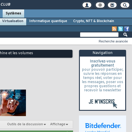
CLUB
Systèmes
Virtualisation
Informatique quantique
Crypto, NFT & Blockchain
Recherche avancée
Navigation
hine et les volumes
Inscrivez-vous
gratuitement
pour pouvoir participer,
suivre les réponses en
temps réel, voter pour
les messages, poser vos
propres questions et
recevoir la newsletter
Outils de la discussion
Affichage