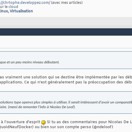
://chrtophe.developpez.com/
(avec mes articles)
sur le
cloud
Linux
,
Virtualisation
ique et un peu moins niveau débutant.
s vraiment une solution qui se destine être implémentée par les débu
pplications. Ce qui n'est généralement pas la préoccupation des déb
olutions type openvz plus simples à utiliser, il serait intéressant d'avoir un compara
ire. (merci de remonter l'info à Nicolas De Loof).
 à l'ouverture d'esprit
Si tu as des commentaires pour Nicolas De Lo
QuoidNeufDocker) ou bien sur son compte perso (@ndeloof)