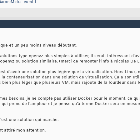
/Baron:Micka=euml=l
que et un peu moins niveau débutant.
olutions type openvz plus simples à utiliser, il serait intéressant d'a
penvz ou solution similaire. (merci de remonter l'info à Nicolas De L
est d'avoir une solution plus légère que la virtualisation. Hors Linux,
la conteneurisation dans une solution de virtualisation. Ça a son util
 bien plus léger que plusieurs VM, mais rajoute de la lourdeur dans l
 mes besoins, je ne compte pas utiliser Docker pour le moment, ce q
ion qui prend de l'ampleur et je pense qu'à terme Docker sera en mesu
'est une solution qui marche.
 attiré mon attention.