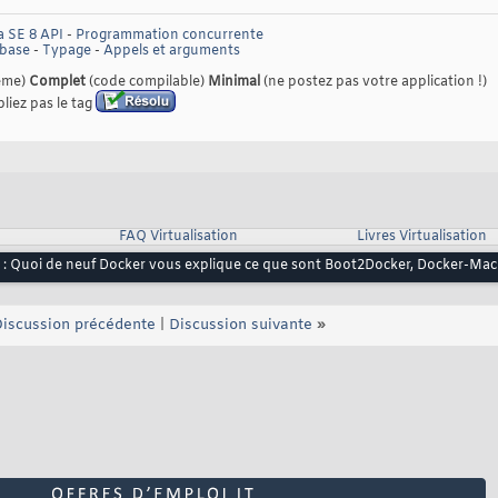
a SE 8 API
-
Programmation concurrente
 base
-
Typage
-
Appels et arguments
lème)
Complet
(code compilable)
Minimal
(ne postez pas votre application !)
liez pas le tag
FAQ Virtualisation
Livres Virtualisation
o : Quoi de neuf Docker vous explique ce que sont Boot2Docker, Docker-Mac
iscussion précédente
|
Discussion suivante
»