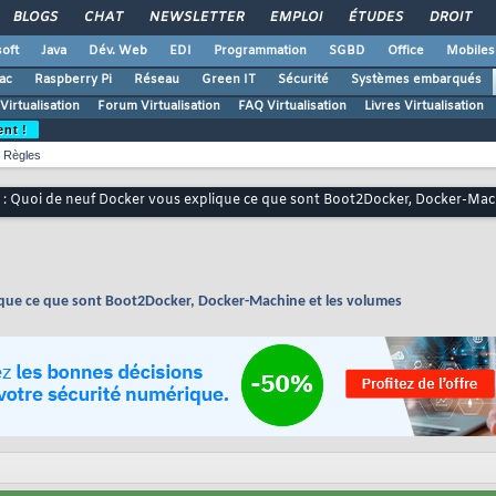
BLOGS
CHAT
NEWSLETTER
EMPLOI
ÉTUDES
DROIT
oft
Java
Dév. Web
EDI
Programmation
SGBD
Office
Mobiles
ac
Raspberry Pi
Réseau
Green IT
Sécurité
Systèmes embarqués
Virtualisation
Forum Virtualisation
FAQ Virtualisation
Livres Virtualisation
ent !
Règles
o : Quoi de neuf Docker vous explique ce que sont Boot2Docker, Docker-Mac
lique ce que sont Boot2Docker, Docker-Machine et les volumes