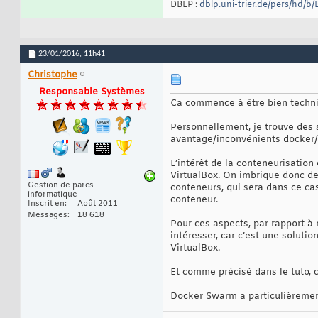
DBLP :
dblp.uni-trier.de/pers/hd/b
23/01/2016,
11h41
Christophe
Responsable Systèmes
Ca commence à être bien techni
Personnellement, je trouve des s
avantage/inconvénients docker/o
L’intérêt de la conteneurisation 
VirtualBox. On imbrique donc de 
Gestion de parcs
conteneurs, qui sera dans ce cas
informatique
conteneur.
Inscrit en
Août 2011
Messages
18 618
Pour ces aspects, par rapport à
intéresser, car c’est une solut
VirtualBox.
Et comme précisé dans le tuto, c
Docker Swarm a particulièrement