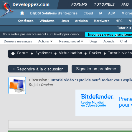
FORUMS
TUTORIELS
FAQ
DI/DSI Solutions d'entreprise
Cloud
IA
ALM
Micros
Systèmes
Windows
Linux
Arduino
Hardware
HPC
M
Tutoriels 
Vous n'êtes pas encore inscrit sur Developpez.com ?
Inscrivez-vous gratuitem
Derniers messages
Actions
Réseau social
Blogs
Agenda
Chat
Forum
Systèmes
Virtualisation
Docker
Tutoriel vidé
+
Signaler un problème
Répondre à la discussion
Discussion :
Tutoriel vidéo : Quoi de neuf Docker vous exp
Sujet :
Docker