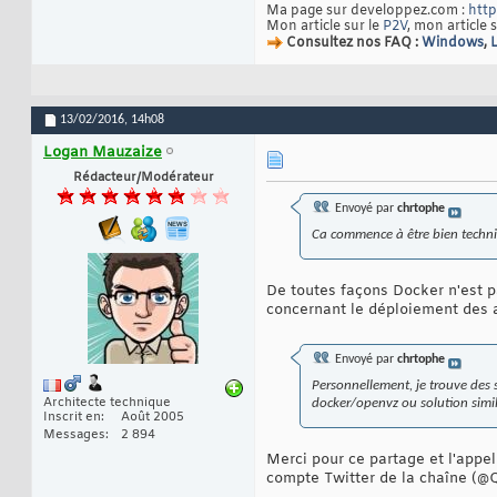
Ma page sur developpez.com :
http
Mon article sur le
P2V
, mon article 
Consultez nos FAQ :
Windows
,
13/02/2016,
14h08
Logan Mauzaize
Rédacteur/Modérateur
Envoyé par
chrtophe
Ca commence à être bien techn
De toutes façons Docker n'est pa
concernant le déploiement des a
Envoyé par
chrtophe
Personnellement, je trouve des s
Architecte technique
docker/openvz ou solution simila
Inscrit en
Août 2005
Messages
2 894
Merci pour ce partage et l'appel
compte Twitter de la chaîne (@