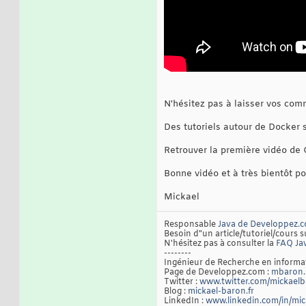
N'hésitez pas à laisser vos comm
Des tutoriels autour de Docker
Retrouver la première vidéo de
Bonne vidéo et à très bientôt p
Mickael
Responsable
Java de Developpez.
Besoin d"un article/tutoriel/cours s
N'hésitez pas à consulter la
FAQ Ja
--------
Ingénieur de Recherche en inform
Page de Developpez.com :
mbaron.
Twitter :
www.twitter.com/mickael
Blog :
mickael-baron.fr
LinkedIn :
www.linkedin.com/in/mi