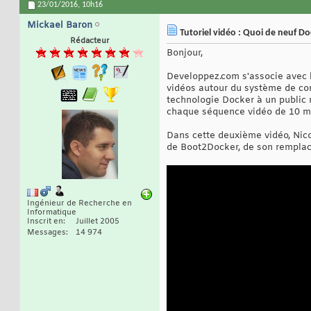
23/01/2016,
10h16
Mickael Baron
Tutoriel vidéo : Quoi de neuf D
Rédacteur
Bonjour,
Developpez.com s'associe avec 
vidéos autour du système de con
technologie Docker à un public 
chaque séquence vidéo de 10 mi
Dans cette deuxième vidéo, Nico
de Boot2Docker, de son rempla
Ingénieur de Recherche en
Informatique
Inscrit en
Juillet 2005
Messages
14 974