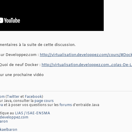
entaires à la suite de cette discussion.
 sur Developpez.com :
http://virtualisation.developpez.com/cours/#Doc
 Quoi de neuf Docker :
http://virtualisation.developpez.com...colas-De-
our une prochaine vidéo
com
(
Twitter
et
Facebook
)
ur Java, consulter la
page cours
va
et à poser vos questions sur les
forums
d'entraide Java
atique au
LIAS / ISAE-ENSMA
developpez.com
baron
ckaelbaron