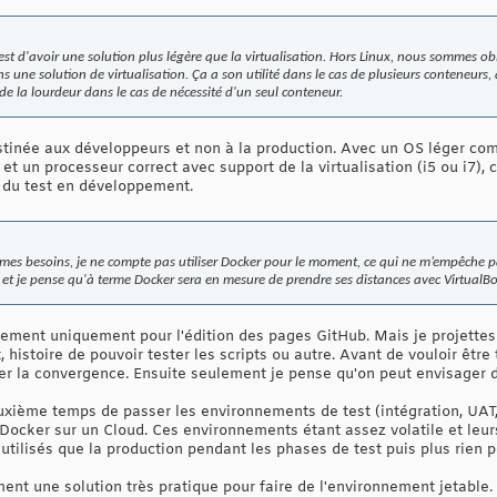
 est d'avoir une solution plus légère que la virtualisation. Hors Linux, nous sommes ob
 une solution de virtualisation. Ça a son utilité dans le cas de plusieurs conteneurs, 
de la lourdeur dans le cas de nécessité d'un seul conteneur.
tinée aux développeurs et non à la production. Avec un OS léger com
et un processeur correct avec support de la virtualisation (i5 ou i7), 
 du test en développement.
 mes besoins, je ne compte pas utiliser Docker pour le moment, ce qui ne m’empêche pas
 et je pense qu'à terme Docker sera en mesure de prendre ses distances avec VirtualBo
ivement uniquement pour l'édition des pages GitHub. Mais je projette
histoire de pouvoir tester les scripts ou autre. Avant de vouloir êtr
er la convergence. Ensuite seulement je pense qu'on peut envisager d
xième temps de passer les environnements de test (intégration, UAT, 
cker sur un Cloud. Ces environnements étant assez volatile et leurs u
us utilisés que la production pendant les phases de test puis plus rien
ent une solution très pratique pour faire de l'environnement jetable.