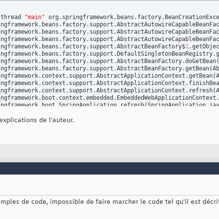
 thread 
"main"
 org.springframework.beans.factory.BeanCreationExc
ringframework.beans.factory.support.AbstractAutowireCapableBeanFa
ringframework.beans.factory.support.AbstractAutowireCapableBeanFa
ringframework.beans.factory.support.AbstractAutowireCapableBeanFa
ingframework.beans.factory.support.AbstractBeanFactory$
1
.getObje
ringframework.beans.factory.support.DefaultSingletonBeanRegistry.
ingframework.beans.factory.support.AbstractBeanFactory.doGetBean
ingframework.beans.factory.support.AbstractBeanFactory.getBean
(
A
ingframework.context.support.AbstractApplicationContext.getBean
(
ringframework.context.support.AbstractApplicationContext.finishBe
ingframework.context.support.AbstractApplicationContext.refresh
(
ringframework.boot.context.embedded.EmbeddedWebApplicationContext
ingframework.boot.SpringApplication.refresh
(
SpringApplication.ja
ingframework.boot.SpringApplication.run
(
SpringApplication.java:
3
 explications de l'auteur.
ingframework.boot.SpringApplication.run
(
SpringApplication.java:
9
ingframework.boot.SpringApplication.run
(
SpringApplication.java:
9
MainLauncher.main
(
MainLauncher.java:
14
)
ernate.service.spi.ServiceException: Unable to create requested 
ernate.service.internal.AbstractServiceRegistryImpl.createServic
bernate.service.internal.AbstractServiceRegistryImpl.initializeSe
ernate.service.internal.AbstractServiceRegistryImpl.getService
(
A
ernate.engine.jdbc.internal.JdbcServicesImpl.configure
(
JdbcServi
bernate.boot.registry.internal.StandardServiceRegistryImpl.config
bernate.service.internal.AbstractServiceRegistryImpl.initializeSe
ernate.service.internal.AbstractServiceRegistryImpl.getService
(
A
ernate.boot.model.process.spi.MetadataBuildingProcess.handleType
ples de code, impossible de faire marcher le code tel qu'il est décrit 
ernate.boot.model.process.spi.MetadataBuildingProcess.complete
(
M
ernate.jpa.boot.internal.EntityManagerFactoryBuilderImpl.metadat