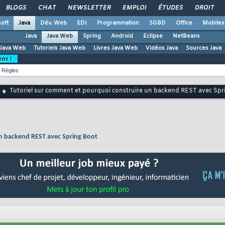
BLOGS
CHAT
NEWSLETTER
EMPLOI
ÉTUDES
DROIT
oft
Java
Dév. Web
EDI
Programmation
SGBD
Office
Mobiles
Java
Java Web
Spring
Android
Eclipse
NetBeans
Java Web
Tutoriels Java Web
Livres Java Web
Vidéos Java
Sources Java
ent !
Règles
Tutoriel sur comment et pourquoi construire un backend REST avec Spr
un backend REST avec Spring Boot