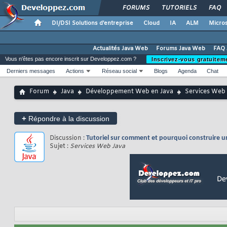
FORUMS
TUTORIELS
FAQ
DI/DSI Solutions d'entreprise
Cloud
IA
ALM
Micros
Actualités Java Web
Forums Java Web
FAQ 
Vous n'êtes pas encore inscrit sur Developpez.com ?
Inscrivez-vous gratuitem
Derniers messages
Actions
Réseau social
Blogs
Agenda
Chat
Forum
Java
Développement Web en Java
Services Web
+
Répondre à la discussion
Discussion :
Tutoriel sur comment et pourquoi construire 
Sujet :
Services Web Java