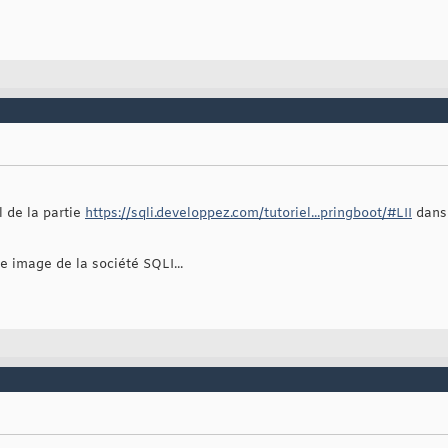
ernate.jpa.boot.internal.EntityManagerFactoryBuilderImpl.build
(
E
bernate.jpa.HibernatePersistenceProvider.createContainerEntityMan
ringframework.orm.jpa.LocalContainerEntityManagerFactoryBean.crea
ringframework.orm.jpa.AbstractEntityManagerFactoryBean.afterPrope
ringframework.beans.factory.support.AbstractAutowireCapableBeanFa
ringframework.beans.factory.support.AbstractAutowireCapableBeanFa


ernate.HibernateException: Access to DialectResolutionInfo canno
bernate.engine.jdbc.dialect.internal.DialectFactoryImpl.determine
bernate.engine.jdbc.dialect.internal.DialectFactoryImpl.buildDial
bernate.engine.jdbc.env.internal.JdbcEnvironmentInitiator.initiat
bernate.engine.jdbc.env.internal.JdbcEnvironmentInitiator.initiat
bernate.boot.registry.internal.StandardServiceRegistryImpl.initia
ernate.service.internal.AbstractServiceRegistryImpl.createServic
l de la partie
https://sqli.developpez.com/tutoriel...pringboot/#LII
dans 
e
 image de la société SQLI...