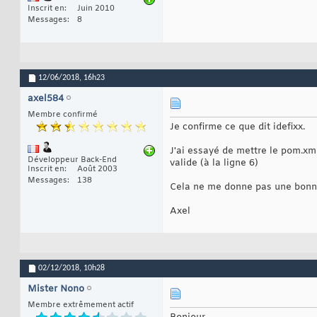
	at org.hib
30
Inscrit en
Juin 2010
	at org.hi
31
Messages
8
	at org.sp
32
	at org.sp
33
	at org.sp
34
	at org.sp
35
	... 
15
 more
36
12/06/2018,
16h23
Caused by: org.hib
37
	at org.hi
38
axel584
	at org.hi
39
	at org.hi
40
Membre confirmé
	at org.hi
41
Je confirme ce que dit idefixx.
	at org.hi
42
	at org.hib
43
J'ai essayé de mettre le pom.xm
	... 
30
 mor
44
Développeur Back-End
valide (à la ligne 6)
Inscrit en
Août 2003
Messages
138
Cela ne me donne pas une bonne
Axel
02/12/2018,
10h28
Mister Nono
Membre extrêmement actif