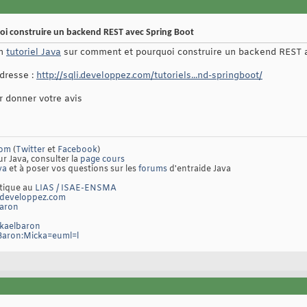
oi construire un backend REST avec Spring Boot
un
tutoriel Java
sur comment et pourquoi construire un backend REST a
adresse :
http://sqli.developpez.com/tutoriels...nd-springboot/
r donner votre avis
com
(
Twitter
et
Facebook
)
ur Java, consulter la
page cours
va
et à poser vos questions sur les
forums
d'entraide Java
atique au
LIAS / ISAE-ENSMA
developpez.com
baron
ckaelbaron
/Baron:Micka=euml=l