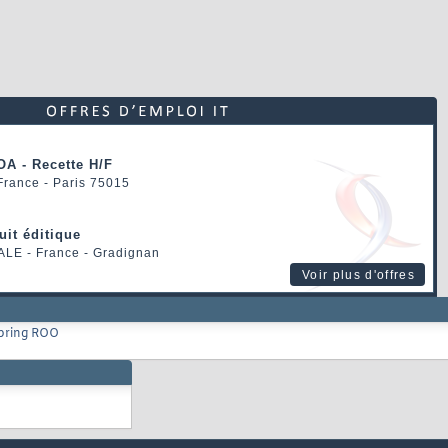
OA - Recette H/F
 France - Paris 75015
uit éditique
ALE
- France - Gradignan
Voir plus d'offres
Spring ROO