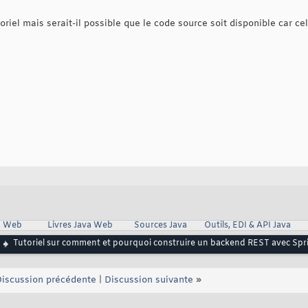
toriel mais serait-il possible que le code source soit disponible car ce
va Web
Livres Java Web
Sources Java
Outils, EDI & API Java
Tutoriel sur comment et pourquoi construire un backend REST avec Spr
iscussion précédente
|
Discussion suivante
»