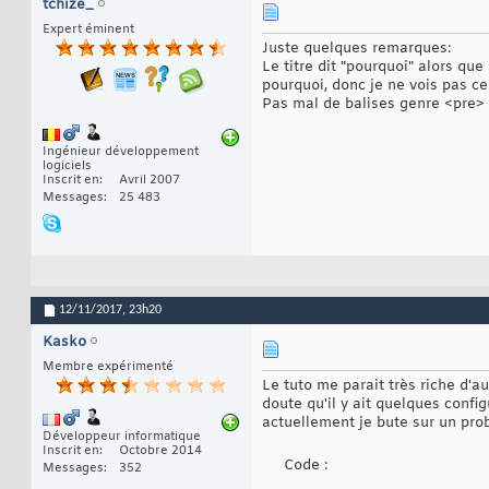
tchize_
Expert éminent
Juste quelques remarques:
Le titre dit "pourquoi" alors qu
pourquoi, donc je ne vois pas ce q
Pas mal de balises genre <pre> q
Ingénieur développement
logiciels
Inscrit en
Avril 2007
Messages
25 483
12/11/2017,
23h20
Kasko
Membre expérimenté
Le tuto me parait très riche d'a
doute qu'il y ait quelques conf
actuellement je bute sur un prob
Développeur informatique
Inscrit en
Octobre 2014
Code :
Messages
352