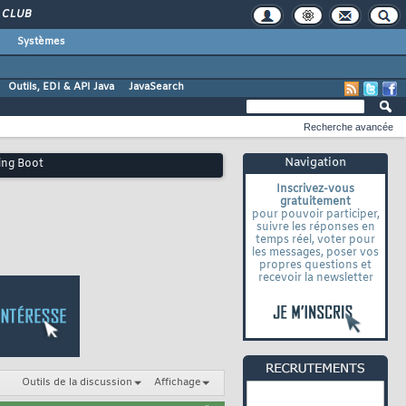
CLUB
Systèmes
Outils, EDI & API Java
JavaSearch
Recherche avancée
Navigation
ing Boot
Inscrivez-vous
gratuitement
pour pouvoir participer,
suivre les réponses en
temps réel, voter pour
les messages, poser vos
propres questions et
recevoir la newsletter
Outils de la discussion
Affichage