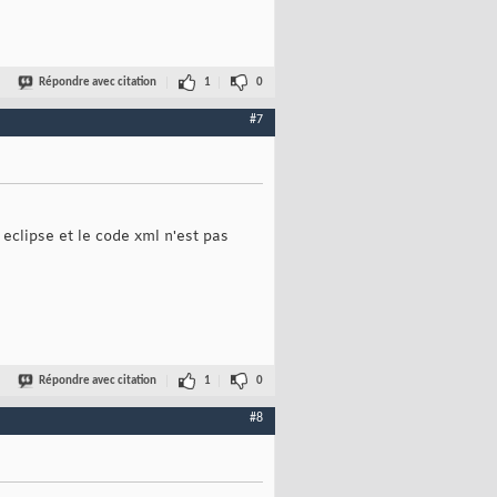
ntityManagerFactoryBuilderImpl.java:
885
)
agerFactory
(
HibernatePersistenceProvider.java:
151
)
teNativeEntityManagerFactory
(
LocalContainerEntityManagerFactoryB
rtiesSet
(
AbstractEntityManagerFactoryBean.java:
318
)
ctory.invokeInitMethods
(
AbstractAutowireCapableBeanFactory.java:
Répondre avec citation
1
0
ctory.initializeBean
(
AbstractAutowireCapableBeanFactory.java:
154
#7
t be 
null
 when 
'hibernate.dialect'
 not set

Dialect
(
DialectFactoryImpl.java:
100
)
ect
(
DialectFactoryImpl.java:
54
)
eService
(
JdbcEnvironmentInitiator.java:
137
)
eService
(
JdbcEnvironmentInitiator.java:
35
)
teService
(
StandardServiceRegistryImpl.java:
88
)
e
(
AbstractServiceRegistryImpl.java:
259
)
eclipse et le code xml n'est pas
Répondre avec citation
1
0
#8