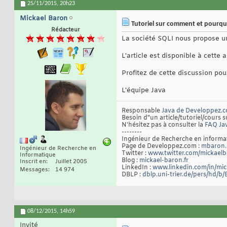
25/11/2015,
20h23
Mickael Baron
Tutoriel sur comment et pourqu
Rédacteur
La société SQLI nous propose 
L'article est disponible à cette 
Profitez de cette discussion pou
L'équipe Java
Responsable
Java de Developpez.
Besoin d"un article/tutoriel/cours s
N'hésitez pas à consulter la
FAQ Ja
--------
Ingénieur de Recherche en inform
Page de Developpez.com :
mbaron.
Ingénieur de Recherche en
Twitter :
www.twitter.com/mickael
Informatique
Blog :
mickael-baron.fr
Inscrit en
Juillet 2005
LinkedIn :
www.linkedin.com/in/mi
Messages
14 974
DBLP :
dblp.uni-trier.de/pers/hd/b
08/12/2015,
14h59
Invité