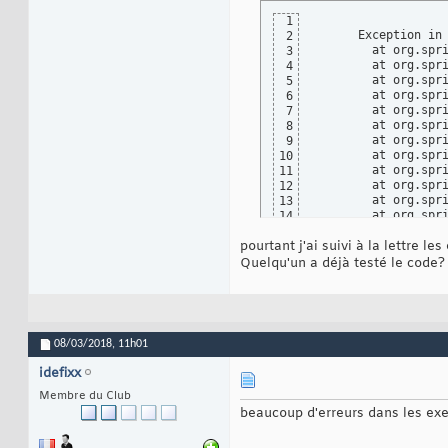
1
      Exception in
2
	at org.sp
3
	at org.sp
4
	at org.sp
5
	at org.spr
6
	at org.sp
7
	at org.spr
8
	at org.spr
9
	at org.spr
10
	at org.sp
11
	at org.spr
12
	at org.sp
13
	at org.spr
14
	at org.spr
15
pourtant j'ai suivi à la lettre les
	at org.spr
16
	at org.spr
17
Quelqu'un a déjà testé le code?
	at source.
18
Caused by: org.hib
19
	at org.hib
20
	at org.hi
21
	at org.hib
22
08/03/2018,
11h01
	at org.hib
23
	at org.hi
24
idefixx
	at org.hi
25
	at org.hib
Membre du Club
26
	at org.hib
27
beaucoup d'erreurs dans les exem
	at org.hib
28
	at org.hib
29