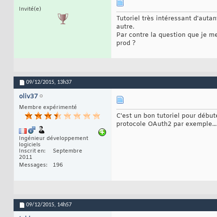
Invité(e)
Tutoriel très intéressant d'au
autre.
Par contre la question que je m
prod ?
09/12/2015,
13h37
oliv37
Membre expérimenté
C'est un bon tutoriel pour débute
protocole OAuth2 par exemple...
Ingénieur développement
logiciels
Inscrit en
Septembre
2011
Messages
196
09/12/2015,
14h57