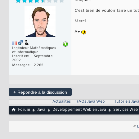
Bonjour,
C'est bien de vouloir faire un tu
Merci.
A+
Ingénieur Mathématiques
et Informatique
Inscrit en
Septembre
2002
Messages
2 265
+
Répondre à la discussion
Actualités
FAQs Java Web
Tutoriels Ja
Forum
Java
Développement Web en Java
Services Web
«
D