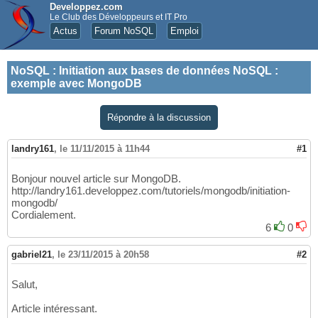
Developpez.com
Le Club des Développeurs et IT Pro
Actus
Forum NoSQL
Emploi
NoSQL
:
Initiation aux bases de données NoSQL :
exemple avec MongoDB
Répondre à la discussion
landry161
,
le 11/11/2015 à 11h44
#1
Bonjour nouvel article sur MongoDB.
http://landry161.developpez.com/tutoriels/mongodb/initiation-
mongodb/
Cordialement.
6
0
gabriel21
,
le 23/11/2015 à 20h58
#2
Salut,
Article intéressant.