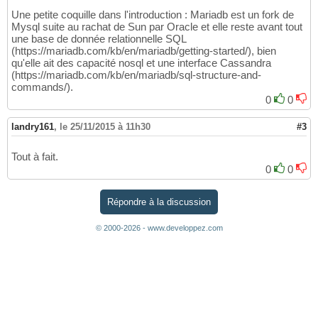
Une petite coquille dans l'introduction : Mariadb est un fork de
Mysql suite au rachat de Sun par Oracle et elle reste avant tout
une base de donnée relationnelle SQL
(https://mariadb.com/kb/en/mariadb/getting-started/), bien
qu'elle ait des capacité nosql et une interface Cassandra
(https://mariadb.com/kb/en/mariadb/sql-structure-and-
commands/).
0
0
landry161
,
le 25/11/2015 à 11h30
#3
Tout à fait.
0
0
Répondre à la discussion
© 2000-2026 - www.developpez.com