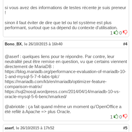
si vous avez des informations de testes récente je suis preneur
!
sinon il faut éviter de dire que tel ou tel système est plus
performant, surtout que sa dépend du contexte d'utilisation.
1
0
Bono_BX
,
le 26/10/2015 à 16h40
#4
@aserf : quelques liens pour te répondre. Par contre, leur
neutralité peut être remise en question, vu que certains viennent
directement de MariaDB :
https://blog.mariadb.org/performance-evaluation-of-mariadb-10-
1-and-mysql-5-7-4-labs-tplc/
https://mariadb.com/kb/en/mariadb/optimizer-feature-
comparison-matrix/
https://sql2nosql.wordpress.com/2014/04/14/mariadb-10-vs-
oracle-mysql-5-6-benchmarked/
@abriotde : ça fait quand même un moment qu'OpenOffice a
été refilé à Apache => plus Oracle.
1
0
aserf
,
le 26/10/2015 à 17h52
#5