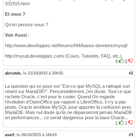
101915.html
Et vous ?
Qu'en pensez-vous ?
Voir Aussi :
http://www.developpez.net/forums/f44/bases-donnees/mysql/
http://mysql.developpez.com/ (Cours, Tutoriels, FAQ, etc.)
9
0
abriotde
,
le 21/10/2015 à 20h52
#2
La question qui se pose est "Est-ce que MySQL a rattrapé son
retard sur MariaDB?". Personnellement, j'en doute. Tout ce que
rachète Oracle, c'est pour le couler. Quand On regarde
l'évolution d'OpenOffice par rapport a LibreOffice, il n'y a pas
photo. Oracle améliore MySQL pour apporter la confusion avec
MariaDB. Mais nul doute qu'ils ne dépasseront jamais MariaDB
en performances... ce serait dangereux pour la base Oracle...
1
1
aserf
,
le 26/10/2015 à 16h24
#3