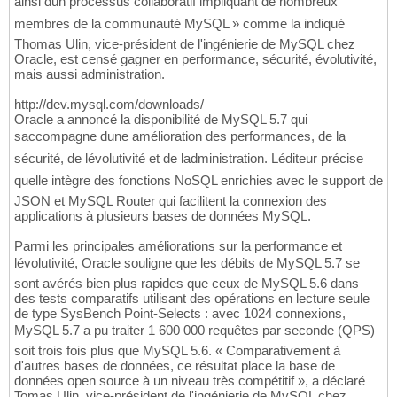
ainsi dun processus collaboratif impliquant de nombreux
membres de la communauté MySQL » comme la indiqué
Thomas Ulin, vice-président de l'ingénierie de MySQL chez
Oracle, est censé gagner en performance, sécurité, évolutivité,
mais aussi administration.
http://dev.mysql.com/downloads/
Oracle a annoncé la disponibilité de MySQL 5.7 qui
saccompagne dune amélioration des performances, de la
sécurité, de lévolutivité et de ladministration. Léditeur précise
quelle intègre des fonctions NoSQL enrichies avec le support de
JSON et MySQL Router qui facilitent la connexion des
applications à plusieurs bases de données MySQL.
Parmi les principales améliorations sur la performance et
lévolutivité, Oracle souligne que les débits de MySQL 5.7 se
sont avérés bien plus rapides que ceux de MySQL 5.6 dans
des tests comparatifs utilisant des opérations en lecture seule
de type SysBench Point-Selects : avec 1024 connexions,
MySQL 5.7 a pu traiter 1 600 000 requêtes par seconde (QPS) 
soit trois fois plus que MySQL 5.6. « Comparativement à
d'autres bases de données, ce résultat place la base de
données open source à un niveau très compétitif », a déclaré
Tomas Ulin, vice-président de l'ingénierie de MySQL chez