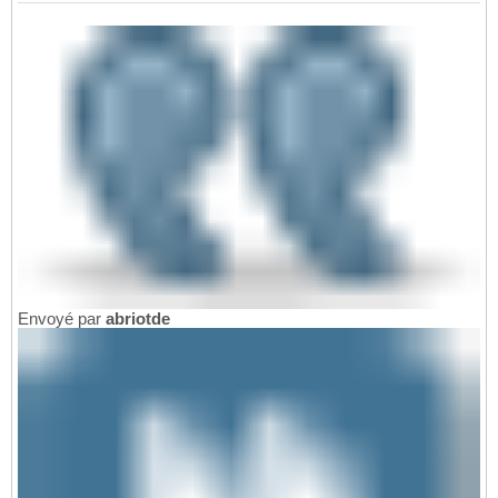
Envoyé par
abriotde