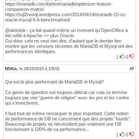
https://mariadb.com/kb/en/mariadb/optimizer-feature-
comparison-matrix/
https://sql2nosql.wordpress.com/2014/04/14/mariadb-10-vs-
oracle-mysql-5-6-benchmarked/
@abriotde : ça fait quand même un moment qu'OpenOffice a
été refilé à Apache => plus Oracle.
Oui donc cela ne veut rien dire, d'autant que le dernier lien
montre que les versions récentes de MariaDB et Mysql ont des
performances identiques.
1
0
NSKis
,
le 28/10/2015 à 13h52
#7
Qui est le plus performant de MariaDB et Mysql?
Ce genre de question est toujours délicat car cela se termine
toujours par une "guerre de religion" avec les pro et les contra
qui s'invectivent..
Il faut tout de même remarquer le plus important: Cette notion
de performance de DB ne concernent que des projets "lourds".
Beaucoup de projets ne nécessitent pas vraiment une DB
fonctionnant à 100% de sa performance...
1
0