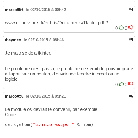
marco056
,
le 02/10/2015 à 08h42
#4
www.dil.univ-mrs.fr/~chris/Documents/Tkinter.pdf ?
0
0
thaymeo
,
le 02/10/2015 à 08h46
#5
Je maitrise deja tkinter.
Le problème n'est pas la, le problème ce serait de pouvoir grâce
a l'appui sur un bouton, d'ouvrir une fenetre internet ou un
logiciel
0
0
marco056
,
le 02/10/2015 à 09h21
#6
Le module os devrait te convenir, par exemple :
Code :
os.system
(
"evince %s.pdf"
 % nom
)