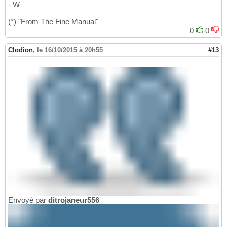
- W
(*) "From The Fine Manual"
0
0
Clodion
,
le 16/10/2015 à 20h55
#13
Envoyé par
ditrojaneur556