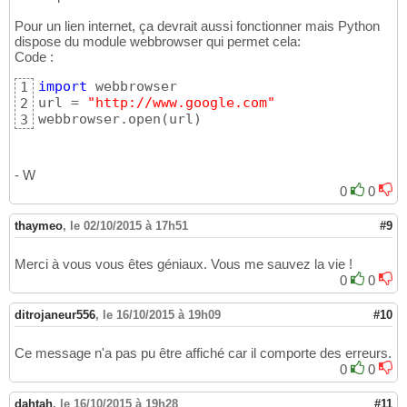
Pour un lien internet, ça devrait aussi fonctionner mais Python
dispose du module webbrowser qui permet cela:
Code :
import
 webbrowser

1
url = 
"http://www.google.com"
2
webbrowser.open
(
url
)
3
- W
0
0
thaymeo
,
le 02/10/2015 à 17h51
#9
Merci à vous vous êtes géniaux. Vous me sauvez la vie !
0
0
ditrojaneur556
,
le 16/10/2015 à 19h09
#10
Ce message n'a pas pu être affiché car il comporte des erreurs.
0
0
dahtah
,
le 16/10/2015 à 19h28
#11