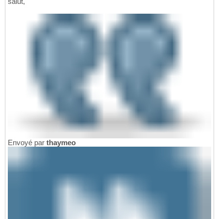
salut,
Envoyé par
thaymeo