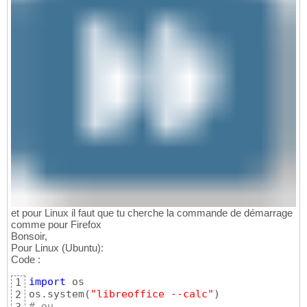
et pour Linux il faut que tu cherche la commande de démarrage
comme pour Firefox
Bonsoir,
Pour Linux (Ubuntu):
Code :
import
 os

1
os.system
(
"libreoffice --calc"
)
2
# ou
3