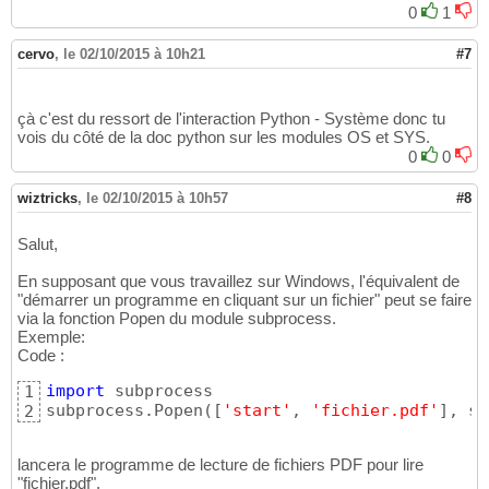
0
1
cervo
,
le 02/10/2015 à 10h21
#7
çà c'est du ressort de l'interaction Python - Système donc tu
vois du côté de la doc python sur les modules OS et SYS.
0
0
wiztricks
,
le 02/10/2015 à 10h57
#8
Salut,
En supposant que vous travaillez sur Windows, l'équivalent de
"démarrer un programme en cliquant sur un fichier" peut se faire
via la fonction Popen du module subprocess.
Exemple:
Code :
import
 subprocess

1
subprocess.Popen
(
[
'start'
, 
'fichier.pdf'
]
, sh
2
lancera le programme de lecture de fichiers PDF pour lire
"fichier.pdf".