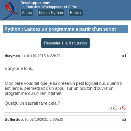
Developpez.com
Le Club des Développeurs et IT Pro
Actus
Forum Python
Emploi
Python
:
Lancez un programme a partir d'un script
Répondre à la discussion
thaymeo
,
le 01/10/2015 à 22h26
#1
Bonjour à tous,
Mon père voudrait que je lui créée un petit logiciel qui, quand il
est lancé, permettrait d'un appui sur un bouton d'ouvrir un
programme ou un lien internet.
Quelqu'un saurait faire cela ?
0
0
BufferBob
,
le 02/10/2015 à 00h39
#2