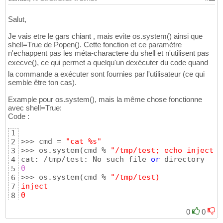
Salut,
Je vais etre le gars chiant , mais evite os.system() ainsi que
shell=True de Popen(). Cette fonction et ce paramètre
n'echappent pas les méta-charactere du shell et n'utilisent pas
execve(), ce qui permet a quelqu'un dexécuter du code quand
la commande a exécuter sont fournies par l'utilisateur (ce qui
semble être ton cas).
Example pour os.system(), mais la même chose fonctionne
avec shell=True:
Code :
1
>>> cmd = 
"cat %s"
2
>>> os.system
(
cmd % 
"/tmp/test; echo inject >
3
cat: /tmp/test: No such file 
or
4
0
5
>>> os.system
(
cmd % 
"/tmp/test)
6
inject
7
0
8
0
0