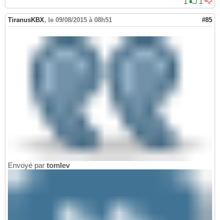
1
1
TiranusKBX
,
le 09/08/2015 à 08h51
#85
Envoyé par
tomlev