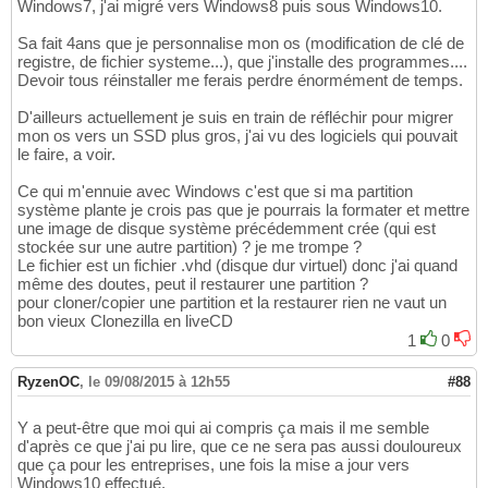
Windows7, j'ai migré vers Windows8 puis sous Windows10.
Sa fait 4ans que je personnalise mon os (modification de clé de
registre, de fichier systeme...), que j'installe des programmes....
Devoir tous réinstaller me ferais perdre énormément de temps.
D'ailleurs actuellement je suis en train de réfléchir pour migrer
mon os vers un SSD plus gros, j'ai vu des logiciels qui pouvait
le faire, a voir.
Ce qui m'ennuie avec Windows c'est que si ma partition
système plante je crois pas que je pourrais la formater et mettre
une image de disque système précédemment crée (qui est
stockée sur une autre partition) ? je me trompe ?
Le fichier est un fichier .vhd (disque dur virtuel) donc j'ai quand
même des doutes, peut il restaurer une partition ?
pour cloner/copier une partition et la restaurer rien ne vaut un
bon vieux Clonezilla en liveCD
1
0
RyzenOC
,
le 09/08/2015 à 12h55
#88
Y a peut-être que moi qui ai compris ça mais il me semble
d'après ce que j'ai pu lire, que ce ne sera pas aussi douloureux
que ça pour les entreprises, une fois la mise a jour vers
Windows10 effectué.