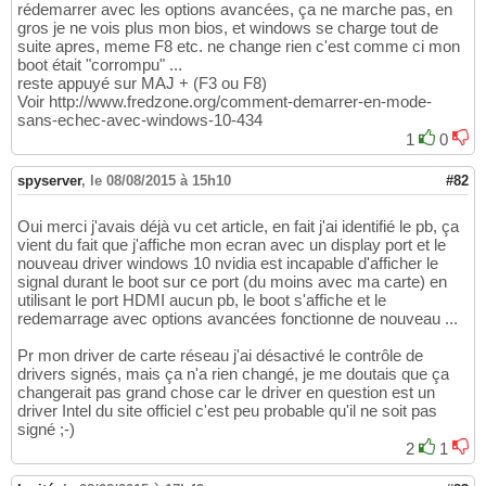
rédemarrer avec les options avancées, ça ne marche pas, en
gros je ne vois plus mon bios, et windows se charge tout de
suite apres, meme F8 etc. ne change rien c'est comme ci mon
boot était "corrompu" ...
reste appuyé sur MAJ + (F3 ou F8)
Voir http://www.fredzone.org/comment-demarrer-en-mode-
sans-echec-avec-windows-10-434
1
0
spyserver
,
le 08/08/2015 à 15h10
#82
Oui merci j'avais déjà vu cet article, en fait j'ai identifié le pb, ça
vient du fait que j'affiche mon ecran avec un display port et le
nouveau driver windows 10 nvidia est incapable d'afficher le
signal durant le boot sur ce port (du moins avec ma carte) en
utilisant le port HDMI aucun pb, le boot s'affiche et le
redemarrage avec options avancées fonctionne de nouveau ...
Pr mon driver de carte réseau j'ai désactivé le contrôle de
drivers signés, mais ça n'a rien changé, je me doutais que ça
changerait pas grand chose car le driver en question est un
driver Intel du site officiel c'est peu probable qu'il ne soit pas
signé ;-)
2
1