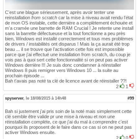
C'est une blague sérieusement, après avoir tenter une
reinstallation
from scratch
car la mise à niveau avait rendu l'état
de mon OS instable, cette dernière a complètement échouée et
m'a cramée une barrette de RAM Crucial ! Je retente une install
sans la barrette défectueuse et la tout fonctionne a peu près
bien, Windows est installé correctement et tous mes problèmes
de drivers / instabilités ont disparus ! Mais la ça aurait été trop
beau ... il se trouve que l'activation cette fois est impossible
parce que j'ai effectué une installation from scratch, du coup je
vois pas à quoi sert cette fonctionnalité si on peut pas activer
Windows derrière !!! Je suis donc condamner à réinstaller
Windows 8 puis remigrer vers Windows 10 ... la suite au
prochain épisode ...
Bah t'avais pas noté ta clé de licence avant de réinstaller ??!
2
1
spyserver
,
le 18/08/2015 à 14h48
#99
Bah si justement j'ai pris soin de la noté mais simplement cette
clé semble être valide pr une mise à niveau et non une
réinstallation complète, ce que j'ai du mal à comprendre c'est
pourquoi ils proposent de le faire dans ce cas si on ne peut pas
activer Windows ensuite.
2
0