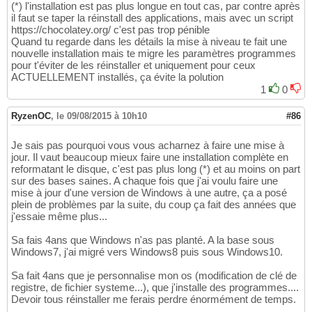
(*) l'installation est pas plus longue en tout cas, par contre après
il faut se taper la réinstall des applications, mais avec un script
https://chocolatey.org/ c'est pas trop pénible
Quand tu regarde dans les détails la mise à niveau te fait une
nouvelle installation mais te migre les paramètres programmes
pour t'éviter de les réinstaller et uniquement pour ceux
ACTUELLEMENT installés, ça évite la polution
1
0
RyzenOC
,
le 09/08/2015 à 10h10
#86
Je sais pas pourquoi vous vous acharnez à faire une mise à
jour. Il vaut beaucoup mieux faire une installation complète en
reformatant le disque, c'est pas plus long (*) et au moins on part
sur des bases saines. A chaque fois que j'ai voulu faire une
mise à jour d'une version de Windows à une autre, ça a posé
plein de problèmes par la suite, du coup ça fait des années que
j'essaie même plus...
Sa fais 4ans que Windows n'as pas planté. A la base sous
Windows7, j'ai migré vers Windows8 puis sous Windows10.
Sa fait 4ans que je personnalise mon os (modification de clé de
registre, de fichier systeme...), que j'installe des programmes....
Devoir tous réinstaller me ferais perdre énormément de temps.