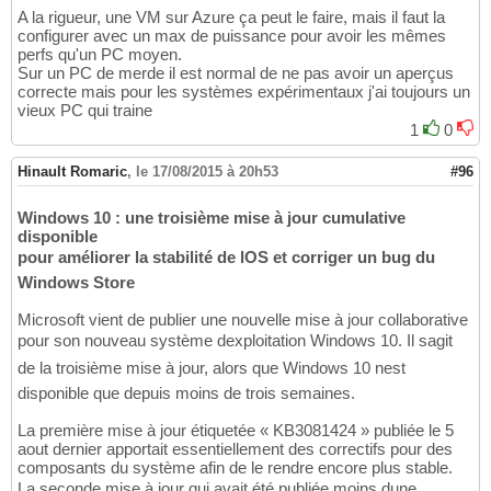
A la rigueur, une VM sur Azure ça peut le faire, mais il faut la
configurer avec un max de puissance pour avoir les mêmes
perfs qu'un PC moyen.
Sur un PC de merde il est normal de ne pas avoir un aperçus
correcte mais pour les systèmes expérimentaux j'ai toujours un
vieux PC qui traine
1
0
Hinault Romaric
,
le 17/08/2015 à 20h53
#96
Windows 10 : une troisième mise à jour cumulative
disponible
pour améliorer la stabilité de lOS et corriger un bug du
Windows Store
Microsoft vient de publier une nouvelle mise à jour collaborative
pour son nouveau système dexploitation Windows 10. Il sagit
de la troisième mise à jour, alors que Windows 10 nest
disponible que depuis moins de trois semaines.
La première mise à jour étiquetée « KB3081424 » publiée le 5
aout dernier apportait essentiellement des correctifs pour des
composants du système afin de le rendre encore plus stable.
La seconde mise à jour qui avait été publiée moins dune