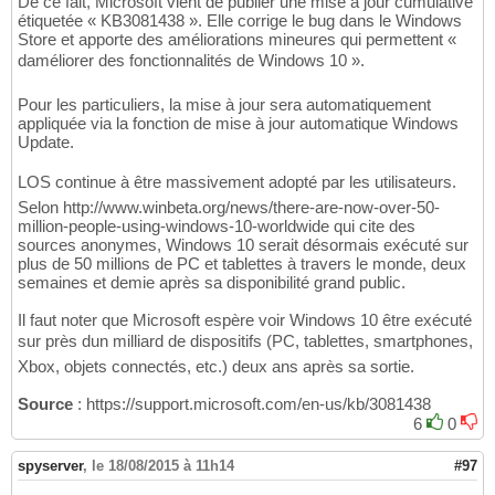
De ce fait, Microsoft vient de publier une mise à jour cumulative
étiquetée « KB3081438 ». Elle corrige le bug dans le Windows
Store et apporte des améliorations mineures qui permettent «
daméliorer des fonctionnalités de Windows 10 ».
Pour les particuliers, la mise à jour sera automatiquement
appliquée via la fonction de mise à jour automatique Windows
Update.
LOS continue à être massivement adopté par les utilisateurs.
Selon http://www.winbeta.org/news/there-are-now-over-50-
million-people-using-windows-10-worldwide qui cite des
sources anonymes, Windows 10 serait désormais exécuté sur
plus de 50 millions de PC et tablettes à travers le monde, deux
semaines et demie après sa disponibilité grand public.
Il faut noter que Microsoft espère voir Windows 10 être exécuté
sur près dun milliard de dispositifs (PC, tablettes, smartphones,
Xbox, objets connectés, etc.) deux ans après sa sortie.
Source
: https://support.microsoft.com/en-us/kb/3081438
6
0
spyserver
,
le 18/08/2015 à 11h14
#97