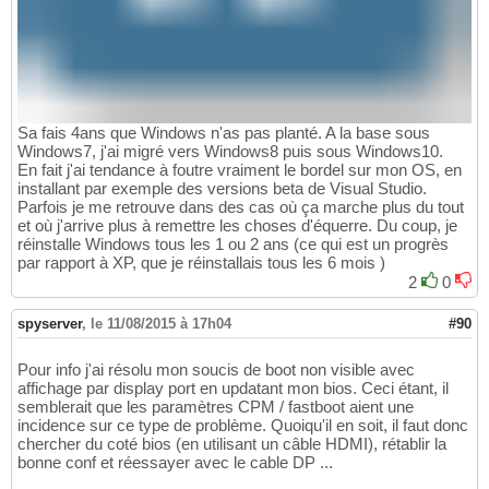
Sa fais 4ans que Windows n'as pas planté. A la base sous
Windows7, j'ai migré vers Windows8 puis sous Windows10.
En fait j'ai tendance à foutre vraiment le bordel sur mon OS, en
installant par exemple des versions beta de Visual Studio.
Parfois je me retrouve dans des cas où ça marche plus du tout
et où j'arrive plus à remettre les choses d'équerre. Du coup, je
réinstalle Windows tous les 1 ou 2 ans (ce qui est un progrès
par rapport à XP, que je réinstallais tous les 6 mois )
2
0
spyserver
,
le 11/08/2015 à 17h04
#90
Pour info j'ai résolu mon soucis de boot non visible avec
affichage par display port en updatant mon bios. Ceci étant, il
semblerait que les paramètres CPM / fastboot aient une
incidence sur ce type de problème. Quoiqu'il en soit, il faut donc
chercher du coté bios (en utilisant un câble HDMI), rétablir la
bonne conf et réessayer avec le cable DP ...