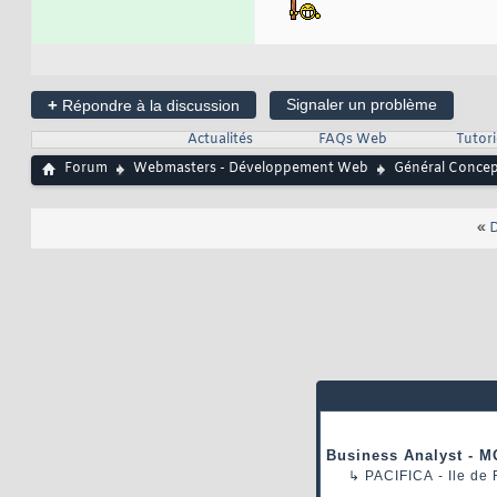
+
Signaler un problème
Répondre à la discussion
Actualités
FAQs Web
Tutor
Forum
Webmasters - Développement Web
Général Conce
«
D
Business Analyst - M
↳
PACIFICA
- Ile de