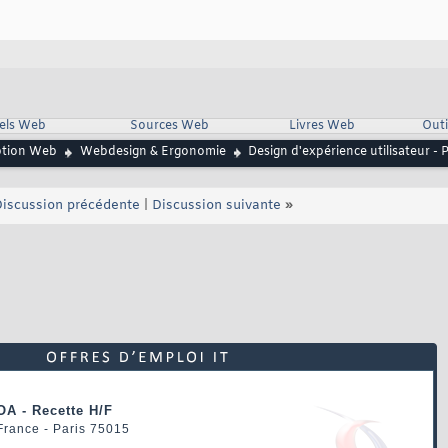
iels Web
Sources Web
Livres Web
Outi
ption Web
Webdesign & Ergonomie
Design d'expérience utilisateur -
iscussion précédente
|
Discussion suivante
»
OA - Recette H/F
 France - Paris 75015