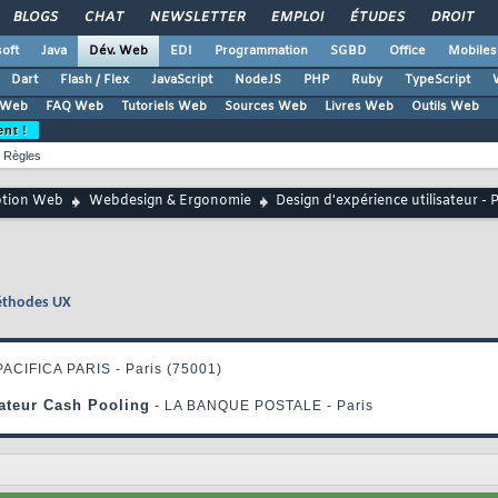
BLOGS
CHAT
NEWSLETTER
EMPLOI
ÉTUDES
DROIT
oft
Java
Dév. Web
EDI
Programmation
SGBD
Office
Mobiles
Dart
Flash / Flex
JavaScript
NodeJS
PHP
Ruby
TypeScript
 Web
FAQ Web
Tutoriels Web
Sources Web
Livres Web
Outils Web
ent !
Règles
ption Web
Webdesign & Ergonomie
Design d'expérience utilisateur -
méthodes UX