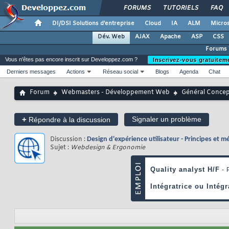
FORUMS
TUTORIELS
FAQ
DI/DSI Solutions d'entreprise
Cloud
IA
ALM
Micros
Dév. Web
AJAX
Apache
ASP
CSS
Forums
Vous n'êtes pas encore inscrit sur Developpez.com ?
Inscrivez-vous gratuitem
Derniers messages
Actions
Réseau social
Blogs
Agenda
Chat
Forum
Webmasters - Développement Web
Général Conce
+
Signaler un problème
Répondre à la discussion
Discussion :
Design d'expérience utilisateur - Principes et 
Sujet :
Webdesign & Ergonomie