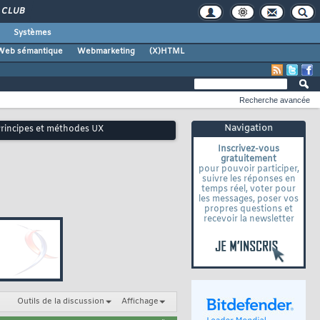
CLUB
Systèmes
Web sémantique
Webmarketing
(X)HTML
Recherche avancée
Navigation
 Principes et méthodes UX
Inscrivez-vous
gratuitement
pour pouvoir participer,
suivre les réponses en
temps réel, voter pour
les messages, poser vos
propres questions et
recevoir la newsletter
Outils de la discussion
Affichage