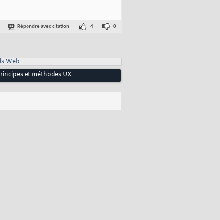
Répondre avec citation
4
0
ls Web
 Principes et méthodes UX