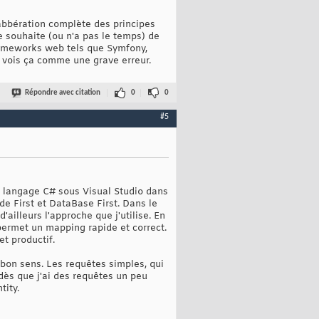
 abbération complète des principes
 souhaite (ou n'a pas le temps) de
 frameworks web tels que Symfony,
e vois ça comme une grave erreur.
Répondre avec citation
0
0
#5
le langage C# sous Visual Studio dans
de First et DataBase First. Dans le
ailleurs l'approche que j'utilise. En
permet un mapping rapide et correct.
t productif.
 bon sens. Les requêtes simples, qui
dès que j'ai des requêtes un peu
tity.