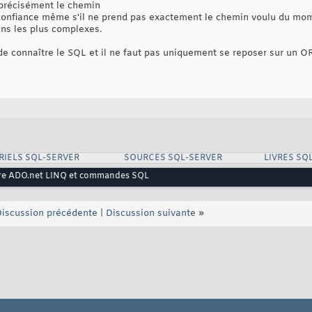
 précisément le chemin
e confiance même s'il ne prend pas exactement le chemin voulu du mome
ins les plus complexes.
de connaître le SQL et il ne faut pas uniquement se reposer sur un OR
RIELS SQL-SERVER
SOURCES SQL-SERVER
LIVRES SQ
tre ADO.net LINQ et commandes SQL
iscussion précédente
|
Discussion suivante
»