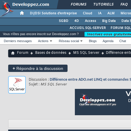
FORUMS
TUTORIELS
FAQ
DI/DSI Solutions d'entreprise
Cloud
IA
ALM
Micros
SGBD
4D
Access
Big Data
Data 
ACCUEIL SQL-SERVER
FORUM SQL
Vous n'êtes pas encore inscrit sur Developpez.com ?
Inscrivez-vous gratuitem
Derniers messages
Actions
Réseau social
Blogs
Agenda
Chat
Forum
Bases de données
MS SQL Server
Différence en
+
Répondre à la discussion
Discussion :
Différence entre ADO.net LINQ et commandes 
Sujet :
MS SQL Server