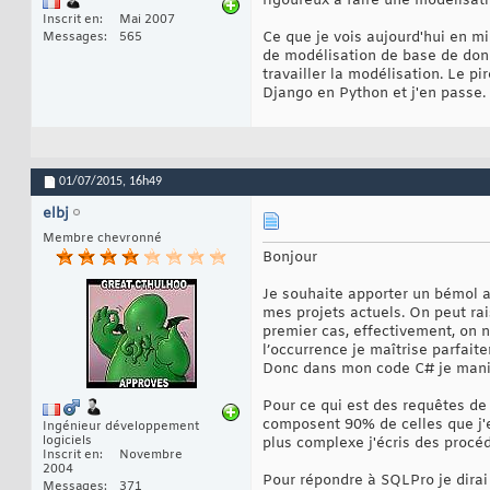
rigoureux à faire une modélisati
Inscrit en
Mai 2007
Ce que je vois aujourd'hui en m
Messages
565
de modélisation de base de donn
travailler la modélisation. Le p
Django en Python et j'en passe. 
01/07/2015,
16h49
elbj
Membre chevronné
Bonjour
Je souhaite apporter un bémol au
mes projets actuels. On peut rai
premier cas, effectivement, on n'
l’occurrence je maîtrise parfai
Donc dans mon code C# je manipu
Pour ce qui est des requêtes de 
composent 90% de celles que j'ef
Ingénieur développement
logiciels
plus complexe j'écris des procéd
Inscrit en
Novembre
2004
Pour répondre à SQLPro je dirai 
Messages
371