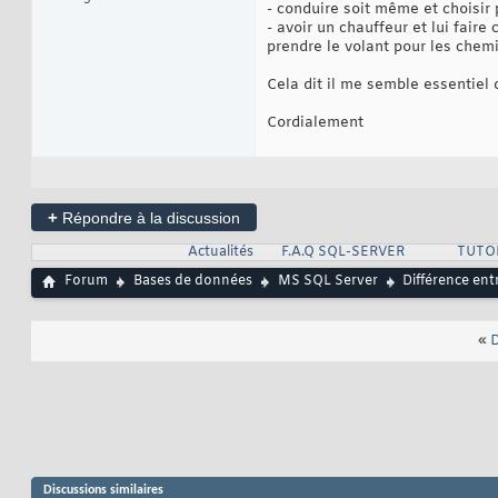
- conduire soit même et choisir
- avoir un chauffeur et lui fair
prendre le volant pour les chem
Cela dit il me semble essentiel 
Cordialement
+
Répondre à la discussion
Actualités
F.A.Q SQL-SERVER
TUTO
Forum
Bases de données
MS SQL Server
Différence en
«
D
Discussions similaires