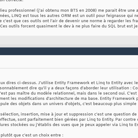
on correcte.
ilieu professionnel (j'ai obtenu mon BTS en 2008) me parait être une
ées, LINQ est tous les autres ORM est un outil pour feignasse qui ne
ire c'est que ces outils ont l'air de devenir une norme à regarder les
Ces outils forcent quasiment le dev à ne plus faire du SQL brut est j
x dires ci-dessus. J'utilise Entity Framework et Linq to Entity avec 
sonnablement dire qu'il y a deux façons d'aborder leur utilisation : Co
est pas maître du modèle relationnel, mais dans le second oui. C'est d'
tement les modifications d'architecture de ma base. Entity Framework 
le des objets dans un univers d'objets, c'est beaucoup plus simple e
sélection, insertion, mise à jour et suppression c'est une question de
fectue, sont parfaitement bien gérées par Linq to Entity. Par contre 
ures stockées ou j'établis des vues que je peux appeler via Linq to En
plutôt que c'est un choix entre :