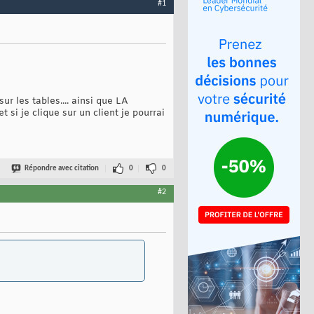
#1
r les tables.... ainsi que LA
 si je clique sur un client je pourrai
Répondre avec citation
0
0
#2