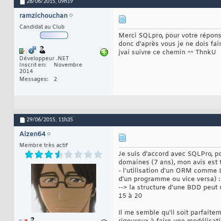
28/06/2015,
09h19
ramzichouchan
Candidat au Club
Merci SQLpro, pour votre réponse.
donc d'après vous je ne dois fai
jvai suivre ce chemin ^^ ThnkU
Développeur .NET
Inscrit en
Novembre
2014
Messages
2
29/06/2015,
11h35
Aizen64
Membre très actif
Je suis d'accord avec SQLPro, p
domaines (7 ans), mon avis est t
- l'utilisation d'un ORM comme 
d'un programme ou vice versa) :
--> la structure d'une BDD peut 
15 à 20
Il me semble qu'il soit parfait