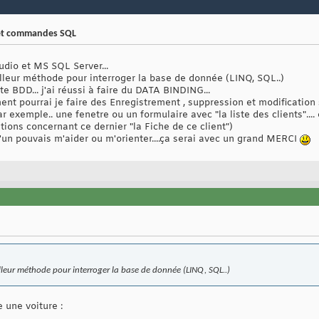
 et commandes SQL
udio et MS SQL Server...
illeur méthode pour interroger la base de donnée (LINQ, SQL..)
ite BDD... j'ai réussi à faire du DATA BINDING...
t pourrai je faire des Enregistrement , suppression et modification su
emple.. une fenetre ou un formulaire avec "la liste des clients".... et
ions concernant ce dernier "la Fiche de ce client")
u'un pouvais m'aider ou m'orienter....ça serai avec un grand MERCI
illeur méthode pour interroger la base de donnée (LINQ, SQL..)
 une voiture :