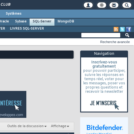
CLUB
Systèmes
racle
Sybase
SQL-Server
MongoDB
VER
LIVRES SQL-SERVER
Recherche avancée
Navigation
Inscrivez-vous
gratuitement
pour pouvoir participer,
suivre les réponses en
temps réel, voter pour
les messages, poser vos
propres questions et
recevoir la newsletter
Outils de la discussion
Affichage