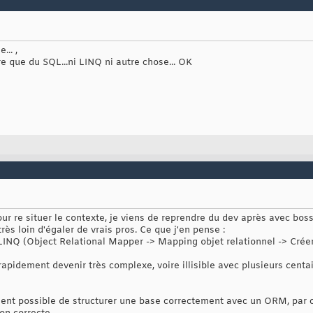
.. ,
re que du SQL...ni LINQ ni autre chose... OK
our re situer le contexte, je viens de reprendre du dev après avec bo
rès loin d'égaler de vrais pros. Ce que j'en pense :
LINQ (Object Relational Mapper -> Mapping objet relationnel -> Crée
rapidement devenir très complexe, voire illisible avec plusieurs centa
ement possible de structurer une base correctement avec un ORM, par c