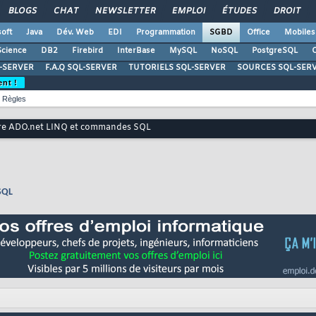
BLOGS
CHAT
NEWSLETTER
EMPLOI
ÉTUDES
DROIT
oft
Java
Dév. Web
EDI
Programmation
SGBD
Office
Mobiles
Science
DB2
Firebird
InterBase
MySQL
NoSQL
PostgreSQL
O
-SERVER
F.A.Q SQL-SERVER
TUTORIELS SQL-SERVER
SOURCES SQL-SER
ent !
Règles
tre ADO.net LINQ et commandes SQL
SQL