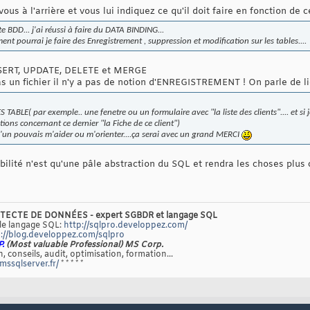
ous à l'arrière et vous lui indiquez ce qu'il doit faire en fonction de
ite BDD... j'ai réussi à faire du DATA BINDING...
t pourrai je faire des Enregistrement , suppression et modification sur les tables....
NSERT, UPDATE, DELETE et MERGE
 un fichier il n'y a pas de notion d'ENREGISTREMENT ! On parle de lig
ABLE( par exemple.. une fenetre ou un formulaire avec "la liste des clients".... et si je
ions concernant ce dernier "la Fiche de ce client")
qu'un pouvais m'aider ou m'orienter....ça serai avec un grand MERCI
ibilité n'est qu'une pâle abstraction du SQL et rendra les choses plu
TECTE DE DONNÉES - expert SGBDR et langage SQL
 le langage SQL:
http://sqlpro.developpez.com/
://blog.developpez.com/sqlpro
P.
(Most valuable Professional) MS Corp.
, conseils, audit, optimisation, formation...
/mssqlserver.fr/
* * * * *