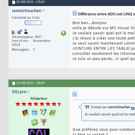
25/06/2015,
11h23
ramzichouchan
Différence entre ADO.net LINQ
Candidat au Club
Bon ben....Bonjour
voila je débute sur MS Visual St
Je voulais savoir quel est la me
Développeur .NET
J'ai réussi à créer une toute pet
Inscrit en
Novembre
Je veut savoir maintenant commen
2014
JOINTURE ENTRE LES TABLE( par ex
Messages
2
consulter seulement les informat
Je suis un peu perdu , si quel q
25/06/2015,
13h39
SQLpro
Rédacteur
Envoyé par
ramzichouchan
Je voulais savoir quel est la me
Que préférez vous pour conduire
1) être au volant ?