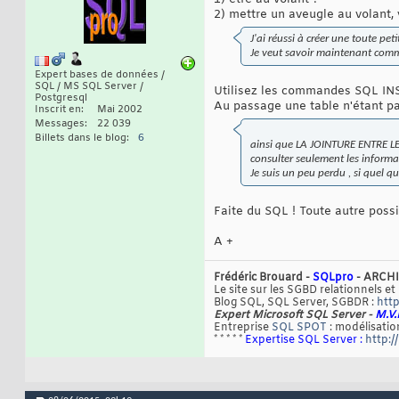
2) mettre un aveugle au volant, v
J'ai réussi à créer une toute pet
Je veut savoir maintenant commen
Expert bases de données /
SQL / MS SQL Server /
Utilisez les commandes SQL I
Postgresql
Au passage une table n'étant pas
Inscrit en
Mai 2002
Messages
22 039
Billets dans le blog
6
ainsi que LA JOINTURE ENTRE LES T
consulter seulement les informat
Je suis un peu perdu , si quel 
Faite du SQL ! Toute autre poss
A +
Frédéric Brouard -
SQLpro
- ARCHI
Le site sur les SGBD relationnels et
Blog SQL, SQL Server, SGBDR :
http
Expert Microsoft SQL Server -
M.V.
Entreprise
SQL SPOT
: modélisation
* * * * *
Expertise SQL Server :
http:/