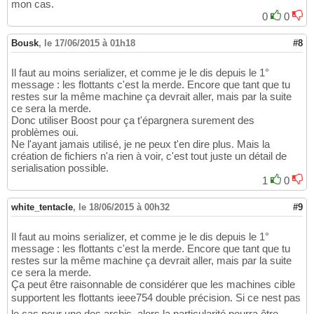
mon cas.
0
0
Bousk
,
le 17/06/2015 à 01h18
#8
Il faut au moins serializer, et comme je le dis depuis le 1°
message : les flottants c'est la merde. Encore que tant que tu
restes sur la même machine ça devrait aller, mais par la suite
ce sera la merde.
Donc utiliser Boost pour ça t'épargnera surement des
problèmes oui.
Ne l'ayant jamais utilisé, je ne peux t'en dire plus. Mais la
création de fichiers n'a rien à voir, c'est tout juste un détail de
serialisation possible.
1
0
white_tentacle
,
le 18/06/2015 à 00h32
#9
Il faut au moins serializer, et comme je le dis depuis le 1°
message : les flottants c'est la merde. Encore que tant que tu
restes sur la même machine ça devrait aller, mais par la suite
ce sera la merde.
Ça peut être raisonnable de considérer que les machines cible
supportent les flottants ieee754 double précision. Si ce nest pas
le cas pour une des archis, alors la particularité pourra être