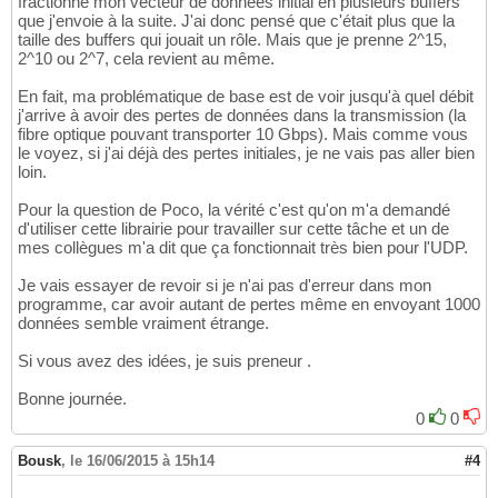
fractionné mon vecteur de données initial en plusieurs buffers
62
que j'envoie à la suite. J'ai donc pensé que c'était plus que la
// Verification du fonctionn
63
taille des buffers qui jouait un rôle. Mais que je prenne 2^15,
for
(
int
 i=
2040
;i<
2060
;i++
)
64
2^10 ou 2^7, cela revient au même.
			std::cout << 
"data["
65
}
66
En fait, ma problématique de base est de voir jusqu'à quel débit
catch
(
const
 Poco::Exception& e
)
{
67
j'arrive à avoir des pertes de données dans la transmission (la
		std::cerr << e.displayText
(
)
68
fibre optique pouvant transporter 10 Gbps). Mais comme vous
}
69
le voyez, si j'ai déjà des pertes initiales, je ne vais pas aller bien
70
loin.
/** Calcul du pourcentage de donnees
71
for
(
int
 n=
0
; n<nbData; n++
)
{
72
Pour la question de Poco, la vérité c'est qu'on m'a demandé
if
(
data
[
n
]
 != dataShouldBeRe
73
d'utiliser cette librairie pour travailler sur cette tâche et un de
			dataLost++;

74
mes collègues m'a dit que ça fonctionnait très bien pour l'UDP.
}
75
Je vais essayer de revoir si je n'ai pas d'erreur dans mon
	pourcentageDataLost = 
(
(
double
)
dataL
76
programme, car avoir autant de pertes même en envoyant 1000
	std::cout << 
"Pourcentage de donnees
77
données semble vraiment étrange.
78
return
0
;

79
Si vous avez des idées, je suis preneur .
80
}
81
Bonne journée.
0
0
Bousk
,
le 16/06/2015 à 15h14
#4