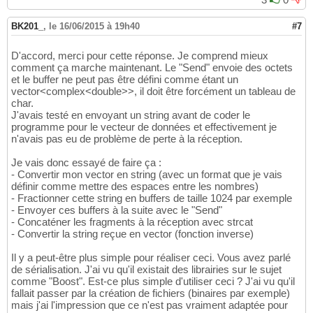
BK201_
,
le 16/06/2015 à 19h40
#7
D'accord, merci pour cette réponse. Je comprend mieux
comment ça marche maintenant. Le "Send" envoie des octets
et le buffer ne peut pas être défini comme étant un
vector<complex<double>>, il doit être forcément un tableau de
char.
J'avais testé en envoyant un string avant de coder le
programme pour le vecteur de données et effectivement je
n'avais pas eu de problème de perte à la réception.
Je vais donc essayé de faire ça :
- Convertir mon vector en string (avec un format que je vais
définir comme mettre des espaces entre les nombres)
- Fractionner cette string en buffers de taille 1024 par exemple
- Envoyer ces buffers à la suite avec le "Send"
- Concaténer les fragments à la réception avec strcat
- Convertir la string reçue en vector (fonction inverse)
Il y a peut-être plus simple pour réaliser ceci. Vous avez parlé
de sérialisation. J'ai vu qu'il existait des librairies sur le sujet
comme "Boost". Est-ce plus simple d'utiliser ceci ? J'ai vu qu'il
fallait passer par la création de fichiers (binaires par exemple)
mais j'ai l'impression que ce n'est pas vraiment adaptée pour