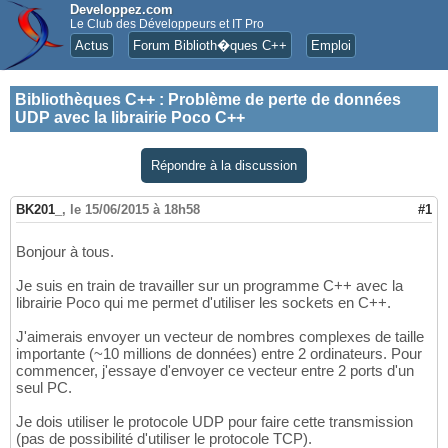
Developpez.com
Le Club des Développeurs et IT Pro
Actus
Forum Biblioth�ques C++
Emploi
Bibliothèques C++
:
Problème de perte de données
UDP avec la librairie Poco C++
Répondre à la discussion
BK201_
,
le 15/06/2015 à 18h58
#1
Bonjour à tous.
Je suis en train de travailler sur un programme C++ avec la
librairie Poco qui me permet d'utiliser les sockets en C++.
J'aimerais envoyer un vecteur de nombres complexes de taille
importante (~10 millions de données) entre 2 ordinateurs. Pour
commencer, j'essaye d'envoyer ce vecteur entre 2 ports d'un
seul PC.
Je dois utiliser le protocole UDP pour faire cette transmission
(pas de possibilité d'utiliser le protocole TCP).