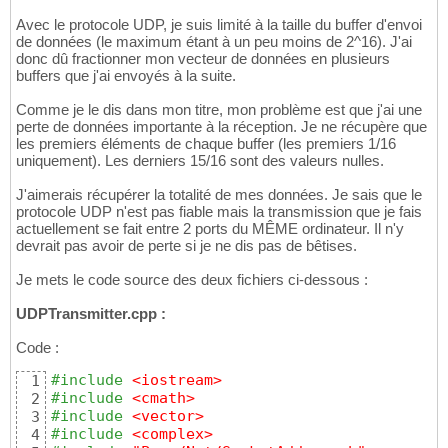
Avec le protocole UDP, je suis limité à la taille du buffer d'envoi
de données (le maximum étant à un peu moins de 2^16). J'ai
donc dû fractionner mon vecteur de données en plusieurs
buffers que j'ai envoyés à la suite.
Comme je le dis dans mon titre, mon problème est que j'ai une
perte de données importante à la réception. Je ne récupère que
les premiers éléments de chaque buffer (les premiers 1/16
uniquement). Les derniers 15/16 sont des valeurs nulles.
J'aimerais récupérer la totalité de mes données. Je sais que le
protocole UDP n'est pas fiable mais la transmission que je fais
actuellement se fait entre 2 ports du MÊME ordinateur. Il n'y
devrait pas avoir de perte si je ne dis pas de bêtises.
Je mets le code source des deux fichiers ci-dessous :
UDPTransmitter.cpp :
Code :
#include
 <iostream>
1
#include
 <cmath>
2
#include
 <vector>
3
#include
 <complex>
4