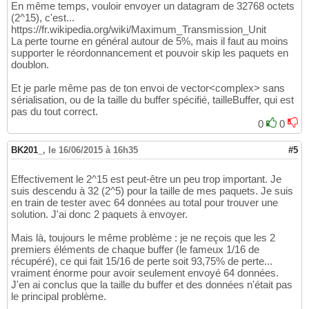
En même temps, vouloir envoyer un datagram de 32768 octets
(2^15), c'est...
https://fr.wikipedia.org/wiki/Maximum_Transmission_Unit
La perte tourne en général autour de 5%, mais il faut au moins
supporter le réordonnancement et pouvoir skip les paquets en
doublon.
Et je parle même pas de ton envoi de vector<complex> sans
sérialisation, ou de la taille du buffer spécifié, tailleBuffer, qui est
pas du tout correct.
0
0
BK201_
,
le 16/06/2015 à 16h35
#5
Effectivement le 2^15 est peut-être un peu trop important. Je
suis descendu à 32 (2^5) pour la taille de mes paquets. Je suis
en train de tester avec 64 données au total pour trouver une
solution. J'ai donc 2 paquets à envoyer.
Mais là, toujours le même problème : je ne reçois que les 2
premiers éléments de chaque buffer (le fameux 1/16 de
récupéré), ce qui fait 15/16 de perte soit 93,75% de perte...
vraiment énorme pour avoir seulement envoyé 64 données.
J'en ai conclus que la taille du buffer et des données n'était pas
le principal problème.