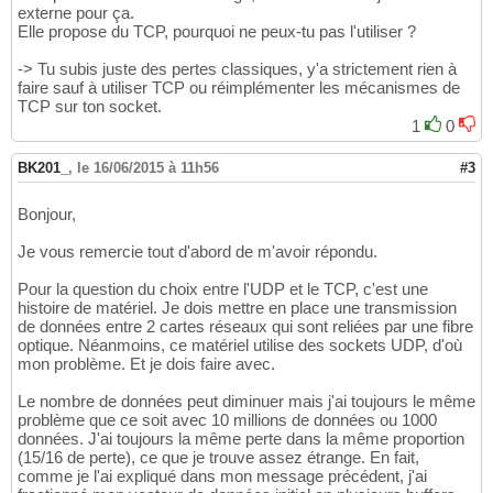
37
55
externe pour ça.
// Creation des buffers
38
return
0
56
Elle propose du TCP, pourquoi ne peux-tu pas l'utiliser ?
		std::vector< std::complex<
do
39
}
57
40
-> Tu subis juste des pertes classiques, y'a strictement rien à
/** Reception des donnees **
41
faire sauf à utiliser TCP ou réimplémenter les mécanismes de
		std::cout << 
"-- Reception d
42
TCP sur ton socket.
// Le PC de reception est su
43
1
0
while
(
remainingData
)
{
44
// Recuperation des 
45
BK201_
,
le 16/06/2015 à 11h56
#3
			UDPSocket.receiveBy
46
47
Bonjour,
// Stockage des donn
48
for
(
int
 i=cptBuffer*
49
Je vous remercie tout d'abord de m'avoir répondu.
				data
[
i
]
 = bu
50
51
Pour la question du choix entre l'UDP et le TCP, c'est une
// Arret de 
52
histoire de matériel. Je dois mettre en place une transmission
if
(
i == nbDa
53
de données entre 2 cartes réseaux qui sont reliées par une fibre
					
54
optique. Néanmoins, ce matériel utilise des sockets UDP, d'où
brea
55
mon problème. Et je dois faire avec.
}
56
}
57
Le nombre de données peut diminuer mais j'ai toujours le même
problème que ce soit avec 10 millions de données ou 1000
58
données. J'ai toujours la même perte dans la même proportion
// Incrementation du
59
(15/16 de perte), ce que je trouve assez étrange. En fait,
			cptBuffer++;

60
comme je l'ai expliqué dans mon message précédent, j'ai
}
61