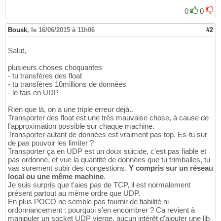
int
 tailleBuffer = std::pow
(
2
,
15
)
12
		std::vector< std::complex<
do
30
int
 nbData = 
9.14
*std::pow
(
10
,
3
)
*
16
;

13
0
0
31
int
 dataLost = 
0
;

14
/** Envoi des donnees par pa
32
double
 pourcentageDataLost;

15
		std::cout << 
"-- Envoi des d
33
Bousk
,
le 16/06/2015 à 11h06
#2
bool
 remainingData = 
true
;

16
for
(
int
 i=
0
; i<nbData; i=i+t
34
int
 cptBuffer = 
0
;

17
for
(
int
 j=i; j<i+tai
35
Salut,
18
// Rembourra
36
// Creation des donnees a recevoir
19
if
(
j < nbDat
37
plusieurs choses choquantes
	std::vector< std::complex<
double
> > 
20
					bu
38
- tu transfères des float
21
else
39
- tu transfères 10millions de données
// Creation des donnees qu'on devrai
22
					bu
40
- le fais en UDP
	std::vector< std::complex<
double
> > 
23
}
41
for
(
int
 n=
0
; n<nbData; n++
)
24
Rien que là, on a une triple erreur déjà..
// Envoi des buffers
42
		dataShouldBeReceived
[
n
]
 = n 
25
Transporter des float est une très mauvaise chose, à cause de
			UDPSocket.sendTo
(
buf
43
26
l'approximation possible sur chaque machine.
44
try
{
27
Transporter autant de données est vraiment pas top. Es-tu sur
// Verification du f
45
// Definition des emplacemen
de pas pouvoir les limiter ?
28
if
(
i == 
0
)
{
46
Transporter ça en UDP est un doux suicide, c'est pas fiable et
		Poco::Net::SocketAddress tr
29
for
(
int
 j=
20
47
pas ordonné, et vue la quantité de données que tu trimballes, tu
		Poco::Net::SocketAddress re
30
					
48
vas surement subir des congestions.
Y compris sur un réseau
31
}
49
local ou une même machine
.
// Creation du socket UDP
32
}
50
Je suis surpris que t'aies pas de TCP, il est normalement
		Poco::Net:<img src=
"https://
33
}
51
présent partout au même ordre que UDP.
34
catch
(
const
 Poco::Exception& e
)
{
52
En plus POCO ne semble pas fournir de fiabilité ni
// Restriction de la transmi
35
		std::cerr << e.displayText
(
)
53
ordonnancement : pourquoi s'en encombrer ? Ca revient à
		UDPSocket.connect
(
transmitte
36
}
54
manipuler un socket UDP vierge, aucun intérêt d'ajouter une lib