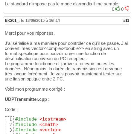
Le standard n'impose pas le mode d'arrondis il me semble.
0
0
BK201_
,
le 18/06/2015 à 16h14
#11
Merci pour vos réponses.
J'ai sérialisé à ma manière pour contrôler ce qu'il se passe. J'ai
converti mes vector<complex<double>> en string avec un
format spécifique pour pouvoir créer une fonction de
désérialisation au niveau du PC récepteur.
Le programme fonctionne et j'arrive à recevoir toutes les
données. Néanmoins, la durée de transmission est devenue
très longue forcément. Je vais pouvoir maintenant tester sur
une liaison optique entre 2 PC.
Voici mon programme corrigé :
UDPTransmitter.cpp :
Code :
#include
 <iostream>
1
#include
 <cmath>
2
#include
 <vector>
3