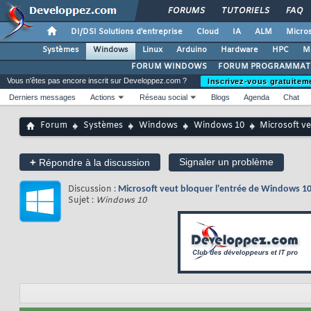
FORUMS
TUTORIELS
FAQ
DI/DSI Solutions d'entreprise
Cloud
IA
ALM
Micros
Systèmes
Windows
Linux
Arduino
Hardware
HPC
M
FORUM WINDOWS
FORUM PROGRAMMAT
Vous n'êtes pas encore inscrit sur Developpez.com ?
Inscrivez-vous gratuitem
Derniers messages
Actions
Réseau social
Blogs
Agenda
Chat
Forum
Systèmes
Windows
Windows 10
Microsoft ve
+
Signaler un problème
Répondre à la discussion
Discussion :
Microsoft veut bloquer l'entrée de Windows 10
Sujet :
Windows 10