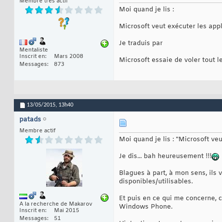
Membre très actif
Moi quand je lis :
Microsoft veut exécuter les app
Je traduis par
Mentaliste
Inscrit en
Mars 2008
Microsoft essaie de voler tout l
Messages
873
13/05/2015,
13h40
patads
Membre actif
Moi quand je lis : "Microsoft v
Je dis... bah heureusement !!!
Blagues à part, à mon sens, ils v
disponibles/utilisables.
Et puis en ce qui me concerne, 
A la recherche de Makarov
Windows Phone.
Inscrit en
Mai 2015
Messages
51