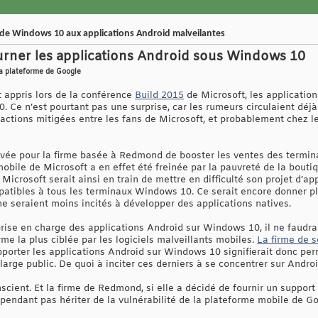
 de Windows 10 aux applications Android malveilantes
ourner les applications Android sous Windows 10
 la plateforme de Google
appris lors de la conférence
Build 2015
de Microsoft, les applicatio
 Ce n’est pourtant pas une surprise, car les rumeurs circulaient déjà
réactions mitigées entre les fans de Microsoft, et probablement chez 
 rêvée pour la firme basée à Redmond de booster les ventes des termin
obile de Microsoft a en effet été freinée par la pauvreté de la bout
Microsoft serait ainsi en train de mettre en difficulté son projet d’app
patibles à tous les terminaux Windows 10. Ce serait encore donner plu
 seraient moins incités à développer des applications natives.
rise en charge des applications Android sur Windows 10, il ne faudrai
me la plus ciblée par les logiciels malveillants mobiles.
La firme de 
upporter les applications Android sur Windows 10 signifierait donc p
large public. De quoi à inciter ces derniers à se concentrer sur Androi
scient. Et la firme de Redmond, si elle a décidé de fournir un suppor
pendant pas hériter de la vulnérabilité de la plateforme mobile de Go