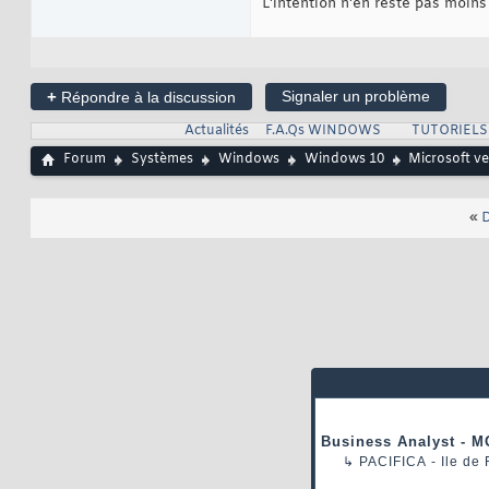
L'intention n'en reste pas moins
+
Signaler un problème
Répondre à la discussion
Actualités
F.A.Qs WINDOWS
TUTORIEL
Forum
Systèmes
Windows
Windows 10
Microsoft ve
«
D
Business Analyst - M
↳
PACIFICA
- Ile de