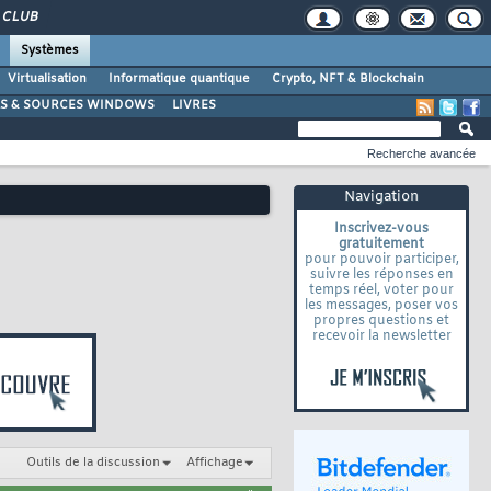
CLUB
Systèmes
Virtualisation
Informatique quantique
Crypto, NFT & Blockchain
LS & SOURCES WINDOWS
LIVRES
Recherche avancée
Navigation
Inscrivez-vous
gratuitement
pour pouvoir participer,
suivre les réponses en
temps réel, voter pour
les messages, poser vos
propres questions et
recevoir la newsletter
Outils de la discussion
Affichage