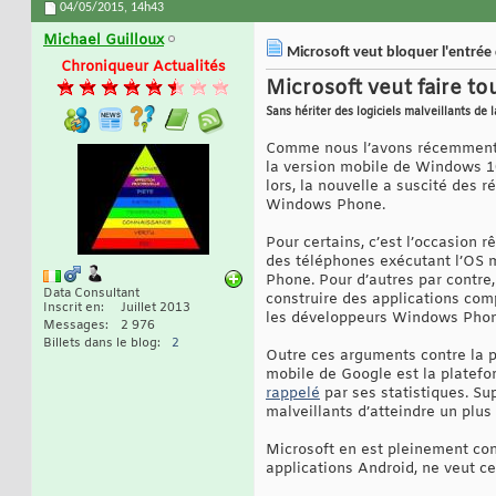
04/05/2015,
14h43
Michael Guilloux
Microsoft veut bloquer l'entrée
Chroniqueur Actualités
Microsoft veut faire t
Sans hériter des logiciels malveillants de
Comme nous l’avons récemment 
la version mobile de Windows 10.
lors, la nouvelle a suscité des 
Windows Phone.
Pour certains, c’est l’occasion
des téléphones exécutant l’OS m
Phone. Pour d’autres par contre, 
Data Consultant
construire des applications com
Inscrit en
Juillet 2013
les développeurs Windows Phone
Messages
2 976
Billets dans le blog
2
Outre ces arguments contre la p
mobile de Google est la platefor
rappelé
par ses statistiques. S
malveillants d’atteindre un plus 
Microsoft en est pleinement con
applications Android, ne veut ce