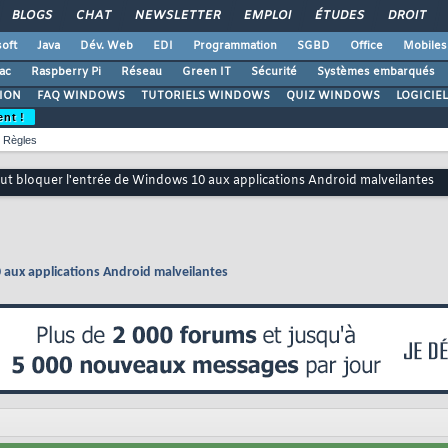
BLOGS
CHAT
NEWSLETTER
EMPLOI
ÉTUDES
DROIT
oft
Java
Dév. Web
EDI
Programmation
SGBD
Office
Mobiles
ac
Raspberry Pi
Réseau
Green IT
Sécurité
Systèmes embarqués
ION
FAQ WINDOWS
TUTORIELS WINDOWS
QUIZ WINDOWS
LOGICIE
ent !
Règles
ut bloquer l'entrée de Windows 10 aux applications Android malveilantes
 aux applications Android malveilantes