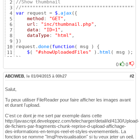
//Show thumbnail
2
//******************************************
3
var
 request = 
$
.
ajax
(
{
4
method
: 
"GET"
,

5
url
: 
"inc/thumbnail.php"
,

6
data
: 
"ID=1"
,

7
dataType
: 
"html"
8
}
)
9
request.
done
(
function
(
 msg 
)
{
10
$
(
"#showUploadedFiles"
)
.
html
(
 msg 
)
11
}
)
;

12
request.
fail
(
function
(
 jqXHR, textStatus 
)
{
13
0
0
alert
(
"Request failed: "
 + textStatus 
)
14
}
)
15
ABCIWEB
,
le 01/04/2015 à 00h27
#2
//******************************************
16
$
(
"form#data"
)
.
change
(
function
(
event
)
{
17
Salut,
//disable the default form submission
18
event
.
preventDefault
(
)
;

19
Tu peux utiliser FileReader pour faire afficher les images avant
//grab all form data  
20
et durant l'upload.
var
 formData = 
new
FormData
(
$
(
this
)
[
0
]
)
;

21
$
.
ajax
(
{
22
C'est ce dont je me sert par exemple dans cette
url
: 
"inc/ajax.php"
,

23
http://javascript.developpez.com/telecharger/detail/id/4130/Upload-
type
: 
"POST"
,

24
de-fichiers-par-fragments-chunk-reprise-d-upload-affichage-
data
: formData,

25
des-informations-en-temps-reel-et-styles-evenementiels. La
async
: 
false
,

26
fonction se nomme "ImgPrevisualisation" si tu veux jeter un oeil.