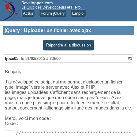
Developpez.com
Le Club des Développeurs et IT Pro
Actus
Forum jQuery
Emploi
jQuery
:
Uploader un fichier avec ajax
Répondre à la discussion
tjoce05
,
le 31/03/2015 à 23h00
#1
Bonjour,
J'ai développé ce script qui me permet d'uploader un fichier
type "image" vers le server avec Ajax et PHP.
les images uploadées s'affichent sans rechargement de la
page, mais je trouve que mon code n'est pas "clean". Avez
vous un code plus simple pour effectuer le même résultat,
surtout concernant l'affichage simultané des images dans la div.
Merci, voici mon code :
Code :
//******************************************
1