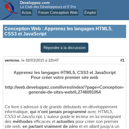
Developpez.com
Le Club des Développeurs et IT Pro
Actus
Forum Conception Web
Emploi
Conception Web
:
Apprenez les langages HTML5,
CSS3 et JavaScript
Répondre à la discussion
vermine
,
le 02/03/2015 à 22h47
#1
Apprenez les langages HTML5, CSS3 et JavaScript
Pour créer votre premier site web
http://web.developpez.com/livres/index/?page=Conception-
generale-de-sites-web#L2746091054
Ce livre s'adresse à de grands débutants en développement
informatique,
qui n'ont jamais programmé
avec HTML5,
CSS3 et JavaScript. L'auteur guide le lecteur en lui enseignant
des
méthodes
efficaces et
actuelles
pour créer son premier
site web,
en partant vraiment de zéro
et en allant jusqu'à un