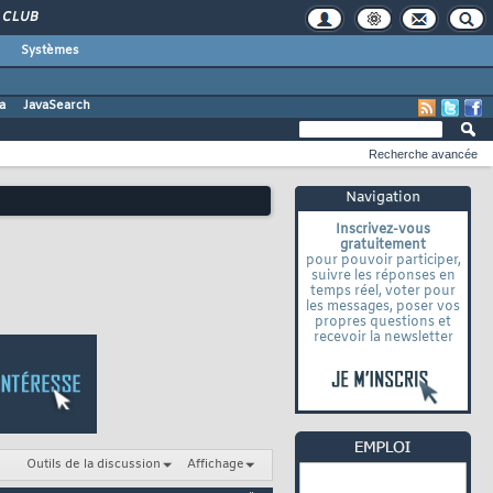
CLUB
Systèmes
a
JavaSearch
Recherche avancée
Navigation
Inscrivez-vous
gratuitement
pour pouvoir participer,
suivre les réponses en
temps réel, voter pour
les messages, poser vos
propres questions et
recevoir la newsletter
Outils de la discussion
Affichage