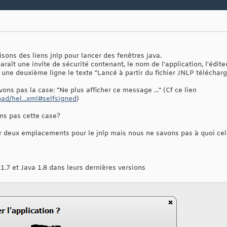
isons des liens jnlp pour lancer des fenêtres java.
araît une invite de sécurité contenant, le nom de l'application, l'édi
r une deuxième ligne le texte "Lancé à partir du fichier JNLP télécharg
s pas la case: "Ne plus afficher ce message ..." (Cf ce lien
ad/hel...xml#selfsigned
)
ns pas cette case?
r deux emplacements pour le jnlp mais nous ne savons pas à quoi cel
a 1.7 et Java 1.8 dans leurs dernières versions