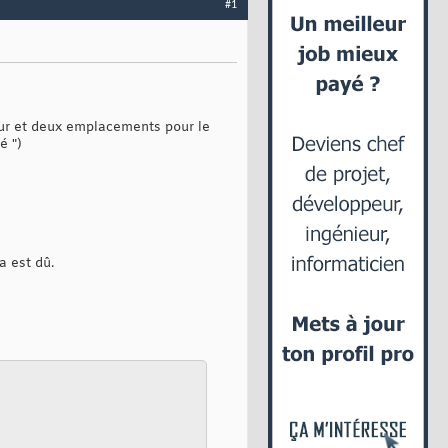
#1
teur et deux emplacements pour le
é ")
a est dû.