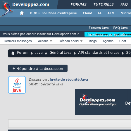
FORUMS
TUTORIELS
FAQ
DI/DSI Solutions d'entreprise
Cloud
IA
ALM
Micros
Forums Java
FAQ Java
Vous n'êtes pas encore inscrit sur Developpez.com ?
Inscrivez-vous gratuitem
Derniers messages
Actions
Réseau social
Blogs
Agenda
Chat
Forum
Java
Général Java
API standards et tierces
Sé
+
Répondre à la discussion
Discussion :
Invite de sécurité Java
Sujet :
Sécurité Java