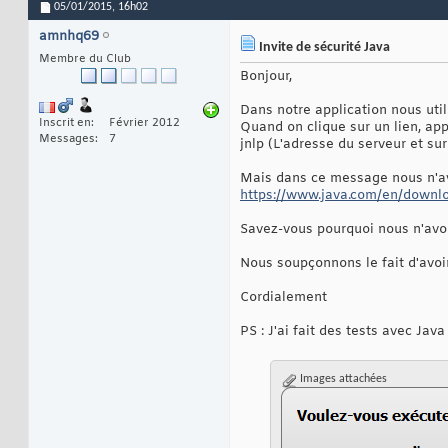
05/01/2015,
16h02
amnhq69
Invite de sécurité Java
Membre du Club
Bonjour,
Dans notre application nous util
Inscrit en
Février 2012
Quand on clique sur un lien, app
Messages
7
jnlp (L'adresse du serveur et su
Mais dans ce message nous n'avon
https://www.java.com/en/downlo
Savez-vous pourquoi nous n'avo
Nous soupçonnons le fait d'avoi
Cordialement
PS : J'ai fait des tests avec Jav
Images attachées