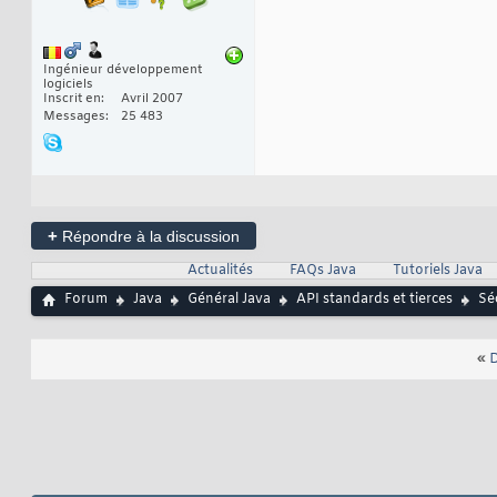
Ingénieur développement
logiciels
Inscrit en
Avril 2007
Messages
25 483
+
Répondre à la discussion
Actualités
FAQs Java
Tutoriels Java
Forum
Java
Général Java
API standards et tierces
Sé
«
D