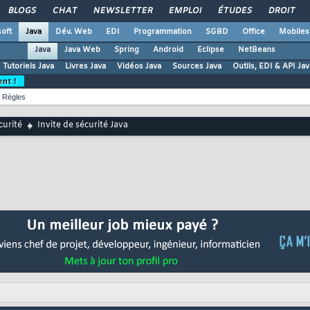
BLOGS
CHAT
NEWSLETTER
EMPLOI
ÉTUDES
DROIT
oft
Java
Dév. Web
EDI
Programmation
SGBD
Office
Mobiles
Java
Java Web
Spring
Android
Eclipse
NetBeans
Tutoriels Java
Livres Java
Vidéos Java
Sources Java
Outils, EDI & API Jav
ent !
Règles
curité
Invite de sécurité Java