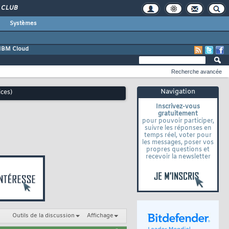
CLUB
Systèmes
IBM Cloud
Recherche avancée
Navigation
ces)
Inscrivez-vous
gratuitement
pour pouvoir participer,
suivre les réponses en
temps réel, voter pour
les messages, poser vos
propres questions et
recevoir la newsletter
Outils de la discussion
Affichage