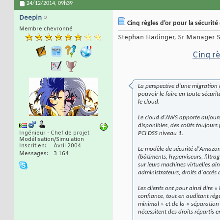
24/12/2014,
09h39
Deepin
Cinq règles d'or pour la sécuri
Membre chevronné
Stephan Hadinger, Sr Manager So
Cinq r
La perspective d'une migration d
pouvoir le faire en toute sécurit
le cloud.
Le cloud d'AWS apporte aujourd'
disponibles, des coûts toujours
Ingénieur - Chef de projet
PCI DSS niveau 1.
Modélisation/Simulation
Inscrit en
Avril 2004
Le modèle de sécurité d'Amazon 
Messages
3 164
(bâtiments, hyperviseurs, filtrag
sur leurs machines virtuelles ai
administrateurs, droits d'accès 
Les clients ont pour ainsi dire «
confiance, tout en auditant régu
minimal » et de la « séparation 
nécessitent des droits répartis 