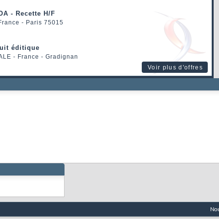
OA - Recette H/F
 France - Paris 75015
uit éditique
ALE
- France - Gradignan
Voir plus d'offres
Nou