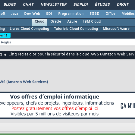
BLOGS
CHAT
NEWSLETTER
EMPLOI
ÉTUDES
DROIT
oft
Java
Dév. Web
EDI
Programmation
SGBD
Office
Mobiles
Cloud
Oracle
Azure
IBM Cloud
ing
Livres Cloud Computing
Tutoriels Cloud Computing
Microsoft Azure
ent !
Règles
g
Cinq règles d'or pour la sécurité dans le cloud AWS (Amazon Web Servi
d AWS (Amazon Web Services)