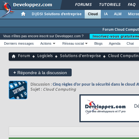
FORUMS
TUTORIELS
FAQ
DI/DSI Solutions d'entreprise
Cloud
IA
ALM
Micros
Forum Cloud Comput
Vous n'êtes pas encore inscrit sur Developpez.com ?
Inscrivez-vous gratuitem
Derniers messages
Actions
Réseau social
Blogs
Agenda
Chat
Forum
Logiciels
Solutions d'entreprise
Cloud Computin
+
Répondre à la discussion
Discussion :
Cinq règles d'or pour la sécurité dans le clou
Sujet :
Cloud Computing