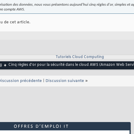
curisation des données, nous vous présentons aujourd'hui cinq règles d'or, simples et 
otre compte AWS.
u de cet article.
Tutoriels Cloud Computing
g
Cinq règles d'or pour la sécurité dans le cloud AWS (Amazon Web Servi
iscussion précédente
|
Discussion suivante
»