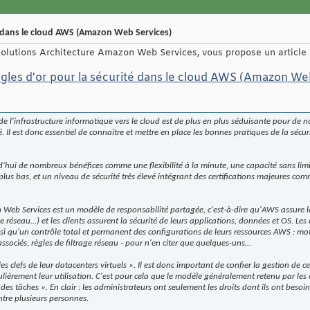
té dans le cloud AWS (Amazon Web Services)
lutions Architecture Amazon Web Services, vous propose un article i
ègles d'or pour la sécurité dans le cloud AWS (Amazon We
e l'infrastructure informatique vers le cloud est de plus en plus séduisante pour de n
é. Il est donc essentiel de connaitre et mettre en place les bonnes pratiques de la sécu
hui de nombreux bénéfices comme une flexibilité à la minute, une capacité sans limi
 plus bas, et un niveau de sécurité très élevé intégrant des certifications majeures 
Web Services est un modèle de responsabilité partagée, c'est-à-dire qu'AWS assure l
e réseau…) et les clients assurent la sécurité de leurs applications, données et OS. Les 
nsi qu'un contrôle total et permanent des configurations de leurs ressources AWS : mot
associés, règles de filtrage réseau - pour n'en citer que quelques-uns…
 les clefs de leur datacenters virtuels ». Il est donc important de confier la gestion de 
lièrement leur utilisation. C'est pour cela que le modèle généralement retenu par les c
des tâches ». En clair : les administrateurs ont seulement les droits dont ils ont besoin
entre plusieurs personnes.