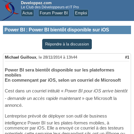
Developpez.com
Le Club des Développeurs et IT Pro
Actus
Forum Power BI
Emploi
Power BI
:
Power BI bientôt disponible sur iOS
Répondre à la discussion
Michael Guilloux
,
le 28/11/2014 à 13h44
#1
Power BI sera bientôt disponible sur les plateformes
mobiles
En commençant par iOS, selon un courriel de Microsoft
Cest dans un courriel intitulé «
Power BI pour iOS arrive bientôt
- demande un accès rapide maintenant
» que Microsoft la
annoncé.
Lentreprise prévoit de déployer son outil de business
intelligence Power BI sur les plates-formes mobiles, à
commencer par iOS. Elle a envoyé ce courriel à des testeurs
potentiels cette semaine leur demandant sils ont un iPhone ou