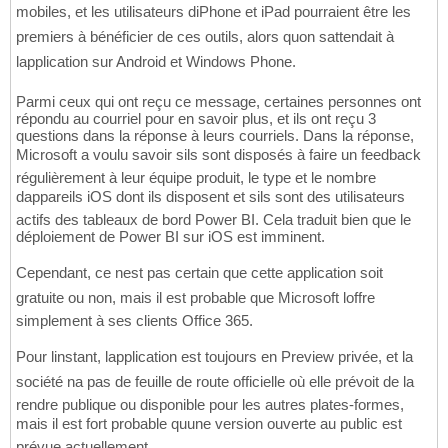
mobiles, et les utilisateurs diPhone et iPad pourraient être les
premiers à bénéficier de ces outils, alors quon sattendait à
lapplication sur Android et Windows Phone.
Parmi ceux qui ont reçu ce message, certaines personnes ont
répondu au courriel pour en savoir plus, et ils ont reçu 3
questions dans la réponse à leurs courriels. Dans la réponse,
Microsoft a voulu savoir sils sont disposés à faire un feedback
régulièrement à leur équipe produit, le type et le nombre
dappareils iOS dont ils disposent et sils sont des utilisateurs
actifs des tableaux de bord Power BI. Cela traduit bien que le
déploiement de Power BI sur iOS est imminent.
Cependant, ce nest pas certain que cette application soit
gratuite ou non, mais il est probable que Microsoft loffre
simplement à ses clients Office 365.
Pour linstant, lapplication est toujours en Preview privée, et la
société na pas de feuille de route officielle où elle prévoit de la
rendre publique ou disponible pour les autres plates-formes,
mais il est fort probable quune version ouverte au public est
prévue actuellement.