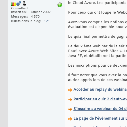
le Cloud Azure. Les participant
Consultant
Inscrit en
Janvier 2007
Pour ceux qui ont loupé le Webc
Messages
4 570
Billets dans le blog
121
Avez-vous compris les notions q
évaluation est disponible pour v
Le quiz final permettra de gagn
Le deuxième webinar de la séri
PaaS avec Azure Web Sites ». Lor
Java EE, et détailleront la parti
Les inscriptions pour ce deuxiè
Il faut noter que vous avez la 
auriez appris lors de ces webina
Accéder au replay du webin
Participer au quiz 2 d'auto-e
S'inscrire au webinar du 04
La page de l’événement sur