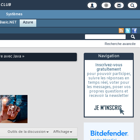
CLUB
Systèmes
 Basic.NET
Azure
Recherche avancée
Navigation
e avec Java »
Inscrivez-vous
gratuitement
pour pouvoir participer,
suivre les réponses en
temps réel, voter pour
les messages, poser vos
propres questions et
recevoir la newsletter
Outils de la discussion
Affichage