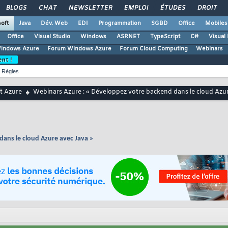
BLOGS
CHAT
NEWSLETTER
EMPLOI
ÉTUDES
DROIT
oft
Java
Dév. Web
EDI
Programmation
SGBD
Office
Mobiles
Office
Visual Studio
Windows
ASP.NET
TypeScript
C#
Visual
Windows Azure
Forum Windows Azure
Forum Cloud Computing
Webinars
ent !
Règles
t Azure
Webinars Azure : « Développez votre backend dans le cloud Azur
ans le cloud Azure avec Java »