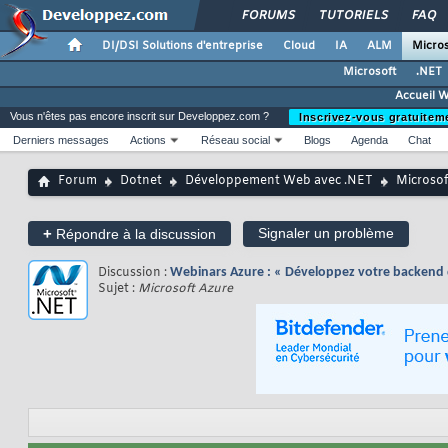
FORUMS
TUTORIELS
FAQ
DI/DSI Solutions d'entreprise
Cloud
IA
ALM
Micros
Microsoft
.NET
Accueil 
Vous n'êtes pas encore inscrit sur Developpez.com ?
Inscrivez-vous gratuitem
Derniers messages
Actions
Réseau social
Blogs
Agenda
Chat
Forum
Dotnet
Développement Web avec .NET
Microsof
+
Signaler un problème
Répondre à la discussion
Discussion :
Webinars Azure : « Développez votre backend d
Sujet :
Microsoft Azure