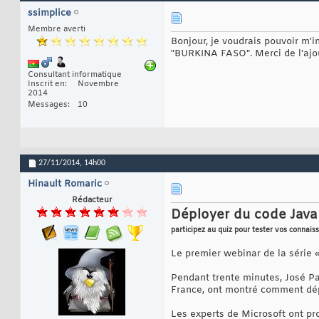
ssimplice
Membre averti
Bonjour, je voudrais pouvoir m'i
"BURKINA FASO". Merci de l'ajo
Consultant informatique
Inscrit en
Novembre
2014
Messages
10
27/11/2014,
14h00
Hinault Romaric
Rédacteur
Déployer du code Java 
participez au quiz pour tester vos connais
Le premier webinar de la série 
Pendant trente minutes, José Pa
France, ont montré comment dép
Les experts de Microsoft ont pr