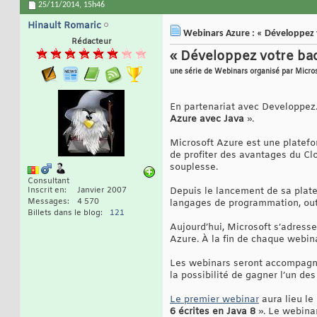
25/11/2014,
15h46
Hinault Romaric
Webinars Azure : « Développez 
Rédacteur
« Développez votre bac
une série de Webinars organisé par Micro
En partenariat avec Developpez
Azure avec Java
».
Microsoft Azure est une platefor
de profiter des avantages du Clo
souplesse.
Consultant
Inscrit en
Janvier 2007
Depuis le lancement de sa plate
Messages
4 570
langages de programmation, outi
Billets dans le blog
121
Aujourd’hui, Microsoft s’adress
Azure. À la fin de chaque webin
Les webinars seront accompagnés
la possibilité de gagner l’un d
Le premier webinar
aura lieu le
6 écrites en Java 8
». Le webinar