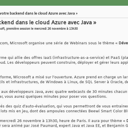
votre backend dans le cloud Azure avec Java »
kend dans le cloud Azure avec Java »
soft, première session le mercredi 26 novembre à 13h30
.com, Microsoft organise une série de Webinars sous le thème «
Déve
me qui allie des offres IaaS (infrastructure-as-a-service) et PaaS (p
ud. Les développeurs peuvent construire, déployer et gérer leurs app
forme, Microsoft a misé sur l’ouverture. Azure prend en charge un l
ls et infrastructures, de Windows à Linux, de SQL Server à Oracle, d
e aux développeurs Java, avec quatre webcasts de 30 minutes chacun
ar, vous aurez quelques minutes pour poser vos questions.
 des quiz d’auto-évaluation, qui vous permettront de vous entrainer 
es lots mis en jeu, dont des ampoules connectées Beewi Smart Color B
 mercredi 26 novembre à 13h30, heure de Paris. Il aura pour thème «
 sera animé par José Paumard, expert Java et Java EE, et Benjamin G