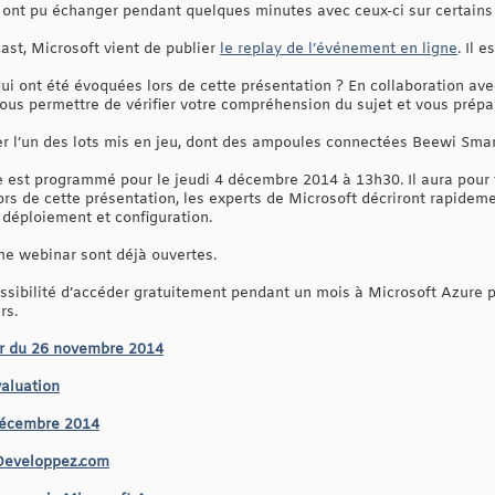
s ont pu échanger pendant quelques minutes avec ceux-ci sur certains 
ast, Microsoft vient de publier
le replay de l’événement en ligne
. Il 
ui ont été évoquées lors de cette présentation ? En collaboration av
ous permettre de vérifier votre compréhension du sujet et vous prépare
er l’un des lots mis en jeu, dont des ampoules connectées Beewi Smar
e est programmé pour le jeudi 4 décembre 2014 à 13h30. Il aura pour
s de cette présentation, les experts de Microsoft décriront rapidemen
e déploiement et configuration.
me webinar sont déjà ouvertes.
possibilité d’accéder gratuitement pendant un mois à Microsoft Azure 
rs.
ar du 26 novembre 2014
valuation
 décembre 2014
 Developpez.com