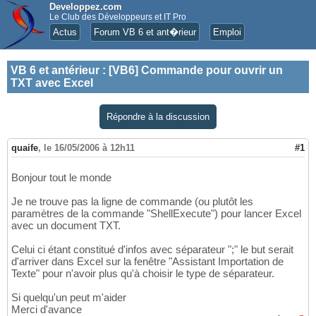
Developpez.com
Le Club des Développeurs et IT Pro
Actus
Forum VB 6 et ant�rieur
Emploi
VB 6 et antérieur
:
[VB6] Commande pour ouvrir un
TXT avec Excel
Répondre à la discussion
quaife
,
le 16/05/2006 à 12h11
#1
Bonjour tout le monde
Je ne trouve pas la ligne de commande (ou plutôt les
paramètres de la commande "ShellExecute") pour lancer Excel
avec un document TXT.
Celui ci étant constitué d'infos avec séparateur ";" le but serait
d'arriver dans Excel sur la fenêtre "Assistant Importation de
Texte" pour n'avoir plus qu'à choisir le type de séparateur.
Si quelqu'un peut m'aider
Merci d'avance