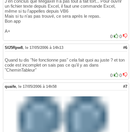
J'en conclus que Megaxel n'a pas tout à fait tort... Pour ouvrir
un fichier texte depuis Excel, il faut une commande Excel,
même si tu l'appelles depuis VB6
Mais si tu n'as pas trouvé, ce sera après le repas.
Bon app
A+
0
0
SfJ5Rpw8
,
le 17/05/2006 à 14h13
#6
Quand tu dis "Ne fonctionne pas" cela fait quoi au juste ? et ton
code est incomplet on sais pas ce qu'il y as dans
"CheminTableur"
0
0
quaife
,
le 17/05/2006 à 14h58
#7