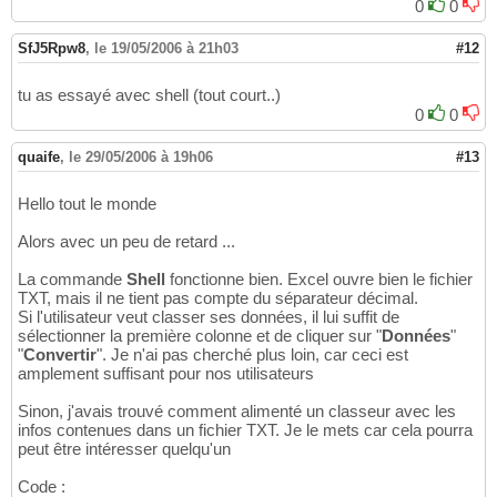
0
0
SfJ5Rpw8
,
le 19/05/2006 à 21h03
#12
tu as essayé avec shell (tout court..)
0
0
quaife
,
le 29/05/2006 à 19h06
#13
Hello tout le monde
Alors avec un peu de retard ...
La commande
Shell
fonctionne bien. Excel ouvre bien le fichier
TXT, mais il ne tient pas compte du séparateur décimal.
Si l'utilisateur veut classer ses données, il lui suffit de
sélectionner la première colonne et de cliquer sur "
Données
"
"
Convertir
". Je n'ai pas cherché plus loin, car ceci est
amplement suffisant pour nos utilisateurs
Sinon, j'avais trouvé comment alimenté un classeur avec les
infos contenues dans un fichier TXT. Je le mets car cela pourra
peut être intéresser quelqu'un
Code :