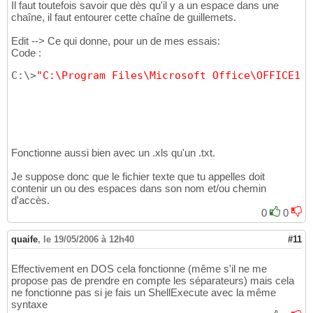
Il faut toutefois savoir que dès qu'il y a un espace dans une
chaîne, il faut entourer cette chaîne de guillemets.
Edit --> Ce qui donne, pour un de mes essais:
Code :
C:\>
"C:\Program Files\Microsoft Office\OFFICE11\
Fonctionne aussi bien avec un .xls qu'un .txt.
Je suppose donc que le fichier texte que tu appelles doit
contenir un ou des espaces dans son nom et/ou chemin
d'accès.
0
0
quaife
,
le 19/05/2006 à 12h40
#11
Effectivement en DOS cela fonctionne (même s'il ne me
propose pas de prendre en compte les séparateurs) mais cela
ne fonctionne pas si je fais un ShellExecute avec la même
syntaxe