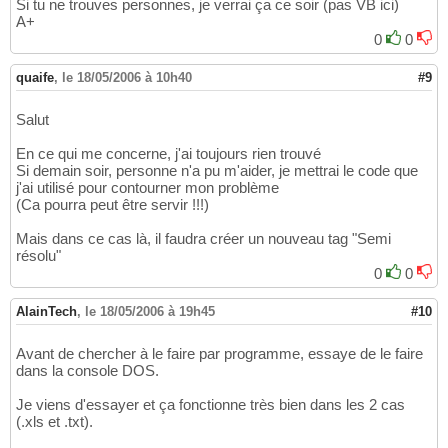
Si tu ne trouves personnes, je verrai ça ce soir (pas VB ici)
A+
0
0
quaife
,
le 18/05/2006 à 10h40
#9
Salut
En ce qui me concerne, j'ai toujours rien trouvé
Si demain soir, personne n'a pu m'aider, je mettrai le code que
j'ai utilisé pour contourner mon problème
(Ca pourra peut être servir !!!)
Mais dans ce cas là, il faudra créer un nouveau tag "Semi
résolu"
0
0
AlainTech
,
le 18/05/2006 à 19h45
#10
Avant de chercher à le faire par programme, essaye de le faire
dans la console DOS.
Je viens d'essayer et ça fonctionne très bien dans les 2 cas
(.xls et .txt).