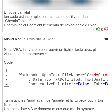
Envoyé par
bbil
ton code est incomplet on sais pas ce qu'il y as dans
"CheminTableur"
CheminTableur contient le chemin de l'exécutable d'Excel.
0
0
ouskel'n'or
,
le 17/05/2006 à 16h52
#8
Sous VBA, la syntaxe pour ouvrir un fichier texte avec pt-
vigules pour séparateurs :
Code :
1
    Workbooks.OpenText FileName:=
"C:\MVS.txt"
2
        , DataType:=xlDelimited, TextQualifie
3
        ConsecutiveDelimiter:=
False
, Tab:=
Fal
4
Tu instancies l'appli avant de l'appeler et là, tu peux ouvrir ton
fichier txt.
Un spécialiste VB te donnera mieux que moi la syntaxe