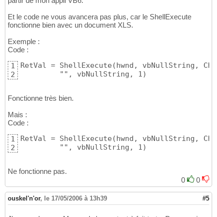
partir de mon appli VB6.
Et le code ne vous avancera pas plus, car le ShellExecute
fonctionne bien avec un document XLS.
Exemple :
Code :
RetVal = ShellExecute(hwnd, vbNullString, Che
1
         "", vbNullString, 1)
2
Fonctionne très bien.
Mais :
Code :
RetVal = ShellExecute(hwnd, vbNullString, Che
1
         "", vbNullString, 1)
2
Ne fonctionne pas.
0
0
ouskel'n'or
,
le 17/05/2006 à 13h39
#5