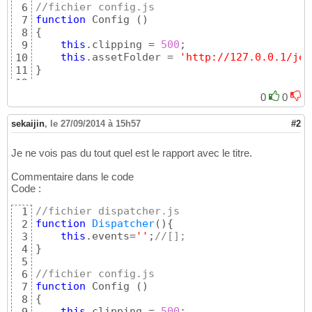
//fichier config.js
6
function
 Config 
(
)
7
{
8
this
.clipping = 
500
;

9
this
.assetFolder = 
'http://127.0.0.1/jeu
10
}
11
12
//fichier loader.js
13
0
0
function
 Loader 
(
engine,level
)
14
{
15
sekaijin
,
le 27/09/2014 à 15h57
#2
16
this
.include = 
function
(
file
)
{
17
Je ne vois pas du tout quel est le rapport avec le titre.
var
 oScript =  
document
.
createElemen
18
        oScript.src = file;

19
Commentaire dans le code
        oScript.type = 
"text/javascript"
;

20
Code :
document
.head.
appendChild
(
oScript
)
;
}
21
22
//fichier dispatcher.js
1
//this.sceneLoaded = function () {return
23
function
Dispatcher
(
)
{
2
24
this
.events=
''
;
//[];
3
//Code
25
}
4
this
.
include
(
'/jeux/core/config.js'
)
;
//L
26
5
this
.
include
(
'/jeux/core/dispatcher.js'
)
27
//fichier config.js
6
28
function
 Config 
(
)
7
    Config.
call
(
this
)
;

29
{
8
    Dispatcher.
call
(
this
)
30
this
.clipping = 
500
;
