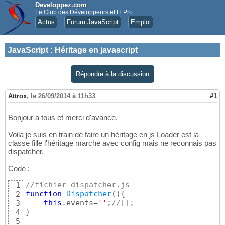
Developpez.com
Le Club des Développeurs et IT Pro
Actus
Forum JavaScript
Emploi
JavaScript
:
Héritage en javascript
Répondre à la discussion
Attrox
,
le 26/09/2014 à 11h33
#1
Bonjour a tous et merci d'avance.
Voila je suis en train de faire un héritage en js Loader est la
classe fille l'héritage marche avec config mais ne reconnais pas
dispatcher.
Code :
//fichier dispatcher.js
1
function
Dispatcher
(
)
{
2
this
.events=
''
;
//[];
3
}
4
5